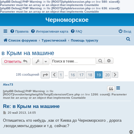
[phpBB Debug] PHP Warning
: in file
[ROOT]/phpbb/session.php
on line
580
:
sizeof():
Parameter must be an array or an object that implements Countable
[phpBB Debug] PHP Warning
: in file
[ROOT]/phpbb/session.php
on line
636
:
sizeof():
Parameter must be an array or an object that implements Countable
Черноморское
Правила
Интерактивная карта
FAQ
Вход
П
Список форумов
Туристический
Помощь туристу
о
в Крым на машине
и
Поиск
Расширенн
Ответить
с
к
Страница
19
из
20
1
16
17
18
19
20
195 сообщений
Пред.
…
След.
Alex73
[phpBB Debug] PHP Warning
: in file
[ROOT]/vendor/twig/twig/lib/Twig/Extension/Core.php
on line
1266
:
count(): Parameter
must be an array or an object that implements Countable
Re: в Крым на машине
С
20 май 2013, 14:05
о
о
Отпишитесь кто нибудь ,как от Киева до Черноморского , дорога
б
,гвозди,менты,дураки и т.д. сейчас?
щ
е
н