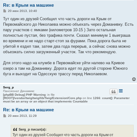
Re: в Крым на машине
С
20 июн 2013, 10:40
о
о
Тут один из друзей Сообщил что часть дороги на Крым от
б
Первомайского до Николаева можно объехать через Доманивку. Есть
щ
е
пару участков с ямками (километров 10-15 ) Зато остальная
н
полностью пустая, без трафика почти. Сказал минимум 1 выиграша
и
е
во времени и не надо старт-стоп за фурами. Пока дорога была не
убитой я ездил там, затем два года перерыв, а сейчас снова можно
объезжать силно загруженный участок. Так что рекомендую.
Для этого надо на клумбе в Первомайске уйти налево на Кривое
озеро а там на Доманивку. Дорога идет по другой стороне Южного
буга и выходит на Одесскую трассу перед Николаевом.
Serg_p
Пансионат Динамикс
[phpBB Debug] PHP Warning
: in file
[ROOT]/vendor/twig/twig/lib/Twig/Extension/Core.php
on line
1266
:
count(): Parameter
must be an array or an object that implements Countable
Re: в Крым на машине
С
20 июн 2013, 11:29
о
о
б
Serg_p писал(а):
щ
е
Тут один из друзей Сообщил что часть дороги на Крым от