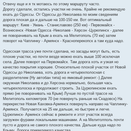
Отвечу еще и я тк мотаюсь по этому маршруту часто.
Дорогу сделали, остались участки не очень. Крайне не рекомендую
ехать до Одессы. От Одессы до Николаева по моим сведениям
дорога плохая да и дальше на 100-150 км. Вот оптимальный
маршрут: Киев - Умань - Станиславово (250 км) - Первомайск -
Вознесенск -Новая Одесса -Николаев - Херсон -Цурюпинск - далее
не поворачивать на Крым а ехать на Мелитополь (70 км) затем
поворот на Чаплинку - Армянск - Красноперекопск а там куда надо.
Одесская трасса уже почти сделана, но засады могут быть, есть
плохие участки, но почти везде можно ехать выше 100 исключая
села. Далее поворот на Первомайск. Там дорога хоть и узкая но
качество покрытия хорошее. Относительно плохой участок от Новой
Одессы до Николаева, хоть дорога и четырехполосная с
разделителем (Ну автобан типа) но ямковый ремонт:-) Далее
окружная Николаева и до Херсона нормально, большая чась
четырехполоска и продолжают строить. За Цурюпинском ехать
прямо (не поворачивать на Крым) Лучше по пустой трассе на
Мелитополь километров 70 (не повернуть раньше на Скадовск) На
перекрестке Новая Каховка-Армянск повернуть направо на Чаплинку-
Армянск. Получается на 25 км дальше, но быстрее и легче.
Цурюпинск- Армянск сейчас в ремонте и этот участок всегда
загружен фурами локальными машинами. А на Мелитолполь почти
пусто и дорога не самого плохого качества. Дальше куда надо по
Крыму. Дороги приемлемого качества.