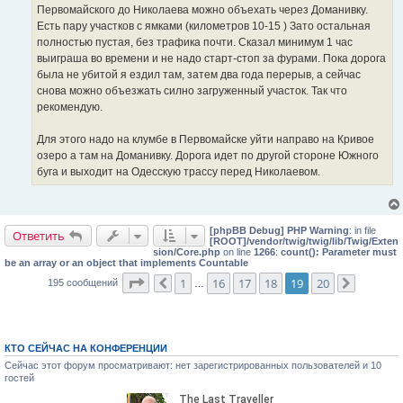
н
Первомайского до Николаева можно объехать через Доманивку.
и
е
Есть пару участков с ямками (километров 10-15 ) Зато остальная
полностью пустая, без трафика почти. Сказал минимум 1 час
выиграша во времени и не надо старт-стоп за фурами. Пока дорога
была не убитой я ездил там, затем два года перерыв, а сейчас
снова можно объезжать силно загруженный участок. Так что
рекомендую.
Для этого надо на клумбе в Первомайске уйти направо на Кривое
озеро а там на Доманивку. Дорога идет по другой стороне Южного
буга и выходит на Одесскую трассу перед Николаевом.
[phpBB Debug] PHP Warning
: in file
Ответить
[ROOT]/vendor/twig/twig/lib/Twig/Exten
sion/Core.php
on line
1266
:
count(): Parameter must
be an array or an object that implements Countable
Страница
19
из
20
1
16
17
18
19
20
195 сообщений
Пред.
…
След.
КТО СЕЙЧАС НА КОНФЕРЕНЦИИ
Сейчас этот форум просматривают: нет зарегистрированных пользователей и 10
гостей