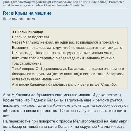
[ROOT]/vendor/twig/twig/lib/Twig/Extension/Core.php
on line
1266
:
count(): Parameter
must be an array or an object that implements Countable
Re: в Крым на машине
С
22 май 2013, 09:50
о
о
б
Толик писал(а):
щ
е
Спасибо за подсказки.
н
Через Чаплынку не ехал, но один раз возвращался и поехал на
и
е
Брыливку, пришлось дать круг чтоб не возвращатся. так таки да, от
Н.Каховки до Цюрюпинска ехать удовольствие, машин мало,
покрытие трасы терпимо. Через Раденск и Каланчак конечно
трасса загружена.
Такой вопрос. От Цюрюпинска до Каланчака на трассе очень много
базарчиков с фруктами (летом понятно),а есть ли такие базарчики
если ехать через Чаплынку?
Ато после Каланчака базарчиков мало и цены выше. Спасибо.
А от Н.Каховки до Армянска еще меньше машин. И даже летом:-)
Кроме того что Раденск Каланчак загружена еще и ремонтируется,
покрытие никакое. Кстати в Армянске висит щит на котором советуют
объезжать в связи с ремонтом. Со стороны Цурюпинска такого щита
нет.
На перекрестке при повороте с трассы Мелитопольской на Чаплынку
есть базар оптовый типа как в Копанях, на окружной Чаплынки есть