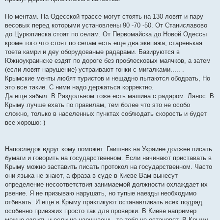
По ментам. На Одесской трассе могут стоять на 130 ловят и пару
весовых перед которыми установлены 90 -70 -50. От Станиславово
до Цурюпинска стоят по селам. От Первомайска до Новой Одессы
кроме того что стоят по селам есть еще два экипажа, старенькая
тоета камри и деу оборудованые радарами. Базируются в
Южноукраинске ездят по дороге без проблесковых маячков, а затем
(если ловят нарушение) устраивают гонки с мигалками..... .
Крымские менты любят туристов и нещадно пытаются ободрать, Но
это все такие. С ними надо держаться корректно.
Да еще забыл. В Раздольном тоже есть машина с радаром. Ланос. В
Крыму лучше ехать по правилам, тем более что это не особо
сложно, только в населенных пунктах соблюдать скорость и будет
все хорошо:-)
Напоследок вдруг кому поможет. Гаишник на Украине должен писать
бумаги и говорить на государственном. Если начинают приставать в
Крыму можно заставить писать протокол на государственном. Часто
они языка не знают, а фраза в суде в Киеве Вам вынесут
определение несоответствия занимаемой должности охлаждает их
рвение. Я не призываю нарушать, но тупые наезды необходимо
отбивать. И еще в Крыму практикуют останавливать всех подряд
особенно приезжих просто так для проверки. В Киеве например
можно ездить и если не нарушаешь, то тебя не остановят. В Крыму