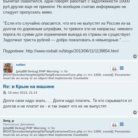
Вычитал озаботился, одни говорят работает с задолжености 10000
и
е
руб другие еще не приняли. Но вообщем считаю информацию не
следует пропускать мимо.
"Если кто случайно опасается, что его не выпустят из России из-за
долгов по дорожным штрафам, то тревоги эти не напрасны: нижнего
порога по сумме для ограничения выезда из страны не существует.
Задолжал триста рублей — добро пожаловать в невыездные.".......
Подробнее: http://www.rosbalt.ru/blogs/2013/06/11/1139854.html
sultan
[phpBB Debug] PHP Warning
: in file
[ROOT]/vendor/twig/twig/lib/Twig/Extension/Core.php
on line
1266
:
count(): Parameter
must be an array or an object that implements Countable
Re: в Крым на машине
С
18 июн 2013, 21:13
о
о
Долги свои надо знать..... Долги надо платить. Те кто скрывается от
б
долгов и не платит их - и так знают что их не выпустят.
щ
е
н
и
Serg_p
е
Пансионат Динамикс
[phpBB Debug] PHP Warning
: in file
[ROOT]/vendor/twig/twig/lib/Twig/Extension/Core.php
on line
1266
:
count(): Parameter
must be an array or an object that implements Countable