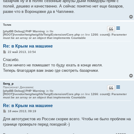
базарчик ну и в полях сезонные арбузы дыни помидоры прям с
полей, дешево и качественно. А сейчас понятно нет еще базаров,
разве что в Воронцовке да в Чаплинке.
Толик
[phpBB Debug] PHP Warning
: in file
[ROOT]/vendor/twig/twig/lib/Twig/Extension/Core.php
on line
1266
:
count(): Parameter
must be an array or an object that implements Countable
Re: в Крым на машине
С
22 май 2013, 10:54
о
о
Спасибо.
б
Если ничего не помешает то буду ехать в конце июля.
щ
е
Теперь благодаря вам знаю где смотреть базарчики.
н
и
е
Serg_p
Пансионат Динамикс
[phpBB Debug] PHP Warning
: in file
[ROOT]/vendor/twig/twig/lib/Twig/Extension/Core.php
on line
1266
:
count(): Parameter
must be an array or an object that implements Countable
Re: в Крым на машине
С
18 июн 2013, 09:19
о
о
Для автотуристов из России скорее всего. Чтобы не было проблем на
б
границе проверьте перед поездкой:-)
щ
е
н