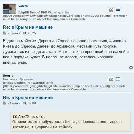
и
valera
е
[phpBB Debug] PHP Warning
: in file
[ROOT]/vendor/twig/twig/lib/Twig/Extension/Core.php
on line
1266
:
count(): Parameter
must be an array or an object that implements Countable
Re: в Крым на машине
С
20 май 2013, 20:25
о
о
Ездил на майские. Дорога до Одессы вполне нормальна, 4 часа от
б
Киева до Одессы, далее, до Армянска, местами чуть похуже.
щ
е
Дураки- так их везде хватает. Менты- так не превышай и не наглей и
н
все в порядке будет. В целом, от дороги, осталось хорошее
и
е
впечатление.
Serg_p
Пансионат Динамикс
[phpBB Debug] PHP Warning
: in file
[ROOT]/vendor/twig/twig/lib/Twig/Extension/Core.php
on line
1266
:
count(): Parameter
must be an array or an object that implements Countable
Re: в Крым на машине
С
21 май 2013, 09:09
о
о
б
Alex73 писал(а):
щ
е
Отпишитесь кто нибудь ,как от Киева до Черноморского , дорога
н
,гвозди,менты,дураки и т.д. сейчас?
и
е