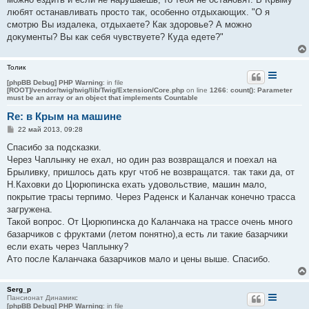
любят останавливать просто так, особенно отдыхающих. "О я
смотрю Вы издалека, отдыхаете? Как здоровье? А можно
документы? Вы как себя чувствуете? Куда едете?"
Толик
[phpBB Debug] PHP Warning
: in file
[ROOT]/vendor/twig/twig/lib/Twig/Extension/Core.php
on line
1266
:
count(): Parameter
must be an array or an object that implements Countable
Re: в Крым на машине
С
22 май 2013, 09:28
о
о
Спасибо за подсказки.
б
Через Чаплынку не ехал, но один раз возвращался и поехал на
щ
е
Брыливку, пришлось дать круг чтоб не возвращатся. так таки да, от
н
Н.Каховки до Цюрюпинска ехать удовольствие, машин мало,
и
е
покрытие трасы терпимо. Через Раденск и Каланчак конечно трасса
загружена.
Такой вопрос. От Цюрюпинска до Каланчака на трассе очень много
базарчиков с фруктами (летом понятно),а есть ли такие базарчики
если ехать через Чаплынку?
Ато после Каланчака базарчиков мало и цены выше. Спасибо.
Serg_p
Пансионат Динамикс
[phpBB Debug] PHP Warning
: in file