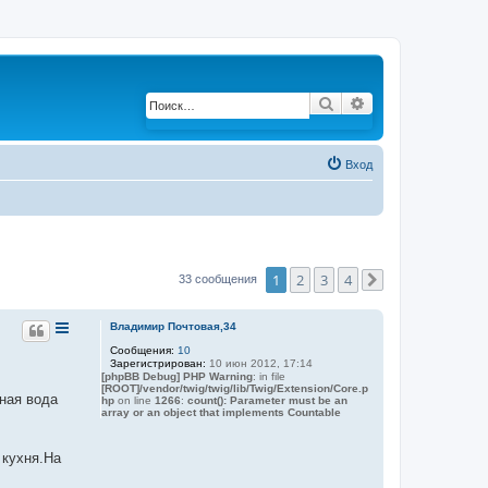
Поиск
Расширенный по
Вход
1
2
3
4
33 сообщения
След.
Владимир Почтовая,34
Сообщения:
10
Зарегистрирован:
10 июн 2012, 17:14
[phpBB Debug] PHP Warning
: in file
[ROOT]/vendor/twig/twig/lib/Twig/Extension/Core.p
ная вода
hp
on line
1266
:
count(): Parameter must be an
array or an object that implements Countable
 кухня.На