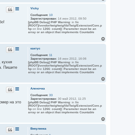
н
е
а
р
Vicky
ч
н
а
Сообщения:
10
у
л
Зарегистрирован:
14 июн 2012, 09:50
т
у
бо!
[phpBB Debug] PHP Warning
: in file
ь
[ROOT]/vendor/twig/twig/lib/Twig/Extension/Core.p
с
hp
on line
1266
:
count(): Parameter must be an
я
array or an object that implements Countable
к
В
н
е
а
р
кактус
ч
н
а
Сообщения:
11
у
л
Зарегистрирован:
16 июн 2012, 16:06
т
у
, кухня
[phpBB Debug] PHP Warning
: in file
ь
[ROOT]/vendor/twig/twig/lib/Twig/Extension/Core.p
а. Пишите
с
hp
on line
1266
:
count(): Parameter must be an
я
array or an object that implements Countable
к
В
н
е
а
р
Аленочка
ч
н
а
Сообщения:
33
у
л
Зарегистрирован:
30 май 2012, 11:25
т
у
омер на это
[phpBB Debug] PHP Warning
: in file
ь
[ROOT]/vendor/twig/twig/lib/Twig/Extension/Core.p
с
hp
on line
1266
:
count(): Parameter must be an
я
array or an object that implements Countable
к
В
н
е
а
р
Викулинка
ч
н
а