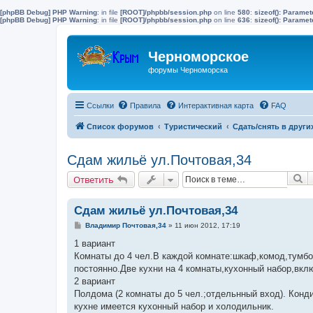
[phpBB Debug] PHP Warning
: in file
[ROOT]/phpbb/session.php
on line
580
:
sizeof(): Parame
[phpBB Debug] PHP Warning
: in file
[ROOT]/phpbb/session.php
on line
636
:
sizeof(): Parame
Черноморское
форумы Черноморска
Ссылки
Правила
Интерактивная карта
FAQ
Список форумов
Туристический
Сдать/снять в други
Сдам жильё ул.Почтовая,34
П
Ответить
Сдам жильё ул.Почтовая,34
С
Владимир Почтовая,34
»
11 июн 2012, 17:19
о
о
1 вариант
б
Комнаты до 4 чел.В каждой комнате:шкаф,комод,тумбоч
щ
е
постоянно.Две кухни на 4 комнаты,кухонный набор,вк
н
2 вариант
и
е
Полдома (2 комнаты до 5 чел.;отдельнный вход). Конд
кухне имеется кухонный набор и холодильник.