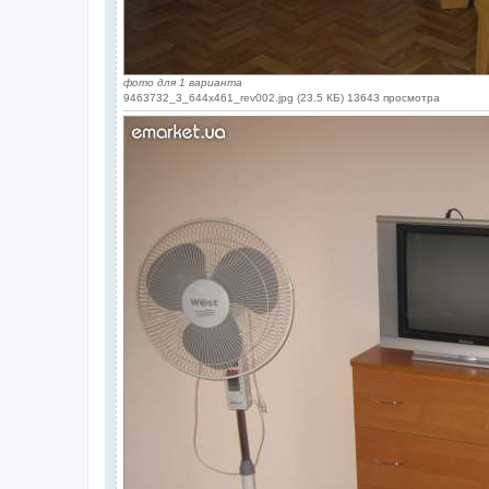
фото для 1 варианта
9463732_3_644x461_rev002.jpg (23.5 КБ) 13643 просмотра