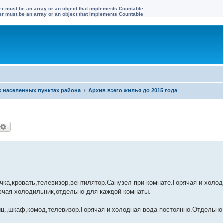
ter must be an array or an object that implements Countable
ter must be an array or an object that implements Countable
х населенных пунктах района
Архив всего жилья до 2015 года
оиск
Расширенный поиск
ка,кровать,телевизор,вентилятор.Санузел при комнате.Горячая и холод
лючая холодильник,отдельно для каждой комнаты.
иц.,шкаф,комод,телевизор.Горячая и холодная вода постоянно.Отдельно