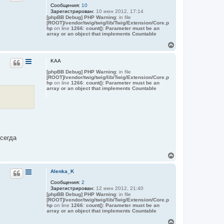
а
Сообщения:
10
у
л
Зарегистрирован:
10 июн 2012, 17:14
т
у
[phpBB Debug] PHP Warning
: in file
ь
[ROOT]/vendor/twig/twig/lib/Twig/Extension/Core.p
с
hp
on line
1266
:
count(): Parameter must be an
я
array or an object that implements Countable
к
В
н
е
а
р
KAA
ч
н
а
[phpBB Debug] PHP Warning
: in file
у
л
[ROOT]/vendor/twig/twig/lib/Twig/Extension/Core.p
т
у
hp
on line
1266
:
count(): Parameter must be an
ь
array or an object that implements Countable
с
я
к
н
а
ч
а
всегда
л
у
В
е
р
Alenka_K
н
Сообщения:
2
у
Зарегистрирован:
12 июн 2012, 21:40
т
[phpBB Debug] PHP Warning
: in file
ь
[ROOT]/vendor/twig/twig/lib/Twig/Extension/Core.p
с
hp
on line
1266
:
count(): Parameter must be an
я
array or an object that implements Countable
к
В