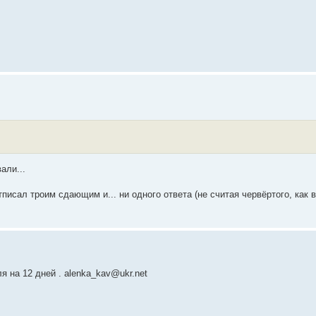
али...
писал троим сдающим и... ни одного ответа (не считая червёртого, как 
я на 12 дней . alenka_kav@ukr.net