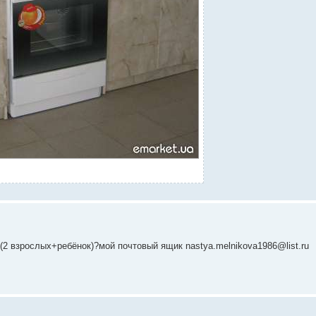
(2 взрослых+ребёнок)?мой почтовый ящик nastya.melnikova1986@list.ru