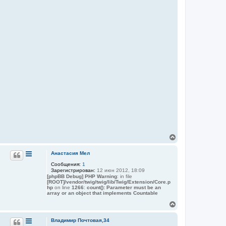
В
е
р
Анастасия Мел
н
Сообщения:
1
у
Зарегистрирован:
12 июн 2012, 18:09
т
[phpBB Debug] PHP Warning
: in file
ь
[ROOT]/vendor/twig/twig/lib/Twig/Extension/Core.p
с
hp
on line
1266
:
count(): Parameter must be an
я
array or an object that implements Countable
к
В
н
е
а
р
Владимир Почтовая,34
ч
н