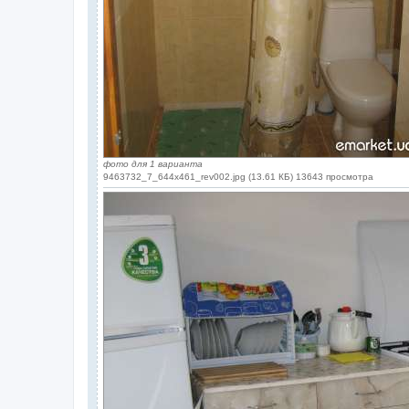
фото для 1 варианта
9463732_7_644x461_rev002.jpg (13.61 КБ) 13643 просмотра