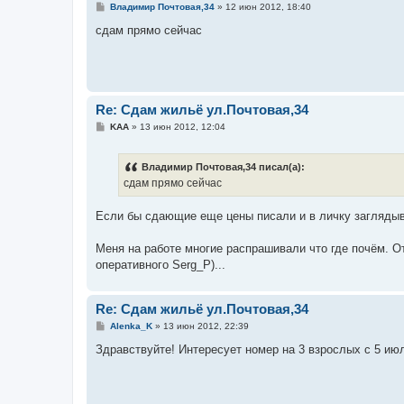
С
Владимир Почтовая,34
»
12 июн 2012, 18:40
о
о
сдам прямо сейчас
б
щ
е
н
и
е
Re: Сдам жильё ул.Почтовая,34
С
KAA
»
13 июн 2012, 12:04
о
о
б
Владимир Почтовая,34 писал(а):
щ
е
сдам прямо сейчас
н
и
е
Если бы сдающие еще цены писали и в личку заглядыв
Меня на работе многие распрашивали что где почём. От
оперативного Serg_P)...
Re: Сдам жильё ул.Почтовая,34
С
Alenka_K
»
13 июн 2012, 22:39
о
о
Здравствуйте! Интересует номер на 3 взрослых с 5 июл
б
щ
е
н
и