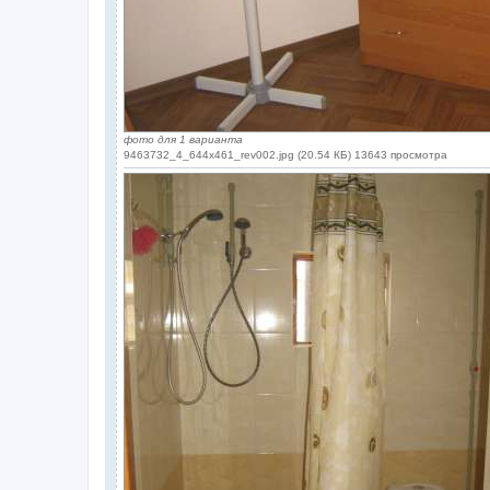
фото для 1 варианта
9463732_4_644x461_rev002.jpg (20.54 КБ) 13643 просмотра