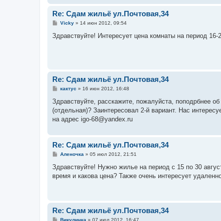
е
Re: Сдам жильё ул.Почтовая,34
С
Vicky
»
14 июн 2012, 09:54
о
о
Здравствуйте! Интересует цена комнаты на период 16-2
б
щ
е
н
и
е
Re: Сдам жильё ул.Почтовая,34
С
кактус
»
16 июн 2012, 16:48
о
о
Здравствуйте, расскажите, пожалуйста, поподрбнее об 
б
(отдельная)? Заинтересовал 2-й вариант. Нас интересуе
щ
е
на адрес igo-68@yandex.ru
н
и
е
Re: Сдам жильё ул.Почтовая,34
С
Аленочка
»
05 июл 2012, 21:51
о
о
Здравствуйте! Нужно жилье на период с 15 по 30 август
б
время и какова цена? Также очень интересует удаленн
щ
е
н
и
е
Re: Сдам жильё ул.Почтовая,34
С
Викулинка
»
07 июл 2012, 16:47