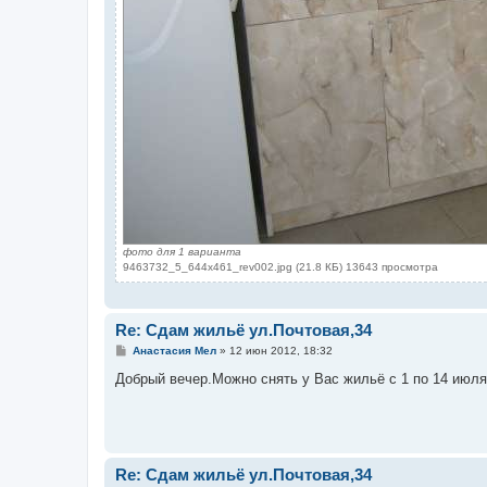
фото для 1 варианта
9463732_5_644x461_rev002.jpg (21.8 КБ) 13643 просмотра
Re: Сдам жильё ул.Почтовая,34
С
Анастасия Мел
»
12 июн 2012, 18:32
о
о
Добрый вечер.Можно снять у Вас жильё с 1 по 14 июля
б
щ
е
н
и
е
Re: Сдам жильё ул.Почтовая,34