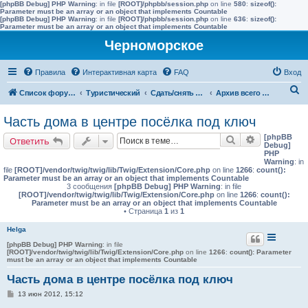
[phpBB Debug] PHP Warning
: in file
[ROOT]/phpbb/session.php
on line
580
:
sizeof():
Parameter must be an array or an object that implements Countable
[phpBB Debug] PHP Warning
: in file
[ROOT]/phpbb/session.php
on line
636
:
sizeof():
Parameter must be an array or an object that implements Countable
Черноморское
Правила
Интерактивная карта
FAQ
Вход
П
Список форумов
Туристический
Сдать/снять в других населенных пунктах района
Архив всего жилья до 2015 года
о
Часть дома в центре посёлка под ключ
и
[phpBB
Поиск
Расширенн
Ответить
с
Debug]
PHP
к
Warning
: in
file
[ROOT]/vendor/twig/twig/lib/Twig/Extension/Core.php
on line
1266
:
count():
Parameter must be an array or an object that implements Countable
3 сообщения
[phpBB Debug] PHP Warning
: in file
[ROOT]/vendor/twig/twig/lib/Twig/Extension/Core.php
on line
1266
:
count():
Parameter must be an array or an object that implements Countable
• Страница
1
из
1
Helga
[phpBB Debug] PHP Warning
: in file
[ROOT]/vendor/twig/twig/lib/Twig/Extension/Core.php
on line
1266
:
count(): Parameter
must be an array or an object that implements Countable
Часть дома в центре посёлка под ключ
С
13 июн 2012, 15:12
о