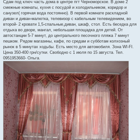
о
Сдам под ключ часть дома в центре пгт Черноморское. В доме 2
б
смежные комнаты, кухня с посудой и холодильником, коридор и
щ
е
санузел( горячая вода постоянно). В первой комнате раскладной
н
диван и диван-малютка, телевизор с кабельным телевидением, во
и
е
второй- 2 кровати 1,5-спальные,диван, шкаф, стол. Есть беседка для
отдыха во дворе, мангал, небольшая площадка для детей. От
автостанции 5-7 минут, до центрального песочного пляжа 7 минут
пешком. Рядом магазины, кафе, по средам и субботам колхозный
рынок в 5 минутах ходьбы. Есть место для автомобиля. Зона WI-FI.
Цена 350-400 грн/сутки. Свободно с 1 июля по 15 августа. Тел.
0951953660- Ольга.