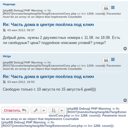
Надежда
[phpBB Debug] PHP Warning
: in file
[ROOT]/vendor/twig/twig/lib/Twig/Extension/Core.php
on line
1266
:
count(): Parameter
must be an array or an object that implements Countable
Re: Часть дома в центре посёлка под ключ
С
03 июл 2012, 09:37
о
о
Добрый день. нужны 2 двухместных номера с 11.08. по 18.08. Есть
б
ли свободные? цена? подробное описание уловий? улица?
щ
е
н
и
Helga
е
[phpBB Debug] PHP Warning
: in file
[ROOT]/vendor/twig/twig/lib/Twig/Extension/Core.php
on line
1266
:
count(): Parameter
must be an array or an object that implements Countable
Re: Часть дома в центре посёлка под ключ
С
03 июл 2012, 16:53
о
о
Свободно только с 10 августа по 15 августа-6 дней)))
б
щ
е
н
и
[phpBB Debug] PHP Warning
: in file
е
Ответить
[ROOT]/vendor/twig/twig/lib/Twig/Exten
sion/Core.php
on line
1266
:
count(): Parameter must
be an array or an object that implements Countable
[phpBB Debug] PHP Warning
: in file
[ROOT]/vendor/twig/twig/lib/Twig/Extension/Core.php
on line
1266
:
count():