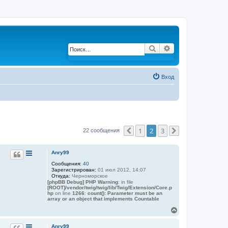
Поиск
Расширенный по
Вход
1
2
3
22 сообщения
Пред.
След.
Anry99
Сообщения:
40
Зарегистрирован:
01 июл 2012, 14:07
Откуда:
Черноморское
[phpBB Debug] PHP Warning
: in file
[ROOT]/vendor/twig/twig/lib/Twig/Extension/Core.p
hp
on line
1266
:
count(): Parameter must be an
array or an object that implements Countable
В
е
р
Anry99