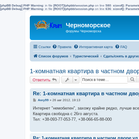
[phpBB Debug] PHP Warning
: in file
[ROOT]/phpbb/session.php
on line
580
:
sizeof(): Parame
[phpBB Debug] PHP Warning
: in file
[ROOT]/phpbb/session.php
on line
636
:
sizeof(): Parame
Черноморское
форумы Черноморска
Ссылки
Правила
Интерактивная карта
FAQ
Список форумов
Туристический
Сдать/снять в други
1-комнатная квартира в частном дво
П
Ответить
Re: 1-комнатная квартира в частном дв
С
Anry99
»
26 авг 2012, 19:13
о
о
Интернет "немобилен", захожу крайне редко, лучше в
б
Квартира свободна с 26го августа.
щ
е
Тел: +38-093-77-053-77, +38-066-65-88-000
н
и
е
Re: 1-комнатная квартира в частном дворе у