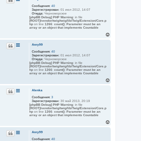
н
Сообщения:
40
у
Зарегистрирован:
01 июл 2012, 14:07
т
Откуда:
Черноморское
ь
[phpBB Debug] PHP Warning
: in file
с
[ROOT]/vendor/twig/twig/lib/Twig/Extension/Core.p
я
hp
on line
1266
:
count(): Parameter must be an
array or an object that implements Countable
к
н
В
а
е
ч
р
Anry99
а
н
л
Сообщения:
40
у
у
Зарегистрирован:
01 июл 2012, 14:07
т
Откуда:
Черноморское
ь
[phpBB Debug] PHP Warning
: in file
с
[ROOT]/vendor/twig/twig/lib/Twig/Extension/Core.p
я
hp
on line
1266
:
count(): Parameter must be an
array or an object that implements Countable
к
н
В
а
е
ч
р
Alenka
а
н
л
Сообщения:
3
у
у
Зарегистрирован:
30 май 2013, 20:19
т
[phpBB Debug] PHP Warning
: in file
ь
[ROOT]/vendor/twig/twig/lib/Twig/Extension/Core.p
с
hp
on line
1266
:
count(): Parameter must be an
я
array or an object that implements Countable
к
В
н
е
а
р
Anry99
ч
н
а
Сообщения:
40
у