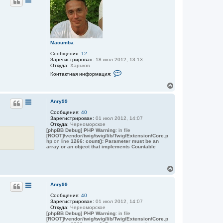
а
н
л
у
у
т
ь
с
я
Macumba
к
н
Сообщения:
12
а
Зарегистрирован:
18 июл 2012, 13:13
Откуда:
Харьков
ч
К
а
Контактная информация:
о
л
н
В
у
т
е
а
р
к
Anry99
н
т
Сообщения:
40
у
н
Зарегистрирован:
01 июл 2012, 14:07
а
т
Откуда:
Черноморское
я
ь
[phpBB Debug] PHP Warning
: in file
и
с
[ROOT]/vendor/twig/twig/lib/Twig/Extension/Core.p
н
я
hp
on line
1266
:
count(): Parameter must be an
ф
array or an object that implements Countable
к
о
н
р
м
а
а
В
ч
ц
е
а
и
р
л
я
Anry99
н
у
п
Сообщения:
40
у
о
Зарегистрирован:
01 июл 2012, 14:07
л
т
Откуда:
Черноморское
ь
ь
[phpBB Debug] PHP Warning
: in file
з
с
[ROOT]/vendor/twig/twig/lib/Twig/Extension/Core.p
о