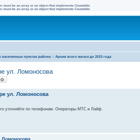
ter must be an array or an object that implements Countable
ter must be an array or an object that implements Countable
х населенных пунктах района
Архив всего жилья до 2015 года
ре ул. Ломоносова
оиск
Расширенный поиск
оре ул. Ломоносова
сего уточняйте по телефонам. Операторы МТС и Лайф.
л. Ломоносова