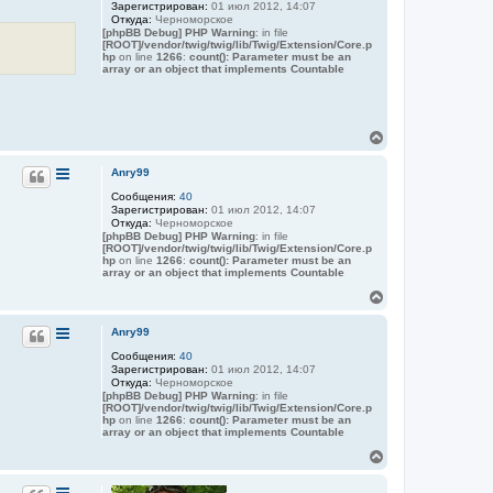
л
Зарегистрирован:
01 июл 2012, 14:07
т
у
Откуда:
Черноморское
ь
[phpBB Debug] PHP Warning
: in file
с
[ROOT]/vendor/twig/twig/lib/Twig/Extension/Core.p
я
hp
on line
1266
:
count(): Parameter must be an
array or an object that implements Countable
к
н
а
ч
а
В
л
е
у
р
Anry99
н
Сообщения:
40
у
Зарегистрирован:
01 июл 2012, 14:07
т
Откуда:
Черноморское
ь
[phpBB Debug] PHP Warning
: in file
с
[ROOT]/vendor/twig/twig/lib/Twig/Extension/Core.p
я
hp
on line
1266
:
count(): Parameter must be an
array or an object that implements Countable
к
н
В
а
е
ч
р
Anry99
а
н
л
Сообщения:
40
у
у
Зарегистрирован:
01 июл 2012, 14:07
т
Откуда:
Черноморское
ь
[phpBB Debug] PHP Warning
: in file
с
[ROOT]/vendor/twig/twig/lib/Twig/Extension/Core.p
я
hp
on line
1266
:
count(): Parameter must be an
array or an object that implements Countable
к
н
В
а
е
ч
р