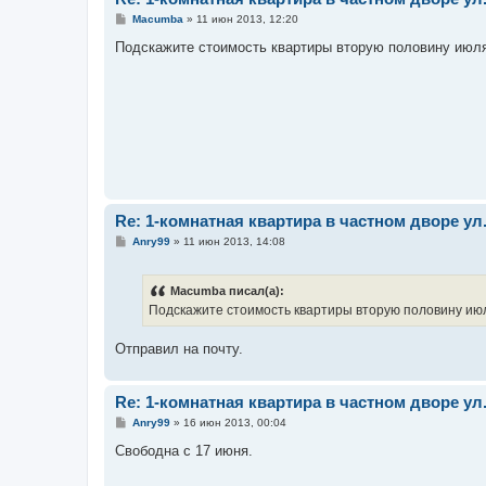
С
Macumba
»
11 июн 2013, 12:20
о
о
Подскажите стоимость квартиры вторую половину июля.
б
щ
е
н
и
е
Re: 1-комнатная квартира в частном дворе у
С
Anry99
»
11 июн 2013, 14:08
о
о
б
Macumba писал(а):
щ
е
Подскажите стоимость квартиры вторую половину июля
н
и
е
Отправил на почту.
Re: 1-комнатная квартира в частном дворе у
С
Anry99
»
16 июн 2013, 00:04
о
о
Свободна с 17 июня.
б
щ