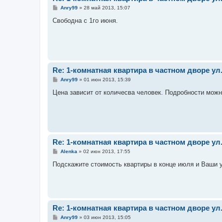
С
Anry99
»
28 май 2013, 15:07
о
о
Свободна с 1го июня.
б
щ
е
н
и
е
Re: 1-комнатная квартира в частном дворе у
С
Anry99
»
01 июн 2013, 15:39
о
о
Цена зависит от количесва человек. Подробности можно 
б
щ
е
н
и
е
Re: 1-комнатная квартира в частном дворе у
С
Alenka
»
02 июн 2013, 17:55
о
о
Подскажите стоимость квартиры в конце июля и Ваши у
б
щ
е
н
и
е
Re: 1-комнатная квартира в частном дворе у
С
Anry99
»
03 июн 2013, 15:05