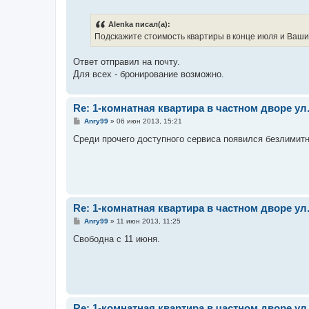
о
о
б
Alenka писал(а):
щ
е
Подскажите стоимость квартиры в конце июля и Ваши
н
и
е
Ответ отправил на почту.
Для всех - бронирование возможно.
Re: 1-комнатная квартира в частном дворе у
С
Anry99
»
06 июн 2013, 15:21
о
о
Среди прочего доступного сервиса появился безлимитны
б
щ
е
н
и
е
Re: 1-комнатная квартира в частном дворе у
С
Anry99
»
11 июн 2013, 11:25
о
о
Свободна с 11 июня.
б
щ
е
н
и
е
Re: 1-комнатная квартира в частном дворе у