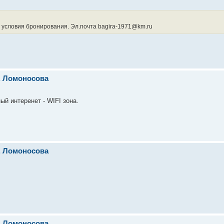
 условия бронирования. Эл.почта bagira-1971@km.ru
л. Ломоносова
й интеренет - WIFI зона.
л. Ломоносова
л. Ломоносова