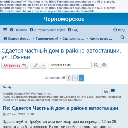
[phpBB Debug] PHP Warning
: in file
[ROOT]/phpbb/session.php
on line
580
:
sizeof():
Parameter must be an array or an object that implements Countable
[phpBB Debug] PHP Warning
: in file
[ROOT]/phpbb/session.php
on line
636
:
sizeof():
Parameter must be an array or an object that implements Countable
Черноморское
Правила
Интерактивная карта
FAQ
Вход
П
Список форумов
Туристический
Сдать/снять в других населенных пунктах района
Архив всего жилья до 2015 года
о
Сдается частный дом в районе автостанции,
и
ул. Южная
с
Поиск
Расширенн
Ответить
к
1
2
13 сообщений
Пред.
Dendy
[phpBB Debug] PHP Warning
: in file
[ROOT]/vendor/twig/twig/lib/Twig/Extension/Core.php
on line
1266
:
count(): Parameter
must be an array or an object that implements Countable
Re: Сдается Частный дом в районе автостанции
С
07 июл 2013, 08:01
о
о
Здравствуйте. Требуется дом или квартира на период с 12 по 26
б
августа для 5-ти человек. Будет ли свободен дом, где можно
щ