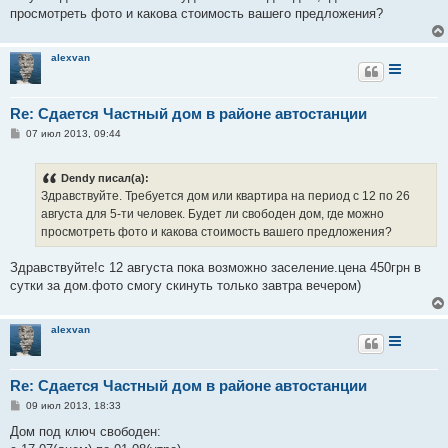
е
просмотреть фото и какова стоимость вашего предложения?
н
и
е
alexvan
Re: Сдается Частный дом в районе автостанции
С
07 июл 2013, 09:44
о
о
б
Dendy писал(а):
щ
е
Здравствуйте. Требуется дом или квартира на период с 12 по 26
н
августа для 5-ти человек. Будет ли свободен дом, где можно
и
е
просмотреть фото и какова стоимость вашего предложения?
Здравствуйте!с 12 августа пока возможно заселение.цена 450грн в
сутки за дом.фото смогу скинуть только завтра вечером)
alexvan
Re: Сдается Частный дом в районе автостанции
С
09 июл 2013, 18:33
о
о
Дом под ключ свободен:
б