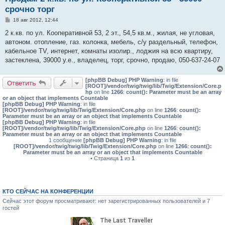
срочно торг
С
18 авг 2012, 12:44
о
о
2 к.кв. по ул. Кооперативной 53, 2 эт., 54,5 кв.м., жилая, не угловая,
б
автоном. отопление, газ. колонка, мебель, с/у раздельный, телефон,
щ
е
кабельное TV, интернет, комнаты изолир., лоджия на всю квартиру,
н
застеклена, 39000 у.е., владелец, торг, срочно, продаю, 050-637-24-07
и
е
[phpBB Debug] PHP Warning
: in file
Ответить
[ROOT]/vendor/twig/twig/lib/Twig/Extension/Core.p
hp
on line
1266
:
count(): Parameter must be an array
or an object that implements Countable
[phpBB Debug] PHP Warning
: in file
[ROOT]/vendor/twig/twig/lib/Twig/Extension/Core.php
on line
1266
:
count():
Parameter must be an array or an object that implements Countable
[phpBB Debug] PHP Warning
: in file
[ROOT]/vendor/twig/twig/lib/Twig/Extension/Core.php
on line
1266
:
count():
Parameter must be an array or an object that implements Countable
1 сообщение
[phpBB Debug] PHP Warning
: in file
[ROOT]/vendor/twig/twig/lib/Twig/Extension/Core.php
on line
1266
:
count():
Parameter must be an array or an object that implements Countable
• Страница
1
из
1
КТО СЕЙЧАС НА КОНФЕРЕНЦИИ
Сейчас этот форум просматривают: нет зарегистрированных пользователей и 7
гостей