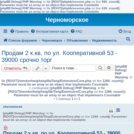
[phpBB Debug] PHP Warning
: in file
[ROOT]/phpbb/session.php
on line
580
:
sizeof():
Parameter must be an array or an object that implements Countable
[phpBB Debug] PHP Warning
: in file
[ROOT]/phpbb/session.php
on line
636
:
sizeof():
Parameter must be an array or an object that implements Countable
Черноморское
Правила
Интерактивная карта
FAQ
Вход
П
Список форумов
Черноморск
Объявления
Недвижимость
о
Продам 2 к.кв. по ул. Кооперативной 53 -
и
39000 срочно торг
с
[phpBB
Поиск
Расширенн
Ответить
к
Debug]
PHP
Warning
: in
file
[ROOT]/vendor/twig/twig/lib/Twig/Extension/Core.php
on line
1266
:
count():
Parameter must be an array or an object that implements Countable
1 сообщение
[phpBB Debug] PHP Warning
: in file
[ROOT]/vendor/twig/twig/lib/Twig/Extension/Core.php
on line
1266
:
count():
Parameter must be an array or an object that implements Countable
• Страница
1
из
1
chernomorsk
[phpBB Debug] PHP Warning
: in file
[ROOT]/vendor/twig/twig/lib/Twig/Extension/Core.php
on line
1266
:
count(): Parameter
must be an array or an object that implements Countable
Продам 2 к.кв. по ул. Кооперативной 53 - 39000