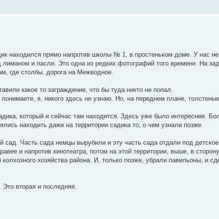
дик находился прямо напротив школы № 1, в простеньком доме. У нас не
 лиманом и пасли. Это одна из редких фотографий того времени. На за
ам, где столбы, дорога на Межводное.
авили какое то заграждение, что бы туда никто не попал.
понимаете, я, никого здесь не узнаю. Но, на переднем плане, толстеньки
адика, который и сейчас там находится. Здесь уже было интереснее. Б
лись находить даже на территории садика то, о чем узнали позже.
й сад. Часть сада немцы вырубили и эту часть сада отдали под детское
равее и напротив кинотеатра, потом на этой территории, выше, в сторон
колхозного хозяйства района. И, только позже, убрали павильоны, и сд
 Это вторая и последняя.