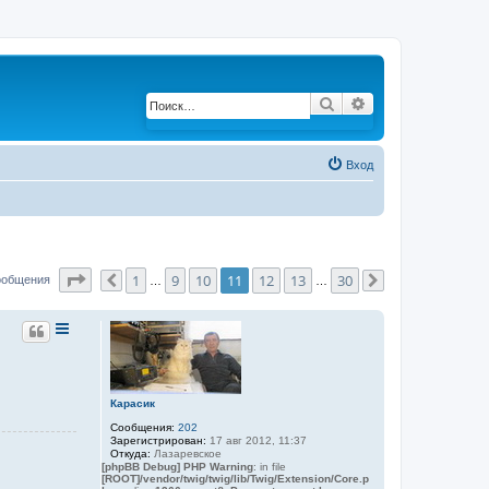
Поиск
Расширенный по
Вход
Страница
11
из
30
1
9
10
11
12
13
30
ообщения
Пред.
…
…
След.
Карасик
Сообщения:
202
Зарегистрирован:
17 авг 2012, 11:37
Откуда:
Лазаревское
[phpBB Debug] PHP Warning
: in file
[ROOT]/vendor/twig/twig/lib/Twig/Extension/Core.p