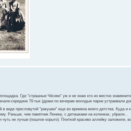
цплощадка. Где "страшные Чёсики" уж и не знаю кто из местно знаменито
ачале-середине 70-тых (драки по вечерам молодые парни устраивали д
 в виде пресловутой "ракушки" еще во времена моего детства. Куда и к
ему. Раньше, чем памятник Ленину, с детишками на коленках, убрали...
и чуть не лучше (пошлое корыто). Плиткой красиво аллейку заложили, в