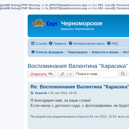
[phpBB Debug] PHP Warning
: in file
[ROOT]/phpbb/session.php
on line
580
:
sizeof(): Parame
[phpBB Debug] PHP Warning
: in file
[ROOT]/phpbb/session.php
on line
636
:
sizeof(): Parame
Черноморское
форумы Черноморска
Ссылки
Правила
Интерактивная карта
FAQ
Список форумов
Черноморск
Новости и жизнь
Ист
Воспоминания Валентина "Карасика"
П
Ответить
Re: Воспоминания Валентина "Карасика
С
Карасик
»
01 сен 2012, 22:22
о
о
Я благодарен вам, за ваши слова!
б
Если начну с детского сада, с фотографиями, не буде
щ
е
н
Последний раз редактировалось
Карасик
01 сен 2012, 22:52, всего р
и
е