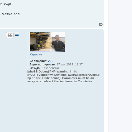
ли еще
е матча все
В
е
р
н
у
т
ь
с
Карасик
я
Сообщения:
202
к
Зарегистрирован:
17 авг 2012, 11:37
н
Откуда:
Лазаревское
а
[phpBB Debug] PHP Warning
: in file
ч
[ROOT]/vendor/twig/twig/lib/Twig/Extension/Core.p
а
hp
on line
1266
:
count(): Parameter must be an
array or an object that implements Countable
л
у