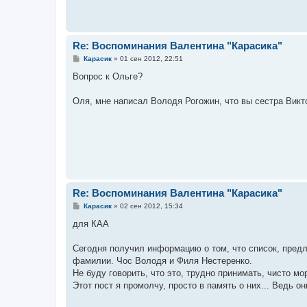
Re: Воспоминания Валентина "Карасика"
С
Карасик
»
01 сен 2012, 22:51
о
о
Вопрос к Ольге?
б
щ
е
Оля, мне написал Володя Рогожин, что вы сестра Викт
н
и
е
Re: Воспоминания Валентина "Карасика"
С
Карасик
»
02 сен 2012, 15:34
о
о
для КАА
б
щ
е
Сегодня получил информацию о том, что список, пред
н
фамилии. Чос Володя и Филя Нестеренко.
и
е
Не буду говорить, что это, трудно принимать, чисто мо
Этот пост я промолчу, просто в память о них... Ведь он