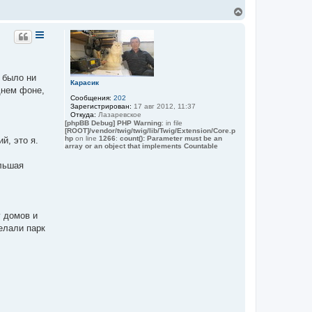
у
В
е
р
н
у
т
ь
 было ни
с
Карасик
я
днем фоне,
Сообщения:
202
к
Зарегистрирован:
17 авг 2012, 11:37
н
Откуда:
Лазаревское
а
[phpBB Debug] PHP Warning
: in file
ч
[ROOT]/vendor/twig/twig/lib/Twig/Extension/Core.p
а
hp
on line
1266
:
count(): Parameter must be an
й, это я.
array or an object that implements Countable
л
у
ольшая
у домов и
елали парк