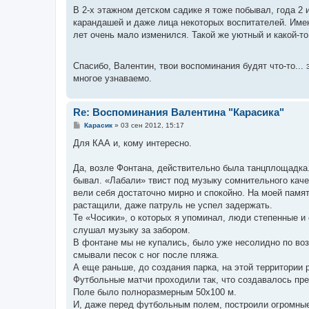
В 2-х этажном детском садике я тоже побывал, года 2
карандашей и даже лица некоторых воспитателей. Имен
лет очень мало изменился. Такой же уютный и какой-то 
Спасибо, Валентин, твои воспоминания будят что-то... 
многое узнаваемо.
Re: Воспоминания Валентина "Карасика"
С
Карасик
»
03 сен 2012, 15:17
о
о
Для КАА и, кому интересно.
б
щ
е
Да, возле Фонтана, действительно была танцплощадка.
н
бывал. «Лабали» твист под музыку сомнительного каче
и
е
вели себя достаточно мирно и спокойно. На моей памят
растащили, даже патруль не успел задержать.
Те «Чосики», о которых я упоминал, люди степенные и 
слушал музыку за забором.
В фонтане мы не купались, было уже несолидно по воз
смывали песок с ног после пляжа.
А еще раньше, до создания парка, на этой территории 
Футбольные матчи проходили так, что создавалось пре
Поле было полноразмерным 50х100 м.
И, даже перед футбольным полем, построили огромные 