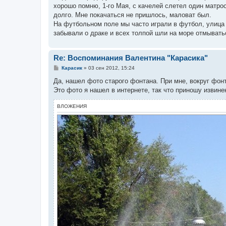
хорошо помню, 1-го Мая, с качелей слетел один матрос
долго. Мне покачаться не пришлось, маловат был.
На футбольном поле мы часто играли в футбол, улица 
забывали о драке и всех толпой шли на море отмывать
Re: Воспоминания Валентина "Карасика"
С
Карасик
»
03 сен 2012, 15:24
о
о
Да, нашел фото старого фонтана. При мне, вокруг фон
б
Это фото я нашел в интернете, так что приношу извине
щ
е
н
ВЛОЖЕНИЯ
и
е