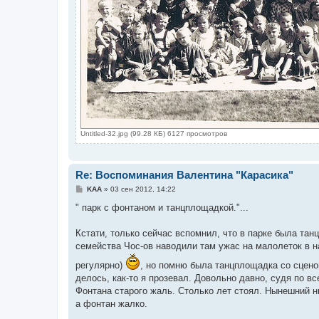
Untitled-32.jpg (99.28 КБ) 6127 просмотров
Re: Воспоминания Валентина "Карасика"
С
KAA
»
03 сен 2012, 14:22
о
о
" парк с фонтаном и танцплощадкой."...
б
щ
е
Кстати, только сейчас вспомнил, что в парке была тан
н
семейства Чос-ов наводили там ужас на малолеток в н
и
е
регулярно)
, но помню была танцплощадка со сценой
делось, как-то я прозевал. Довольно давно, судя по вс
Фонтана старого жаль. Столько лет стоял. Нынешний н
а фонтан жалко.