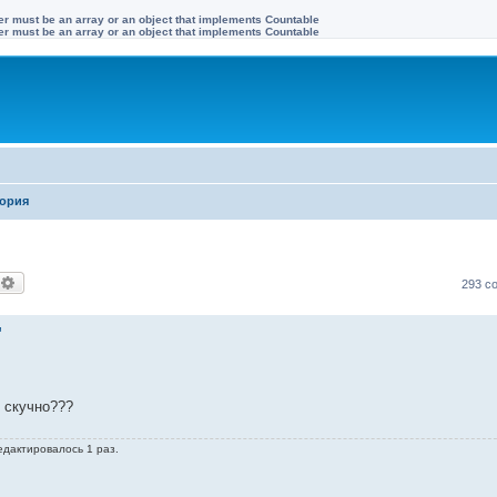
ter must be an array or an object that implements Countable
ter must be an array or an object that implements Countable
ория
оиск
Расширенный поиск
293 с
"
т скучно???
едактировалось 1 раз.