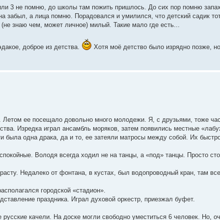
 или 3 не помню, до школы там пожить пришлось. До сих пор помню запах
а забыл, а лица помню. Порадовался и умилился, что детский садик тот
(не знаю чем, может личное) милый. Такие мало где есть...
эдакое, доброе из детства.
Хотя моё детство было изрядно позже, но
 Летом ее посещало довольно много молодежи. Я, с друзьями, тоже ча
ства. Изредка играл ансамбль моряков, затем появились местные «лабу
и была одна драка, да и то, ее затеяли матросы между собой. Их быстр
спокойные. Володя всегда ходил не на танцы, а «под» танцы. Просто сто
расту. Недалеко от фонтана, в кустах, был водопроводный кран, там вс
располагался городской «стадион».
дставление праздника. Играл духовой оркестр, приезжал буфет.
русские качели. На доске могли свободно уместиться 6 человек. Но, о