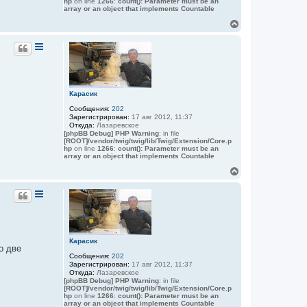
hp
on line
1266
:
count(): Parameter must be an
array or an object that implements Countable
В
е
р
н
у
т
ь
с
Карасик
я
Сообщения:
202
к
Зарегистрирован:
17 авг 2012, 11:37
н
Откуда:
Лазаревское
а
[phpBB Debug] PHP Warning
: in file
ч
[ROOT]/vendor/twig/twig/lib/Twig/Extension/Core.p
а
hp
on line
1266
:
count(): Parameter must be an
array or an object that implements Countable
л
у
В
е
р
н
у
т
ь
с
Карасик
я
о две
Сообщения:
202
к
Зарегистрирован:
17 авг 2012, 11:37
н
Откуда:
Лазаревское
а
[phpBB Debug] PHP Warning
: in file
ч
[ROOT]/vendor/twig/twig/lib/Twig/Extension/Core.p
а
hp
on line
1266
:
count(): Parameter must be an
array or an object that implements Countable
л