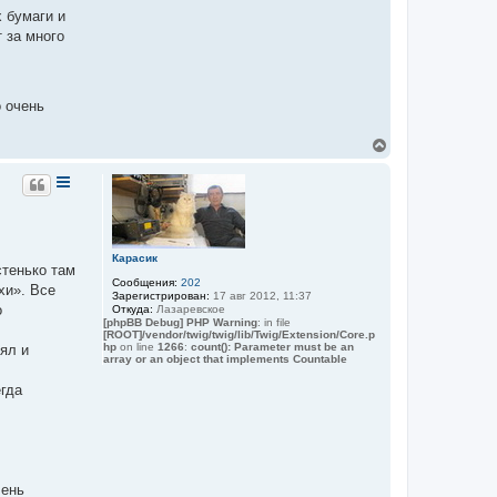
 бумаги и
 за много
 очень
В
е
р
н
у
т
ь
с
Карасик
я
стенько там
Сообщения:
202
к
хи». Все
Зарегистрирован:
17 авг 2012, 11:37
н
о
Откуда:
Лазаревское
а
[phpBB Debug] PHP Warning
: in file
ч
[ROOT]/vendor/twig/twig/lib/Twig/Extension/Core.p
а
hp
on line
1266
:
count(): Parameter must be an
ял и
array or an object that implements Countable
л
у
егда
чень