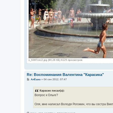
x_6387cec2.jpg (90.28 КБ) 6125 просмотров
Re: Воспоминания Валентина "Карасика"
С
АлЁшка
»
04 сен 2012, 07:47
о
о
б
Карасик писал(а):
щ
е
Вопрос к Ольге?
н
и
е
Оля, мне написал Володя Рогожин, что вы сестра Вик