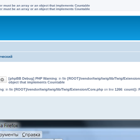
ter must be an array or an object that implements Countable
ter must be an array or an object that implements Countable
ический
[phpBB Debug] PHP Warning
: in file
[ROOT]/vendor/twig/twig/lib/Twig/Extensio
оиск
Расширенный поиск
object that implements Countable
ng
: in file
[ROOT]/vendor/twig/twig/lib/Twig/Extension/Core.php
on line
1266
:
count(): 