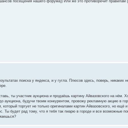
шансов посещения нашего форума)) Или же это противоречит правилам (
ультатах поиска у яндекса, и у гугла. Плюсов здесь, поверь, никаких н
ере.
ставь, ты участник аукциона и продаёшь картину Айвазовского на нём. 
до аукциона, будучи твоим конкурентом, провожу рекламную акцию в гор
, который торгует не только оригиналами картин Айвазовского, но ещё и
с. Ты будет рад тому, что я тебя так пиарю в городе и все возможные п
имаешься?