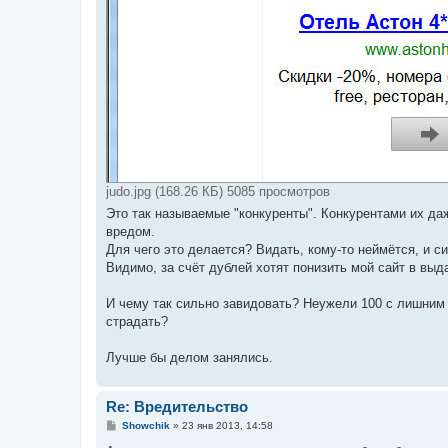
judo.jpg (168.26 КБ) 5085 просмотров
Это так называемые "конкуренты". Конкурентами их да
вредом.
Для чего это делается? Видать, кому-то неймётся, и с
Видимо, за счёт дублей хотят понизить мой сайт в выд
И чему так сильно завидовать? Неужели 100 с лишним 
страдать?
Лучше бы делом занялись.
Re: Вредительство
С
Showchik
»
23 янв 2013, 14:58
о