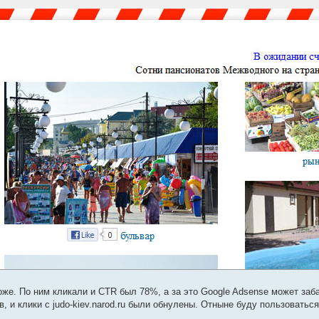
оже. По ним кликали и CTR был 78%, а за это Google Adsense может заб
, и клики с judo-kiev.narod.ru были обнулены. Отныне буду пользоватьс