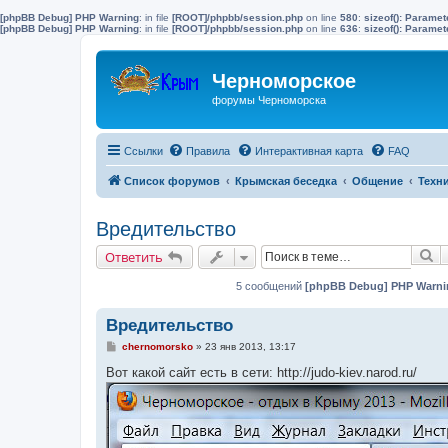
[phpBB Debug] PHP Warning
: in file
[ROOT]/phpbb/session.php
on line
580
:
sizeof(): Parame
[phpBB Debug] PHP Warning
: in file
[ROOT]/phpbb/session.php
on line
636
:
sizeof(): Parame
Черноморское
форумы Черноморска
Ссылки
Правила
Интерактивная карта
FAQ
Список форумов
Крымская беседка
Общение
Техн
Вредительство
П
Ответить
5 сообщений
[phpBB Debug] PHP Warni
Вредительство
С
chernomorsko
»
23 янв 2013, 13:17
о
о
Вот какой сайт есть в сети: http://judo-kiev.narod.ru/
б
щ
е
н
и
е