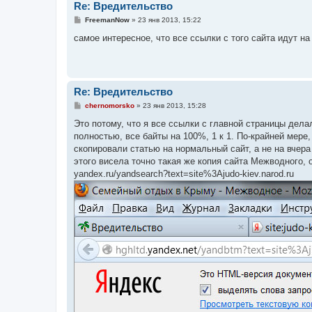
Re: Вредительство
С
FreemanNow
»
23 янв 2013, 15:22
о
о
самое интересное, что все ссылки с того сайта идут на 
б
щ
е
н
и
е
Re: Вредительство
С
chernomorsko
»
23 янв 2013, 15:28
о
о
Это потому, что я все ссылки с главной страницы дела
б
полностью, все байты на 100%, 1 к 1. По-крайней мере,
щ
е
скопировали статью на нормальный сайт, а не на вчера 
н
этого висела точно такая же копия сайта Межводного, о
и
е
yandex.ru/yandsearch?text=site%3Ajudo-kiev.narod.ru