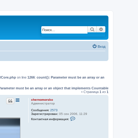
Поиск
Расширенный по
Вход
n/Core.php
on line
1266
:
count(): Parameter must be an array or an
Parameter must be an array or an object that implements Countable
• Страница
1
из
1
chernomorsko
Администратор
Сообщения:
2573
Зарегистрирован:
05 сен 2006, 11:29
К
Контактная информация:
о
н
т
а
к