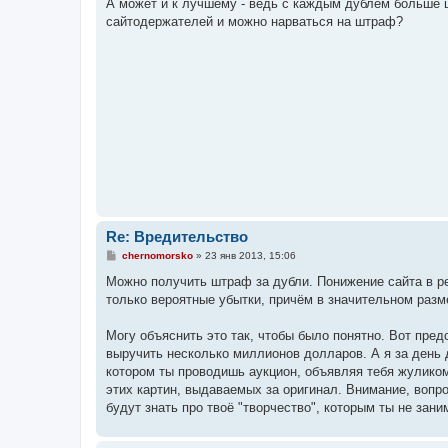
о
А может и к лучшему - ведь с каждым дублем больше 
б
сайтодержателей и можно нарваться на штраф?
щ
е
н
и
е
Re: Вредительство
С
chernomorsko
»
23 янв 2013, 15:06
о
о
Можно получить штраф за дубли. Понижение сайта в рез
б
только вероятные убытки, причём в значительном разм
щ
е
н
Могу объяснить это так, чтобы было понятно. Вот пред
и
е
выручить несколько миллионов долларов. А я за день 
котором ты проводишь аукцион, объявляя тебя жуликом
этих картин, выдаваемых за оригинал. Внимание, вопро
будут знать про твоё "творчество", которым ты не зан