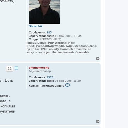
этикету)
ь
с
я
к
н
а
Showchik
ч
а
Сообщения:
385
л
Зарегистрирован:
12 май 2010, 13:35
у
Откуда:
ИЖЕВСК (RUS)
[phpBB Debug] PHP Warning
: in file
[ROOT]/vendor/twig/twig/lib/Twig/Extension/Core.p
hp
on line
1266
:
count(): Parameter must be an
array or an object that implements Countable
В
е
р
chernomorsko
н
Администратор
у
Сообщения:
2573
т
ет. Есть
Зарегистрирован:
05 сен 2006, 11:29
ь
К
Контактная информация:
с
о
я
н
к
т
Хочешь
а
н
оде, в
к
а
т
 копиями
ч
н
а
окупатели
а
л
я
у
и
В
н
е
ф