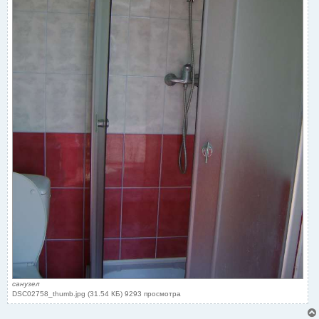
санузел
DSC02758_thumb.jpg (31.54 КБ) 9293 просмотра