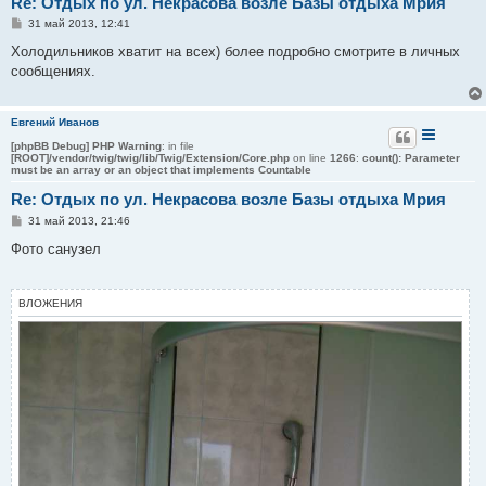
Re: Отдых по ул. Некрасова возле Базы отдыха Мрия
С
31 май 2013, 12:41
о
о
Холодильников хватит на всех) более подробно смотрите в личных
б
сообщениях.
щ
е
н
и
Евгений Иванов
е
[phpBB Debug] PHP Warning
: in file
[ROOT]/vendor/twig/twig/lib/Twig/Extension/Core.php
on line
1266
:
count(): Parameter
must be an array or an object that implements Countable
Re: Отдых по ул. Некрасова возле Базы отдыха Мрия
С
31 май 2013, 21:46
о
о
Фото санузел
б
щ
е
н
ВЛОЖЕНИЯ
и
е