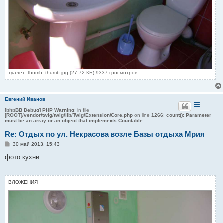
туалет_thumb_thumb.jpg (27.72 КБ) 9337 просмотров
Евгений Иванов
[phpBB Debug] PHP Warning
: in file
[ROOT]/vendor/twig/twig/lib/Twig/Extension/Core.php
on line
1266
:
count(): Parameter
must be an array or an object that implements Countable
Re: Отдых по ул. Некрасова возле Базы отдыха Мрия
С
30 май 2013, 15:43
о
о
фото кухни...
б
щ
е
н
ВЛОЖЕНИЯ
и
е