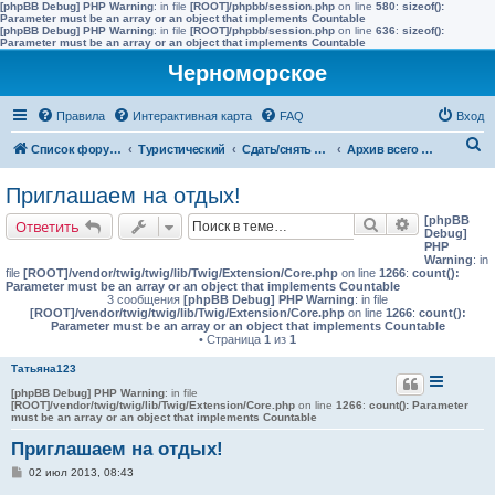
[phpBB Debug] PHP Warning
: in file
[ROOT]/phpbb/session.php
on line
580
:
sizeof():
Parameter must be an array or an object that implements Countable
[phpBB Debug] PHP Warning
: in file
[ROOT]/phpbb/session.php
on line
636
:
sizeof():
Parameter must be an array or an object that implements Countable
Черноморское
Правила
Интерактивная карта
FAQ
Вход
П
Список форумов
Туристический
Сдать/снять в других населенных пунктах района
Архив всего жилья до 2015 года
о
Приглашаем на отдых!
и
[phpBB
Поиск
Расширенн
Ответить
с
Debug]
PHP
к
Warning
: in
file
[ROOT]/vendor/twig/twig/lib/Twig/Extension/Core.php
on line
1266
:
count():
Parameter must be an array or an object that implements Countable
3 сообщения
[phpBB Debug] PHP Warning
: in file
[ROOT]/vendor/twig/twig/lib/Twig/Extension/Core.php
on line
1266
:
count():
Parameter must be an array or an object that implements Countable
• Страница
1
из
1
Татьяна123
[phpBB Debug] PHP Warning
: in file
[ROOT]/vendor/twig/twig/lib/Twig/Extension/Core.php
on line
1266
:
count(): Parameter
must be an array or an object that implements Countable
Приглашаем на отдых!
С
02 июл 2013, 08:43
о