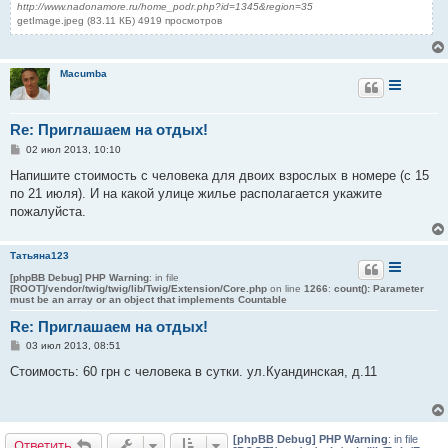
http://www.nadonamore.ru/home_podr.php?id=1345&region=35
getImage.jpeg (83.11 КБ) 4919 просмотров
Macumba
Re: Приглашаем на отдых!
С
02 июл 2013, 10:10
о
о
Напишите стоимость с человека для двоих взрослых в номере (с 15
б
по 21 июля). И на какой улице жилье располагается укажите
щ
е
пожалуйста.
н
и
е
Татьяна123
[phpBB Debug] PHP Warning
: in file
[ROOT]/vendor/twig/twig/lib/Twig/Extension/Core.php
on line
1266
:
count(): Parameter
must be an array or an object that implements Countable
Re: Приглашаем на отдых!
С
03 июл 2013, 08:51
о
о
Стоимость: 60 грн с человека в сутки. ул.Куандинская, д.11
б
щ
е
н
и
[phpBB Debug] PHP Warning
: in file
е
Ответить