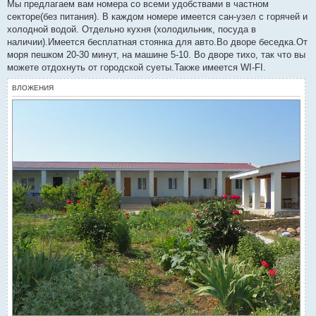
о
Мы предлагаем вам номера со всеми удобствами в частном
б
секторе(без питания). В каждом номере имеется сан-узел с горячей и
щ
е
холодной водой. Отдельно кухня (холодильник, посуда в
н
наличии).Имеется бесплатная стоянка для авто.Во дворе беседка.От
и
е
моря пешком 20-30 минут, на машине 5-10. Во дворе тихо, так что вы
можете отдохнуть от городской суеты.Также имеется WI-FI.
ВЛОЖЕНИЯ