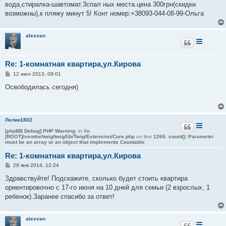
вода,стиралка-шавтомат.3спал ных места.цена 300грн(скидки
щ
е
возможны),к пляжу минут 5! Конт номер:+38093-044-08-99-Ольга
н
и
е
alexvan
Re: 1-комнатная квартира,ул.Кирова
С
12 июл 2013, 09:01
о
о
Освободилась сегодня)
б
щ
е
н
и
Лелик1802
е
[phpBB Debug] PHP Warning
: in file
[ROOT]/vendor/twig/twig/lib/Twig/Extension/Core.php
on line
1266
:
count(): Parameter
must be an array or an object that implements Countable
Re: 1-комнатная квартира,ул.Кирова
С
29 янв 2014, 12:24
о
о
Здравствуйте! Подскажите, сколько будет стоить квартира
б
ориентировочно с 17-го июня на 10 дней для семьи (2 взрослых, 1
щ
е
ребенок).Заранее спасибо за ответ!
н
и
е
alexvan