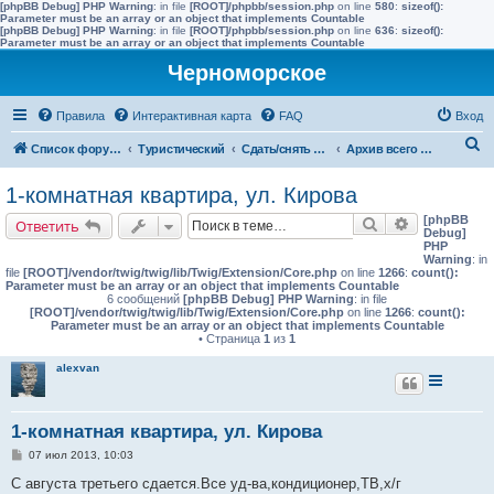
[phpBB Debug] PHP Warning
: in file
[ROOT]/phpbb/session.php
on line
580
:
sizeof():
Parameter must be an array or an object that implements Countable
[phpBB Debug] PHP Warning
: in file
[ROOT]/phpbb/session.php
on line
636
:
sizeof():
Parameter must be an array or an object that implements Countable
Черноморское
Правила
Интерактивная карта
FAQ
Вход
П
Список форумов
Туристический
Сдать/снять в других населенных пунктах района
Архив всего жилья до 2015 года
о
1-комнатная квартира, ул. Кирова
и
[phpBB
Поиск
Расширенн
Ответить
с
Debug]
PHP
к
Warning
: in
file
[ROOT]/vendor/twig/twig/lib/Twig/Extension/Core.php
on line
1266
:
count():
Parameter must be an array or an object that implements Countable
6 сообщений
[phpBB Debug] PHP Warning
: in file
[ROOT]/vendor/twig/twig/lib/Twig/Extension/Core.php
on line
1266
:
count():
Parameter must be an array or an object that implements Countable
• Страница
1
из
1
alexvan
1-комнатная квартира, ул. Кирова
С
07 июл 2013, 10:03
о
о
С августа третьего сдается.Все уд-ва,кондиционер,ТВ,х/г
б