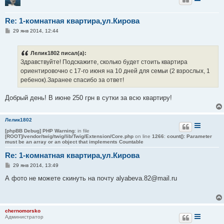
Re: 1-комнатная квартира,ул.Кирова
С
29 янв 2014, 12:44
о
о
б
Лелик1802 писал(а):
щ
е
Здравствуйте! Подскажите, сколько будет стоить квартира
н
ориентировочно с 17-го июня на 10 дней для семьи (2 взрослых, 1
и
е
ребенок).Заранее спасибо за ответ!
Добрый день! В июне 250 грн в сутки за всю квартиру!
Лелик1802
[phpBB Debug] PHP Warning
: in file
[ROOT]/vendor/twig/twig/lib/Twig/Extension/Core.php
on line
1266
:
count(): Parameter
must be an array or an object that implements Countable
Re: 1-комнатная квартира,ул.Кирова
С
29 янв 2014, 13:49
о
о
А фото не можете скинуть на почту alyabeva.82@mail.ru
б
щ
е
н
и
chernomorsko
е
Администратор