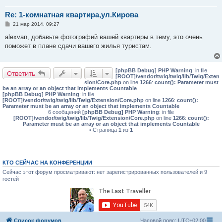
Re: 1-комнатная квартира,ул.Кирова
С
21 мар 2014, 09:27
о
о
alexvan, добавьте фотографий вашей квартиры в тему, это очень
б
поможет в плане сдачи вашего жилья туристам.
щ
е
н
и
[phpBB Debug] PHP Warning
: in file
е
Ответить
[ROOT]/vendor/twig/twig/lib/Twig/Exten
sion/Core.php
on line
1266
:
count(): Parameter must
be an array or an object that implements Countable
[phpBB Debug] PHP Warning
: in file
[ROOT]/vendor/twig/twig/lib/Twig/Extension/Core.php
on line
1266
:
count():
Parameter must be an array or an object that implements Countable
6 сообщений
[phpBB Debug] PHP Warning
: in file
[ROOT]/vendor/twig/twig/lib/Twig/Extension/Core.php
on line
1266
:
count():
Parameter must be an array or an object that implements Countable
• Страница
1
из
1
КТО СЕЙЧАС НА КОНФЕРЕНЦИИ
Сейчас этот форум просматривают: нет зарегистрированных пользователей и 9
гостей
Список форумов
Часовой пояс:
UTC+02:00