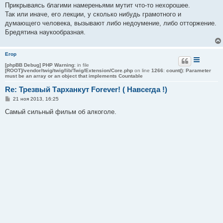
Прикрываясь благими намереньями мутит что-то нехорошее.
Так или иначе, его лекции, у сколько нибудь грамотного и
думающего человека, вызывают либо недоумение, либо отторжение.
Бредятина наукообразная.
Егор
[phpBB Debug] PHP Warning
: in file
[ROOT]/vendor/twig/twig/lib/Twig/Extension/Core.php
on line
1266
:
count(): Parameter
must be an array or an object that implements Countable
Re: Трезвый Тарханкут Forever! ( Навсегда !)
С
21 ноя 2013, 16:25
о
о
Самый сильный фильм об алкоголе.
б
щ
е
н
и
е