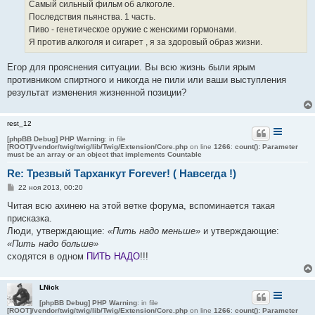
е
Самый сильный фильм об алкоголе.
н
Последствия пьянства. 1 часть.
и
е
Пиво - генетическое оружие с женскими гормонами.
Я против алкоголя и сигарет , я за здоровый образ жизни.
Егор для прояснения ситуации. Вы всю жизнь были ярым
противником спиртного и никогда не пили или ваши выступления
результат изменения жизненной позиции?
rest_12
[phpBB Debug] PHP Warning
: in file
[ROOT]/vendor/twig/twig/lib/Twig/Extension/Core.php
on line
1266
:
count(): Parameter
must be an array or an object that implements Countable
Re: Трезвый Тарханкут Forever! ( Навсегда !)
С
22 ноя 2013, 00:20
о
о
Читая всю ахинею на этой ветке форума, вспоминается такая
б
присказка.
щ
е
Люди, утверждающие:
«Пить надо меньше»
и утверждающие:
н
«Пить надо больше»
и
е
сходятся в одном
ПИТЬ НАДО
!!!
LNick
[phpBB Debug] PHP Warning
: in file
[ROOT]/vendor/twig/twig/lib/Twig/Extension/Core.php
on line
1266
:
count(): Parameter