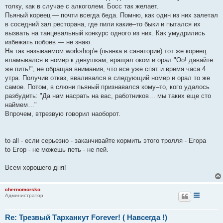
толку, как в случае с алкоголем. Босс так желает.
Пьяный кореец — почти всегда беда. Помню, как один из них залетал
в соседний зал ресторана, где пили какие–то быки и пытался их
вызвать на танцевальный конкурс одного из них. Как умудрились
избежать побоев — не знаю.
На так называемом workshop'e (пьянка в санатории) тот же кореец
вламывался в номер к девушкам, вращал оком и орал "Оо! давайте
же пить!", не обращая внимания, что все уже спят и время часа 4
утра. Получив отказ, вваливался в следующий номер и орал то же
самое. Потом, в слюни пьяный признавался кому–то, кого удалось
разбудить: "Да нам насрать на вас, работников… мы таких еще сто
наймем…"
Впрочем, втрезвую говорил наоборот.
to all - если серьезно - заканчивайте кормить этого тролля - Егора
to Егор - не можешь петь - не пей.
Всем хорошего дня!
chernomorsko
Администратор
Re: Трезвый Тарханкут Forever! ( Навсегда !)