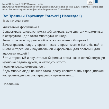
[phpBB Debug] PHP Warning
: in file
[ROOT]/vendor/twig/twig/lib/Twig/Extension/Core.php
on line
1266
:
count(): Parameter
must be an array or an object that implements Countable
Re: Трезвый Тарханкут Forever! ( Навсегда !)
С
23 ноя 2013, 09:48
о
о
Уважаемые форумчане !
б
Выдергивать слова из текста ,обгаживать друг друга и упражняться
щ
е
в остроумии - для этого много ума не надо..
н
Тема о трезвом здоровом образе жизни очень обширная !
и
е
Зачем тратить попусту время .. за это время можно было бы найти
много интересной и поучительной информации для пользы и для
здоровья людей !
Вот интересный и поучительный фильм о том ,как в любой ситуации
нужно не падать духом, а находить что-то
позитивное,положительное .
Ведь многие люди не зная этого ,сразу спешат снять стрес ,плохое
настроение,депрессию вредными привычками...
Поллианна