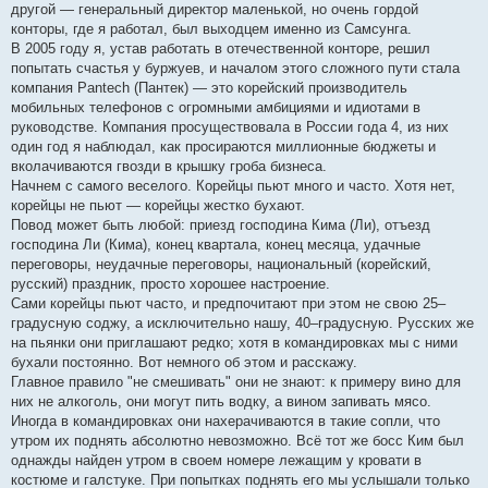
другой — генеральный директор маленькой, но очень гордой
и
е
конторы, где я работал, был выходцем именно из Самсунга.
В 2005 году я, устав работать в отечественной конторе, решил
попытать счастья у буржуев, и началом этого сложного пути стала
компания Pantech (Пантек) — это корейский производитель
мобильных телефонов с огромными амбициями и идиотами в
руководстве. Компания просуществовала в России года 4, из них
один год я наблюдал, как просираются миллионные бюджеты и
вколачиваются гвозди в крышку гроба бизнеса.
Начнем с самого веселого. Корейцы пьют много и часто. Хотя нет,
корейцы не пьют — корейцы жестко бухают.
Повод может быть любой: приезд господина Кима (Ли), отъезд
господина Ли (Кима), конец квартала, конец месяца, удачные
переговоры, неудачные переговоры, национальный (корейский,
русский) праздник, просто хорошее настроение.
Сами корейцы пьют часто, и предпочитают при этом не свою 25–
градусную соджу, а исключительно нашу, 40–градусную. Русских же
на пьянки они приглашают редко; хотя в командировках мы с ними
бухали постоянно. Вот немного об этом и расскажу.
Главное правило "не смешивать" они не знают: к примеру вино для
них не алкоголь, они могут пить водку, а вином запивать мясо.
Иногда в командировках они нахерачиваются в такие сопли, что
утром их поднять абсолютно невозможно. Всё тот же босс Ким был
однажды найден утром в своем номере лежащим у кровати в
костюме и галстуке. При попытках поднять его мы услышали только