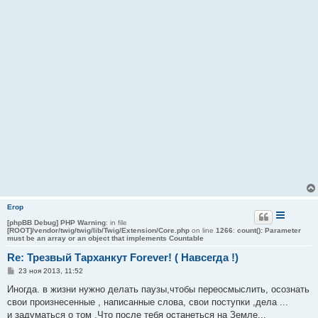
Егор
[phpBB Debug] PHP Warning
: in file
[ROOT]/vendor/twig/twig/lib/Twig/Extension/Core.php
on line
1266
:
count(): Parameter
must be an array or an object that implements Countable
Re: Трезвый Тарханкут Forever! ( Навсегда !)
С
23 ноя 2013, 11:52
о
о
Иногда. в жизни нужно делать паузы,чтобы переосмыслить, осознать
б
свои произнесенные , написанные слова, свои поступки ,дела ...
щ
е
и задуматься о том ,Что после тебя останеться на Земле...