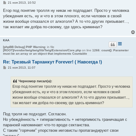
С
21 ноя 2013, 10:52
о
о
Егор под понятие тролля ну никак не подпадает. Просто у человека
б
убеждения есть, ну и что в этом плохого, если человек в своей
щ
е
жизни вообще отказался от алкоголя? А то что других призывает...,
н
так желает им добра по-своему, где здесь криминал?
и
е
KAA
[phpBB Debug] PHP Warning
: in file
[ROOT]/vendor/twig/twig/lib/Twig/Extension/Core.php
on line
1266
:
count(): Parameter
must be an array or an object that implements Countable
Re: Трезвый Тарханкут Forever! ( Навсегда !)
С
21 ноя 2013, 11:07
о
о
б
Черномор писал(а):
щ
е
Егор под понятие тролля ну никак не подпадает. Просто у человека
н
убеждения есть, ну и что в этом плохого, если человек в своей
и
е
жизни вообще отказался от алкоголя? А то что других призывает...,
так желает им добра по-своему, где здесь криминал?
Под троля не подходит. Согласен.
Но убеждённость + гиперактивность + нетерпимость граничащая с
параноей напоминает что-то вроде сектанства.
С таким "горячим" упорством иеговисты пропагандируют свои
"истины".