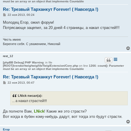
must be an array or an object that implements Countable
Re: Трезвый Тарханкут Forever! ( Навсегда !)
С
22 ноя 2013, 00:24
о
о
Молодец Егор, ожил форум!
б
Потрясающе зацепил, за 20 дней 4 страницы, а накал страстей!!!
щ
е
н
и
Честь имею
е
Берегите себя. С уважением, Николай
rest_12
[phpBB Debug] PHP Warning
: in file
[ROOT]/vendor/twig/twig/lib/Twig/Extension/Core.php
on line
1266
:
count(): Parameter
must be an array or an object that implements Countable
Re: Трезвый Тарханкут Forever! ( Навсегда !)
С
22 ноя 2013, 00:47
о
о
б
LNick писал(а):
щ
е
... а накал страстей!!!
н
и
е
Да полноте Вам,
LNick
! Какие же это страсти?
Вот когда в бубен кому-нибудь дадут, вот тогда это будут страсти.
Егор