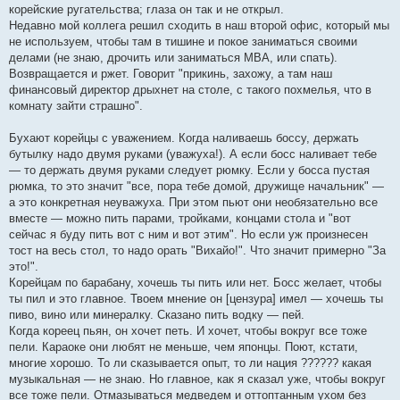
корейские ругательства; глаза он так и не открыл.
Недавно мой коллега решил сходить в наш второй офис, который мы
не используем, чтобы там в тишине и покое заниматься своими
делами (не знаю, дрочить или заниматься MBA, или спать).
Возвращается и ржет. Говорит "прикинь, захожу, а там наш
финансовый директор дрыхнет на столе, с такого похмелья, что в
комнату зайти страшно".
Бухают корейцы с уважением. Когда наливаешь боссу, держать
бутылку надо двумя руками (уважуха!). А если босс наливает тебе
— то держать двумя руками следует рюмку. Если у босса пустая
рюмка, то это значит "все, пора тебе домой, дружище начальник" —
а это конкретная неуважуха. При этом пьют они необязательно все
вместе — можно пить парами, тройками, концами стола и "вот
сейчас я буду пить вот с ним и вот этим". Но если уж произнесен
тост на весь стол, то надо орать "Вихайо!". Что значит примерно "За
это!".
Корейцам по барабану, хочешь ты пить или нет. Босс желает, чтобы
ты пил и это главное. Твоем мнение он [цензура] имел — хочешь ты
пиво, вино или минералку. Сказано пить водку — пей.
Когда кореец пьян, он хочет петь. И хочет, чтобы вокруг все тоже
пели. Караоке они любят не меньше, чем японцы. Поют, кстати,
многие хорошо. То ли сказывается опыт, то ли нация ?????? какая
музыкальная — не знаю. Но главное, как я сказал уже, чтобы вокруг
все тоже пели. Отмазываться медведем и оттоптанным ухом без