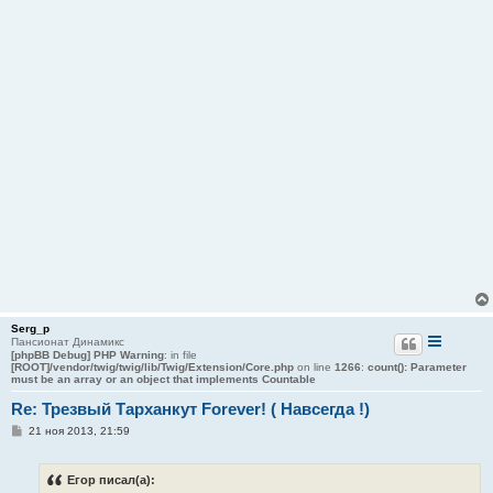
Serg_p
Пансионат Динамикс
[phpBB Debug] PHP Warning
: in file
[ROOT]/vendor/twig/twig/lib/Twig/Extension/Core.php
on line
1266
:
count(): Parameter
must be an array or an object that implements Countable
Re: Трезвый Тарханкут Forever! ( Навсегда !)
С
21 ноя 2013, 21:59
о
о
б
Егор писал(а):
щ