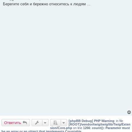
н
Берегите себя и бережно относитесь к людям ...
и
е
[phpBB Debug] PHP Warning
: in file
Ответить
[ROOT]/vendor/twig/twig/lib/Twig/Exten
sion/Core.php
on line
1266
:
count(): Parameter must
be an array or an object that implements Countable