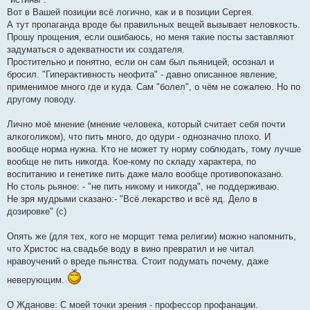
Вот в Вашей позиции всё логично, как и в позиции Сергея.
А тут пропаганда вроде бы правильных вещей вызывает неловкость.
Прошу прощения, если ошибаюсь, но меня такие посты заставляют
задуматься о адекватности их создателя.
Простительно и понятно, если он сам был пьяницей, осознал и
бросил. "Гиперактивность неофита" - давно описанное явление,
применимое много где и куда. Сам "болел", о чём не сожалею. Но по
другому поводу.
Лично моё мнение (мнение человека, который считает себя почти
алкоголиком), что пить много, до одури - однозначно плохо. И
вообще норма нужна. Кто не может ту норму соблюдать, тому лучше
вообще не пить никогда. Кое-кому по складу характера, по
воспитанию и генетике пить даже мало вообще противопоказано.
Но столь рьяное: - "не пить никому и никогда", не поддерживаю.
Не зря мудрыми сказано:- "Всё лекарство и всё яд. Дело в
дозировке" (с)
Опять же (для тех, кого не морщит тема религии) можно напомнить,
что Христос на свадьбе воду в вино превратил и не читал
нравоучений о вреде пьянства. Стоит подумать почему, даже
неверующим.
О Жданове: С моей точки зрения - профессор профанации.