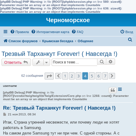
[phpBB Debug] PHP Warning
: in file
[ROOT]/phpbb/session.php
on line
580
:
sizeof():
Parameter must be an array or an object that implements Countable
[phpBB Debug] PHP Warning
: in file
[ROOT]/phpbb/session.php
on line
636
:
sizeof():
Parameter must be an array or an object that implements Countable
Черноморское
Правила
Интерактивная карта
FAQ
Вход
П
Список форумов
Крымская беседка
Общение
о
Трезвый Тарханкут Forever! ( Навсегда !)
и
Поиск
Расширенн
Ответить
с
к
Страница
4
из
7
1
2
3
4
5
6
7
62 сообщения
Пред.
След.
username
[phpBB Debug] PHP Warning
: in file
[ROOT]/vendor/twig/twig/lib/Twig/Extension/Core.php
on line
1266
:
count(): Parameter
must be an array or an object that implements Countable
Re: Трезвый Тарханкут Forever! ( Навсегда !)
С
21 ноя 2013, 08:34
о
о
Итак, Страна утренней несвежести, или почему люди не хотят
б
работать в Samsung.
щ
е
На самом деле Samsung тут ни при чем. С одной стороны. А с
н