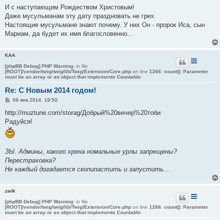
е
И с наступающим Рождеством Христовым!
Даже мусульманам эту дату праздновать не грех.
Настоящие мусульмане знают почему. У них Он - пророк Иса, сын
Мариам, да будет их имя благословенно...
KAA
[phpBB Debug] PHP Warning
: in file
[ROOT]/vendor/twig/twig/lib/Twig/Extension/Core.php
on line
1266
:
count(): Parameter
must be an array or an object that implements Countable
Re: С Новым 2014 годом!
С
06 янв 2014, 19:50
о
о
http://muztune.com/storag/Добрый%20вечер%20тоби
б
Радуйся!
щ
е
н
и
е
ЗЫ. Админы, какого хрена номальные урлы запрещены?
Перестраховка?
Не каждый догадается скопипастить и запустить...
zarik
[phpBB Debug] PHP Warning
: in file
[ROOT]/vendor/twig/twig/lib/Twig/Extension/Core.php
on line
1266
:
count(): Parameter
must be an array or an object that implements Countable