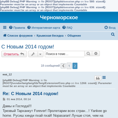
[phpBB Debug] PHP Warning
: in file
[ROOT]/phpbb/session.php
on line
580
:
sizeof():
Parameter must be an array or an object that implements Countable
[phpBB Debug] PHP Warning
: in file
[ROOT]/phpbb/session.php
on line
636
:
sizeof():
Parameter must be an array or an object that implements Countable
Черноморское
Правила
Интерактивная карта
FAQ
Вход
П
Список форумов
Крымская беседка
Общение
о
С Новым 2014 годом!
и
Поиск
Расширенн
Ответить
с
к
1
2
18 сообщений
Пред.
rest_12
[phpBB Debug] PHP Warning
: in file
[ROOT]/vendor/twig/twig/lib/Twig/Extension/Core.php
on line
1266
:
count(): Parameter
must be an array or an object that implements Countable
Re: С Новым 2014 годом!
С
01 янв 2014, 00:14
о
о
Дамы и Господа!!!
б
Трезвый Тарханкут Forever! Пролетарии всех стран…! Yankee go
щ
е
home. Русиш хинди пхай пхай! Nopasaran! Лучше стоя, чем на
н