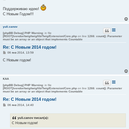
о
о
Поддерживаю идею!
б
щ
С Новым Годом!!!
е
н
и
е
yuli.canov
[phpBB Debug] PHP Warning
: in file
[ROOT]/vendor/twig/twig/lib/Twig/Extension/Core.php
on line
1266
:
count(): Parameter
must be an array or an object that implements Countable
Re: С Новым 2014 годом!
С
06 янв 2014, 13:59
о
о
С Новым годом!
б
щ
е
н
и
KAA
е
[phpBB Debug] PHP Warning
: in file
[ROOT]/vendor/twig/twig/lib/Twig/Extension/Core.php
on line
1266
:
count(): Parameter
must be an array or an object that implements Countable
Re: С Новым 2014 годом!
С
06 янв 2014, 14:40
о
о
б
yuli.canov писал(а):
щ
е
С Новым годом!
н
и