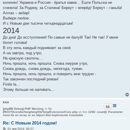
коленях! Украина и Pоссия - братья навек... Еште Польска не
и
е
сгинела! За Родину, за Сталина! Беркут – вперёд! Беркут – ганьба!
Аллах – акбар!
Выбери любое.
И с Новым две тысячи четырнадцатым!
2014
До дна! До исступления! По самые не балуй! Так! Не так! У меня
болит голова!
В эту ночь каждый поднимает за своё.
А на завтра, под утро,
На красную сволочь…
Ночь прошла, ночь прошла. Снова хмурое утро,
Снова дождь, снова дождь, непогода, туман.
Ночь прошла, ночь прошла, и поверить мне трудно -
Так закончен последний роман!
Finite la…
Этому больше не наливать...
KAA
[phpBB Debug] PHP Warning
: in file
[ROOT]/vendor/twig/twig/lib/Twig/Extension/Core.php
on line
1266
:
count(): Parameter
must be an array or an object that implements Countable
Re: С Новым 2014 годом!
С
01 янв 2014, 00:27