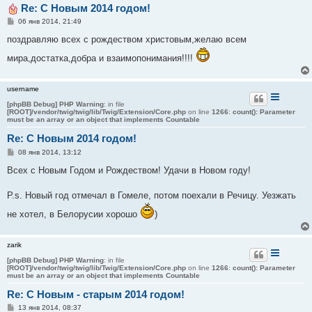
Re: С Новым 2014 годом!
С
06 янв 2014, 21:49
о
о
поздравляю всех с рождеством христовым,желаю всем
б
щ
мира,достатка,добра и взаимопонимания!!!!
е
н
и
е
username
[phpBB Debug] PHP Warning
: in file
[ROOT]/vendor/twig/twig/lib/Twig/Extension/Core.php
on line
1266
:
count(): Parameter
must be an array or an object that implements Countable
Re: С Новым 2014 годом!
С
08 янв 2014, 13:12
о
о
Всех с Новым Годом и Рождеством! Удачи в Новом году!
б
щ
е
P.s. Новый год отмечал в Гомеле, потом поехали в Речицу. Уезжать
н
и
не хотел, в Белорусии хорошо
)
е
zarik
[phpBB Debug] PHP Warning
: in file
[ROOT]/vendor/twig/twig/lib/Twig/Extension/Core.php
on line
1266
:
count(): Parameter
must be an array or an object that implements Countable
Re: С Новым - старым 2014 годом!
С
13 янв 2014, 08:37