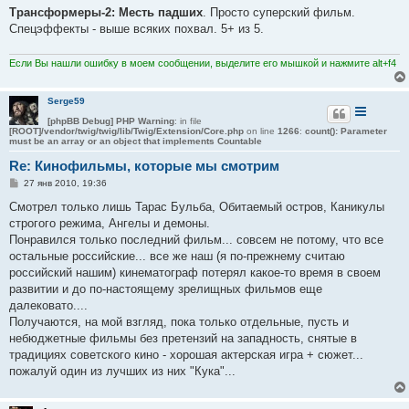
Трансформеры-2: Месть падших
. Просто суперский фильм.
Спецэффекты - выше всяких похвал. 5+ из 5.
Если Вы нашли ошибку в моем сообщении, выделите его мышкой и нажмите alt+f4
Serge59
[phpBB Debug] PHP Warning
: in file
[ROOT]/vendor/twig/twig/lib/Twig/Extension/Core.php
on line
1266
:
count(): Parameter
must be an array or an object that implements Countable
Re: Кинофильмы, которые мы смотрим
С
27 янв 2010, 19:36
о
о
Смотрел только лишь Тарас Бульба, Обитаемый остров, Каникулы
б
строгого режима, Ангелы и демоны.
щ
е
Понравился только последний фильм... совсем не потому, что все
н
остальные российские... все же наш (я по-прежнему считаю
и
е
российский нашим) кинематограф потерял какое-то время в своем
развитии и до по-настоящему зрелищных фильмов еще
далековато....
Получаются, на мой взгляд, пока только отдельные, пусть и
небюджетные фильмы без претензий на западность, снятые в
традициях советского кино - хорошая актерская игра + сюжет...
пожалуй один из лучших из них "Кука"...