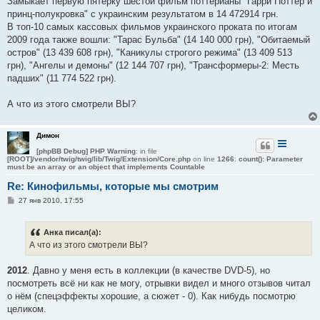
Замыкает первую пятерку шестой фильм поттерианы "Гарри Поттер и
принц-полукровка" с украинским результатом в 14 472914 грн.
В топ-10 самых кассовых фильмов украинского проката по итогам
2009 года также вошли: "Тарас Бульба" (14 140 000 грн), "Обитаемый
остров" (13 439 608 грн), "Каникулы строгого режима" (13 409 513
грн), "Ангелы и демоны" (12 144 707 грн), "Трансформеры-2: Месть
падших" (11 774 522 грн).
А что из этого смотрели ВЫ?
Димон
[phpBB Debug] PHP Warning
: in file
[ROOT]/vendor/twig/twig/lib/Twig/Extension/Core.php
on line
1266
:
count(): Parameter
must be an array or an object that implements Countable
Re: Кинофильмы, которые мы смотрим
С
27 янв 2010, 17:55
о
о
б
Анка писал(а):
щ
е
А что из этого смотрели ВЫ?
н
и
е
2012
. Давно у меня есть в коллекции (в качестве DVD-5), но
посмотреть всё ни как не могу, отрывки видел и много отзывов читал
о нём (спецэффекты хорошие, а сюжет - 0). Как нибудь посмотрю
целиком.