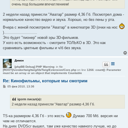
н
очень под большим впечатлением!
и
е
2 недели назад принесли "Аватар" размер 4,36 Гб. Посмотрел дома -
нормальное качество видео и звука. Хорошо, но без пены у рта.
Вчера с женой посмотрели "Аватар" в кинотеатре 3D (очки на нос
).............................
Это будет "пионер" новой эры 3D-фильмов.
У кого есть возможность - смотрите ТОЛЬКО в 3D. Это как
сравнивать цветные фильмы и ч/б без звука.
Димон
[phpBB Debug] PHP Warning
: in file
[ROOT]/vendor/twig/twig/lib/Twig/Extension/Core.php
on line
1266
:
count(): Parameter
must be an array or an object that implements Countable
Re: Кинофильмы, которые мы смотрим
С
05 фев 2010, 13:36
о
о
б
igorm писал(а):
щ
е
2 недели назад принесли "Аватар" размер 4,36 Гб.
н
и
е
TS-ка размером 4,36 Гб - это жесть
Думаю 700 Мб. версия ни
чем не отличается.
На днях DVDScr вышел, там уже качество намного лучше, но до