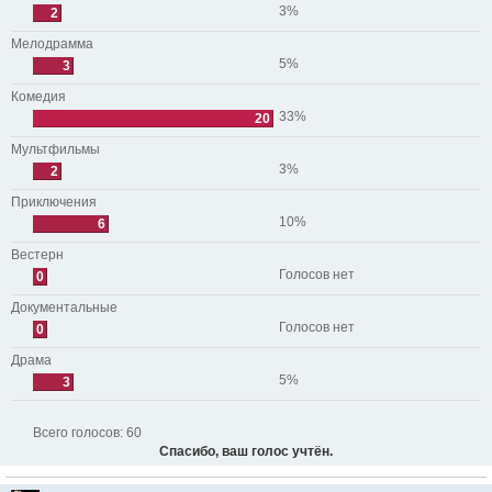
3%
2
Мелодрамма
5%
3
Комедия
33%
20
Мультфильмы
3%
2
Приключения
10%
6
Вестерн
Голосов нет
0
Документальные
Голосов нет
0
Драма
5%
3
Всего голосов:
60
Спасибо, ваш голос учтён.