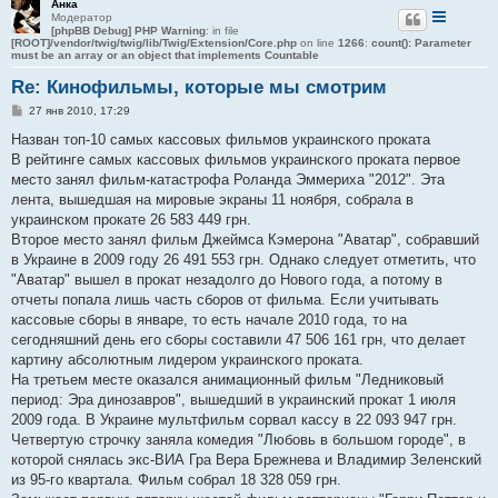
Анка
Модератор
[phpBB Debug] PHP Warning
: in file
[ROOT]/vendor/twig/twig/lib/Twig/Extension/Core.php
on line
1266
:
count(): Parameter
must be an array or an object that implements Countable
Re: Кинофильмы, которые мы смотрим
С
27 янв 2010, 17:29
о
о
Назван топ-10 самых кассовых фильмов украинского проката
б
В рейтинге самых кассовых фильмов украинского проката первое
щ
е
место занял фильм-катастрофа Роланда Эммериха "2012". Эта
н
лента, вышедшая на мировые экраны 11 ноября, собрала в
и
е
украинском прокате 26 583 449 грн.
Второе место занял фильм Джеймса Кэмерона "Аватар", собравший
в Украине в 2009 году 26 491 553 грн. Однако следует отметить, что
"Аватар" вышел в прокат незадолго до Нового года, а потому в
отчеты попала лишь часть сборов от фильма. Если учитывать
кассовые сборы в январе, то есть начале 2010 года, то на
сегодняшний день его сборы составили 47 506 161 грн, что делает
картину абсолютным лидером украинского проката.
На третьем месте оказался анимационный фильм "Ледниковый
период: Эра динозавров", вышедший в украинский прокат 1 июля
2009 года. В Украине мультфильм сорвал кассу в 22 093 947 грн.
Четвертую строчку заняла комедия "Любовь в большом городе", в
которой снялась экс-ВИА Гра Вера Брежнева и Владимир Зеленский
из 95-го квартала. Фильм собрал 18 328 059 грн.