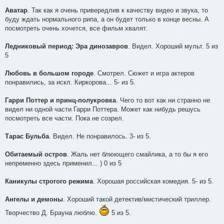
Аватар
. Так как я очень привередлив к качеству видео и звука, то
буду ждать нормального рипа, а он будет только в конце весны. А
посмотреть очень хочется, все фильм хвалят.
Ледниковый период: Эра динозавров
. Видел. Хороший мульт. 5 из
5
Любовь в большом городе
. Смотрел. Сюжет и игра актеров
понравились, за искл. Киркорова... 5- из 5.
Гарри Поттер и принц-полукровка
. Чего то вот как ни странно не
видел ни одной части Гарри Поттера. Может как нибудь решусь
посмотреть все части. Пока не созрел.
Тарас Бульба
. Видел. Не понравилось. 3- из 5.
Обитаемый остров
. Жаль нет блюющего смайлика, а то бы я его
непременно здесь применил... ) 0 из 5
Каникулы строгого режима
. Хорошая российская комедия. 5- из 5.
Ангелы и демоны
. Хороший такой детектив/мистический триллер.
Творчество Д. Брауна люблю.
5 из 5.