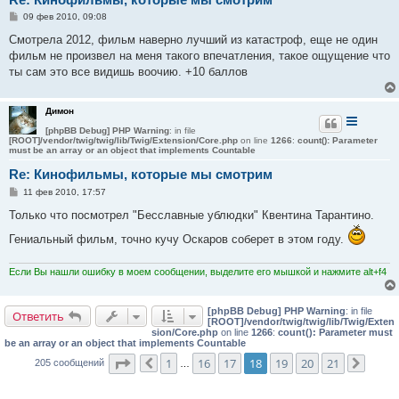
С
09 фев 2010, 09:08
о
о
Смотрела 2012, фильм наверно лучший из катастроф, еще не один
б
фильм не произвел на меня такого впечатления, такое ощущение что
щ
е
ты сам это все видишь воочию. +10 баллов
н
и
е
Димон
[phpBB Debug] PHP Warning
: in file
[ROOT]/vendor/twig/twig/lib/Twig/Extension/Core.php
on line
1266
:
count(): Parameter
must be an array or an object that implements Countable
Re: Кинофильмы, которые мы смотрим
С
11 фев 2010, 17:57
о
о
Только что посмотрел "Бесславные ублюдки" Квентина Тарантино.
б
щ
Гениальный фильм, точно кучу Оскаров соберет в этом году.
е
н
и
Если Вы нашли ошибку в моем сообщении, выделите его мышкой и нажмите alt+f4
е
[phpBB Debug] PHP Warning
: in file
Ответить
[ROOT]/vendor/twig/twig/lib/Twig/Exten
sion/Core.php
on line
1266
:
count(): Parameter must
be an array or an object that implements Countable
Страница
18
из
21
1
16
17
18
19
20
21
205 сообщений
Пред.
…
След.