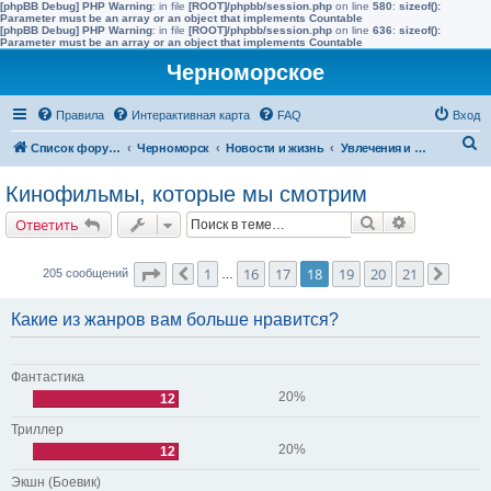
[phpBB Debug] PHP Warning
: in file
[ROOT]/phpbb/session.php
on line
580
:
sizeof():
Parameter must be an array or an object that implements Countable
[phpBB Debug] PHP Warning
: in file
[ROOT]/phpbb/session.php
on line
636
:
sizeof():
Parameter must be an array or an object that implements Countable
Черноморское
Правила
Интерактивная карта
FAQ
Вход
П
Список форумов
Черноморск
Новости и жизнь
Увлечения и интересы
о
Кинофильмы, которые мы смотрим
и
Поиск
Расширенн
Ответить
с
к
Страница
18
из
21
1
16
17
18
19
20
21
205 сообщений
Пред.
…
След.
Какие из жанров вам больше нравится?
Фантастика
20%
12
Триллер
20%
12
Экшн (Боевик)