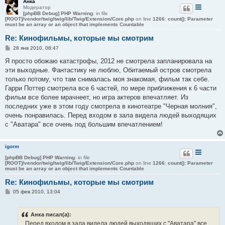
Анка
Модератор
[phpBB Debug] PHP Warning
: in file
[ROOT]/vendor/twig/twig/lib/Twig/Extension/Core.php
on line
1266
:
count(): Parameter
must be an array or an object that implements Countable
Re: Кинофильмы, которые мы смотрим
С
28 янв 2010, 08:47
о
о
Я просто обожаю катастрофы, 2012 не смотрела запланировала на
б
эти выходные. Фантастику не люблю, Обитаемый остров смотрела
щ
е
только потому, что там снималась моя знакомая, фильм так себе.
н
Гарри Поттер смотрела все 6 частей, по мере приближения к 6 части
и
е
фильм все более мрачнеет, но игра актеров впечатляет. Из
последних уже в этом году смотрела в кинотеатре "Черная молния",
очень понравилась. Перед входом в зала видела людей выходящих
с "Аватара" все очень под большим впечатлением!
igorm
[phpBB Debug] PHP Warning
: in file
[ROOT]/vendor/twig/twig/lib/Twig/Extension/Core.php
on line
1266
:
count(): Parameter
must be an array or an object that implements Countable
Re: Кинофильмы, которые мы смотрим
С
05 фев 2010, 13:04
о
о
б
Анка писал(а):
щ
е
...Перед входом в зала видела людей выходящих с "Аватара" все