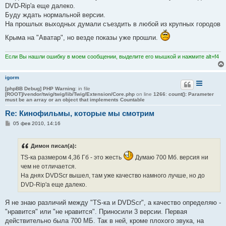
DVD-Rip'a еще далеко.
Буду ждать нормальной версии.
На прошлых выходных думали съездить в любой из крупных городов
Крыма на "Аватар", но везде показы уже прошли.
Если Вы нашли ошибку в моем сообщении, выделите его мышкой и нажмите alt+f4
igorm
[phpBB Debug] PHP Warning
: in file
[ROOT]/vendor/twig/twig/lib/Twig/Extension/Core.php
on line
1266
:
count(): Parameter
must be an array or an object that implements Countable
Re: Кинофильмы, которые мы смотрим
С
05 фев 2010, 14:16
о
о
б
Димон писал(а):
щ
е
TS-ка размером 4,36 Гб - это жесть
Думаю 700 Мб. версия ни
н
и
чем не отличается.
е
На днях DVDScr вышел, там уже качество намного лучше, но до
DVD-Rip'a еще далеко.
Я не знаю различий между "TS-ка и DVDScr", а качество определяю -
"нравится" или "не нравится". Приносили 3 версии. Первая
действительно была 700 МБ. Так в ней, кроме плохого звука, на