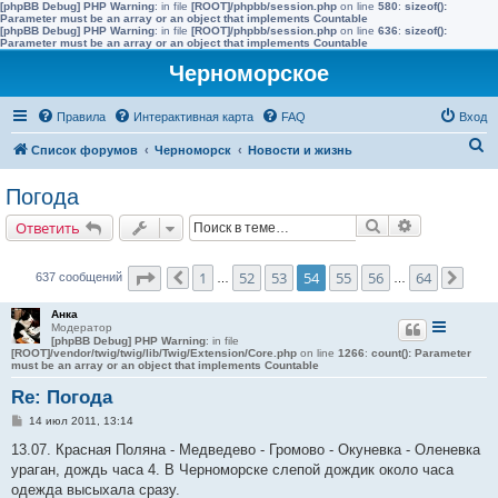
[phpBB Debug] PHP Warning
: in file
[ROOT]/phpbb/session.php
on line
580
:
sizeof():
Parameter must be an array or an object that implements Countable
[phpBB Debug] PHP Warning
: in file
[ROOT]/phpbb/session.php
on line
636
:
sizeof():
Parameter must be an array or an object that implements Countable
Черноморское
Правила
Интерактивная карта
FAQ
Вход
П
Список форумов
Черноморск
Новости и жизнь
о
Погода
и
Поиск
Расширенн
Ответить
с
к
Страница
54
из
64
1
52
53
54
55
56
64
637 сообщений
Пред.
…
…
След
Анка
Модератор
[phpBB Debug] PHP Warning
: in file
[ROOT]/vendor/twig/twig/lib/Twig/Extension/Core.php
on line
1266
:
count(): Parameter
must be an array or an object that implements Countable
Re: Погода
С
14 июл 2011, 13:14
о
о
13.07. Красная Поляна - Медведево - Громово - Окуневка - Оленевка
б
ураган, дождь часа 4. В Черноморске слепой дождик около часа
щ
е
одежда высыхала сразу.