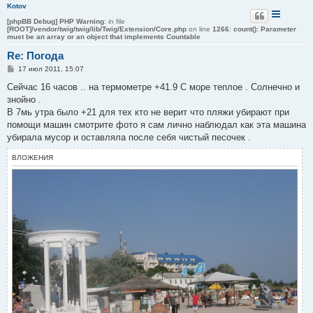
Kotov
[phpBB Debug] PHP Warning
: in file
[ROOT]/vendor/twig/twig/lib/Twig/Extension/Core.php
on line
1266
:
count(): Parameter
must be an array or an object that implements Countable
Re: Погода
С
17 июл 2011, 15:07
о
о
Сейчас 16 часов .. на термометре +41.9 С море теплое . Солнечно и
б
знойно .
щ
е
В 7мь утра было +21 для тех кто не верит что пляжи убирают при
н
помощи машин смотрите фото я сам лично наблюдал как эта машина
и
е
убирала мусор и оставляла после себя чистый песочек .
ВЛОЖЕНИЯ