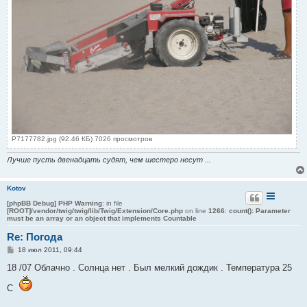
P7177782.jpg (92.46 КБ) 7026 просмотров
Лучше пусть двенадцать судят, чем шестеро несут ...
Kotov
[phpBB Debug] PHP Warning
: in file
[ROOT]/vendor/twig/twig/lib/Twig/Extension/Core.php
on line
1266
:
count(): Parameter
must be an array or an object that implements Countable
Re: Погода
С
18 июл 2011, 09:44
о
о
18 /07 Облачно . Солнца нет . Был мелкий дождик . Температура 25
б
щ
С
е
н
и