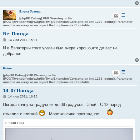
н
и
е
Елена Ускова
[phpBB Debug] PHP Warning
: in file
[ROOT]/vendor/twig/twig/lib/Twig/Extension/Core.php
on line
1266
:
count(): Parameter
must be an array or an object that implements Countable
Re: Погода
С
14 июл 2011, 15:01
о
о
И в Евпатории тоже ураган был вчера,хорошо,что до вас не
б
добрался.
щ
е
н
и
Kotov
е
[phpBB Debug] PHP Warning
: in file
[ROOT]/vendor/twig/twig/lib/Twig/Extension/Core.php
on line
1266
:
count(): Parameter
must be an array or an object that implements Countable
14 .07 Погода
С
14 июл 2011, 16:19
о
о
Погода качнула градусник до 38 градусов . Зной . С 12 народ
б
щ
отчалил с пляжей
. Море конечно прохладное ...
е
н
и
ВЛОЖЕНИЯ
е