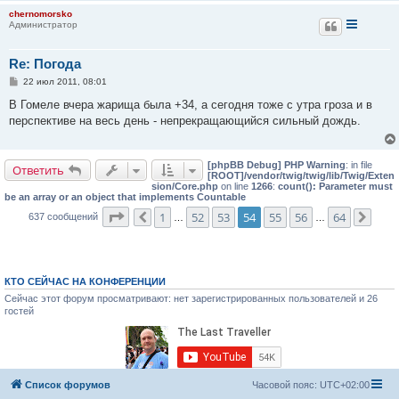
е
chernomorsko
Администратор
Re: Погода
С
22 июл 2011, 08:01
о
о
В Гомеле вчера жарища была +34, а сегодня тоже с утра гроза и в
б
перспективе на весь день - непрекращающийся сильный дождь.
щ
е
н
и
[phpBB Debug] PHP Warning
: in file
е
Ответить
[ROOT]/vendor/twig/twig/lib/Twig/Exten
sion/Core.php
on line
1266
:
count(): Parameter must
be an array or an object that implements Countable
Страница
54
из
64
1
52
53
54
55
56
64
637 сообщений
Пред.
…
…
След
КТО СЕЙЧАС НА КОНФЕРЕНЦИИ
Сейчас этот форум просматривают: нет зарегистрированных пользователей и 26
гостей
Список форумов
Часовой пояс:
UTC+02:00