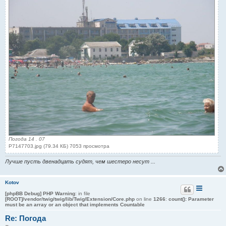
Погода 14 . 07
P7147703.jpg (79.34 КБ) 7053 просмотра
Лучше пусть двенадцать судят, чем шестеро несут ...
Kotov
[phpBB Debug] PHP Warning
: in file
[ROOT]/vendor/twig/twig/lib/Twig/Extension/Core.php
on line
1266
:
count(): Parameter
must be an array or an object that implements Countable
Re: Погода