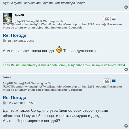
Лучше пусть двенадцать судят, чем шестеро несут ...
е
Димон
[phpBB Debug] PHP Warning
: in file
[ROOT]/vendor/twig/twig/lib/Twig/Extension/Core.php
on line
1266
:
count(): Parameter
must be an array or an object that implements Countable
Re: Погода
С
18 июл 2011, 09:48
о
о
А мне нравится такая погода.
Только душновато...
б
щ
е
н
и
Если Вы нашли ошибку в моем сообщении, выделите его мышкой и нажмите alt+f4
е
Толик
[phpBB Debug] PHP Warning
: in file
[ROOT]/vendor/twig/twig/lib/Twig/Extension/Core.php
on line
1266
:
count(): Parameter
must be an array or an object that implements Countable
Re: Погода
С
22 июл 2011, 07:59
о
о
Да что ж такое. Сегодня с утра Киев со всех сторон тучами
б
обложило. Пару дней солнце, и опять пасмурно и дождь.
щ
е
А что в Черноморске с погодой?
н
и