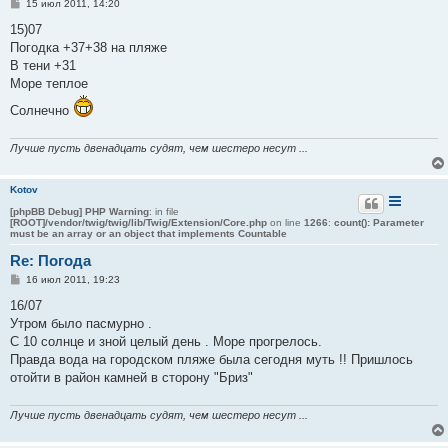
С
15 июл 2011, 14:20
о
о
15)07
б
Погодка +37+38 на пляже
щ
е
В тени +31
н
Море теплое
и
е
Солнечно
Лучше пусть двенадцать судят, чем шестеро несут ...
Kotov
[phpBB Debug] PHP Warning
: in file
[ROOT]/vendor/twig/twig/lib/Twig/Extension/Core.php
on line
1266
:
count(): Parameter
must be an array or an object that implements Countable
Re: Погода
С
16 июл 2011, 19:23
о
о
16/07
б
Утром было пасмурно .
щ
е
С 10 солнце и зной целый день . Море прогрелось.
н
Правда вода на городском пляже была сегодня муть !! Пришлось
и
е
отойти в район камней в сторону "Бриз"
Лучше пусть двенадцать судят, чем шестеро несут ...