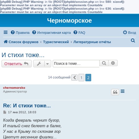
[phpBB Debug] PHP Warning
: in file
[ROOT]/phpbb/session.php
on line
580
:
sizeof():
Parameter must be an array or an object that implements Countable
[phpBB Debug] PHP Warning
: in file
[ROOT]/phpbb/session.php
on line
636
:
sizeof():
Parameter must be an array or an object that implements Countable
Черноморское
Правила
Интерактивная карта
FAQ
Вход
П
Список форумов
Туристический
Литературные отчёты
о
И стихи тоже...
и
Поиск
Расширенн
Ответить
с
к
1
2
14 сообщений
Пред.
chernomorsko
Администратор
Re: И стихи тоже...
С
17 янв 2012, 18:03
о
о
Когда февраль чернит бугор,
б
И талый снег белеет в балке,
щ
е
У нас в Крыму по склонам гор
н
Цветут весенние фиалки...
и