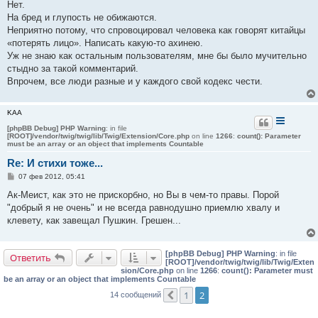
Нет.
На бред и глупость не обижаются.
Неприятно потому, что спровоцировал человека как говорят китайцы
«потерять лицо». Написать какую-то ахинею.
Уж не знаю как остальным пользователям, мне бы было мучительно
стыдно за такой комментарий.
Впрочем, все люди разные и у каждого свой кодекс чести.
KAA
[phpBB Debug] PHP Warning
: in file
[ROOT]/vendor/twig/twig/lib/Twig/Extension/Core.php
on line
1266
:
count(): Parameter
must be an array or an object that implements Countable
Re: И стихи тоже...
С
07 фев 2012, 05:41
о
о
Aк-Меист, как это не прискорбно, но Вы в чем-то правы. Порой
б
"добрый я не очень" и не всегда равнодушно приемлю хвалу и
щ
е
клевету, как завещал Пушкин. Грешен...
н
и
е
[phpBB Debug] PHP Warning
: in file
Ответить
[ROOT]/vendor/twig/twig/lib/Twig/Exten
sion/Core.php
on line
1266
:
count(): Parameter must
be an array or an object that implements Countable
1
2
14 сообщений
Пред.