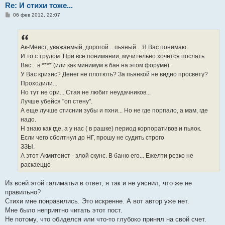
Re: И стихи тоже...
С
06 фев 2012, 22:07
о
о
б
щ
е
Aк-Меист, уважаемый, дорогой... пьяный... Я Вас понимаю.
н
И то с трудом. При всё понимании, мучительно хочется послать
и
е
Вас... в **** (или как минимум в бан на этом форуме).
У Вас кризис? Денег не плотють? За пьянкой не видно просвету?
Проходили...
Но тут не ори... Стая не любит неудачников...
Лучше убейся "оп стену".
А еще лучше стиснии зубы и пхни... Но не где порпало, а мам, где
надо.
Н знаю как где, а у нас ( в рашке) период корпоративов и пьяок.
Если чего сболтнул до НГ, прошу не судить строго
ЗЗЫ.
А этот Акмитеист - злой скунс. В баню его... Ежелти резко не
раскаеццо
Из всей этой галиматьи в ответ, я так и не уяснил, что же не
правильно?
Стихи мне понравились. Это искренне. А вот автор уже нет.
Мне было неприятно читать этот пост.
Не потому, что обиделся или что-то глубоко принял на свой счет.