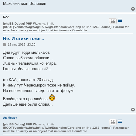
е
Максимилиан Волошин
KAA
[phpBB Debug] PHP Warning
: in file
[ROOT]/vendor/twig/twig/lib/Twig/Extension/Core.php
on line
1266
:
count(): Parameter
must be an array or an object that implements Countable
Re: И стихи тоже...
С
17 янв 2012, 23:26
о
о
Дни идут, года мелькают,
б
Снова выбросил обноски...
щ
е
Жизнь - тельняшка кочегара.
н
Где вы, белые полоски?...
и
е
(с) КАА, тоже лет 20 назад.
К чему тут Черноморск тоже не пойму.
Но вспомнилось глядя на этот форум.
Вообще это про любовь
Дальше еще были слова...
Aк-Меист
[phpBB Debug] PHP Warning
: in file
[ROOT]/vendor/twig/twig/lib/Twig/Extension/Core.php
on line
1266
:
count(): Parameter
must be an array or an object that implements Countable