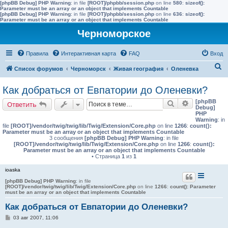
[phpBB Debug] PHP Warning
: in file
[ROOT]/phpbb/session.php
on line
580
:
sizeof():
Parameter must be an array or an object that implements Countable
[phpBB Debug] PHP Warning
: in file
[ROOT]/phpbb/session.php
on line
636
:
sizeof():
Parameter must be an array or an object that implements Countable
Черноморское
Правила
Интерактивная карта
FAQ
Вход
П
Список форумов
Черноморск
Живая география
Оленевка
о
Как добраться от Евпатории до Оленевки?
и
[phpBB
Поиск
Расширенн
Ответить
с
Debug]
PHP
к
Warning
: in
file
[ROOT]/vendor/twig/twig/lib/Twig/Extension/Core.php
on line
1266
:
count():
Parameter must be an array or an object that implements Countable
3 сообщения
[phpBB Debug] PHP Warning
: in file
[ROOT]/vendor/twig/twig/lib/Twig/Extension/Core.php
on line
1266
:
count():
Parameter must be an array or an object that implements Countable
• Страница
1
из
1
ioaska
[phpBB Debug] PHP Warning
: in file
[ROOT]/vendor/twig/twig/lib/Twig/Extension/Core.php
on line
1266
:
count(): Parameter
must be an array or an object that implements Countable
Как добраться от Евпатории до Оленевки?
С
03 авг 2007, 11:06
о