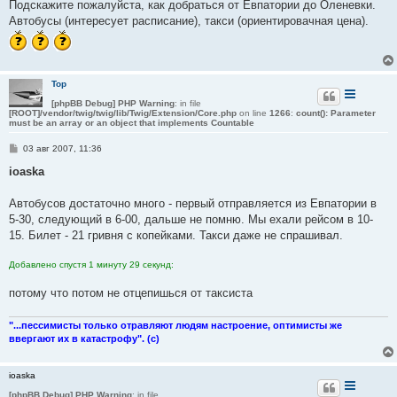
о
Подскажите пожалуйста, как добраться от Евпатории до Оленевки.
б
Автобусы (интересует расписание), такси (ориентировачная цена).
щ
е
н
и
е
Тор
[phpBB Debug] PHP Warning
: in file
[ROOT]/vendor/twig/twig/lib/Twig/Extension/Core.php
on line
1266
:
count(): Parameter
must be an array or an object that implements Countable
С
03 авг 2007, 11:36
о
о
ioaska
б
щ
е
Автобусов достаточно много - первый отправляется из Евпатории в
н
5-30, следующий в 6-00, дальше не помню. Мы ехали рейсом в 10-
и
е
15. Билет - 21 гривня с копейками. Такси даже не спрашивал.
Добавлено спустя 1 минуту 29 секунд:
потому что потом не отцепишься от таксиста
"...пессимисты только отравляют людям настроение, оптимисты же
ввергают их в катастрофу". (с)
ioaska
[phpBB Debug] PHP Warning
: in file