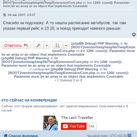
[ROOT]/vendor/twig/twig/lib/Twig/Extension/Core.php
on line
1266
:
count(): Parameter
must be an array or an object that implements Countable
С
03 авг 2007, 13:07
о
о
Спасибо за подсказку. А то нашла расписание автобусов, так там
б
указан первый рейс в 13.10, а поезд приходит намного раньше.
щ
е
н
и
[phpBB Debug] PHP Warning
: in file
е
Ответить
[ROOT]/vendor/twig/twig/lib/Twig/Exten
sion/Core.php
on line
1266
:
count(): Parameter must
be an array or an object that implements Countable
[phpBB Debug] PHP Warning
: in file
[ROOT]/vendor/twig/twig/lib/Twig/Extension/Core.php
on line
1266
:
count():
Parameter must be an array or an object that implements Countable
3 сообщения
[phpBB Debug] PHP Warning
: in file
[ROOT]/vendor/twig/twig/lib/Twig/Extension/Core.php
on line
1266
:
count():
Parameter must be an array or an object that implements Countable
• Страница
1
из
1
КТО СЕЙЧАС НА КОНФЕРЕНЦИИ
Сейчас этот форум просматривают: нет зарегистрированных пользователей и 8
гостей
Список форумов
Часовой пояс:
UTC+02:00