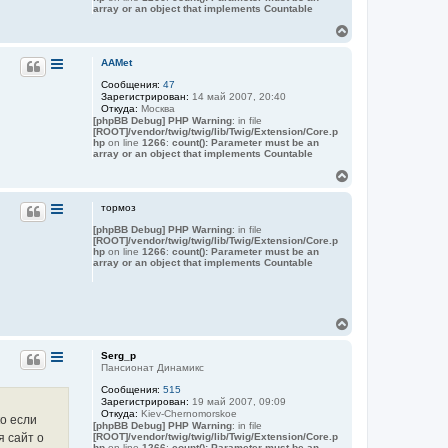
array or an object that implements Countable
В
е
р
AAMet
н
Сообщения:
47
у
Зарегистрирован:
14 май 2007, 20:40
т
Откуда:
Москва
ь
[phpBB Debug] PHP Warning
: in file
с
[ROOT]/vendor/twig/twig/lib/Twig/Extension/Core.p
я
hp
on line
1266
:
count(): Parameter must be an
array or an object that implements Countable
к
н
В
а
е
ч
р
тормоз
а
н
л
[phpBB Debug] PHP Warning
: in file
у
у
[ROOT]/vendor/twig/twig/lib/Twig/Extension/Core.p
т
hp
on line
1266
:
count(): Parameter must be an
ь
array or an object that implements Countable
с
я
к
н
В
а
е
ч
р
а
Serg_p
н
Пансионат Динамикс
л
у
у
Сообщения:
515
т
Зарегистрирован:
19 май 2007, 09:09
ь
Откуда:
Kiev-Chernomorskoe
ко если
с
[phpBB Debug] PHP Warning
: in file
я
я сайт о
[ROOT]/vendor/twig/twig/lib/Twig/Extension/Core.p
hp
on line
1266
:
count(): Parameter must be an