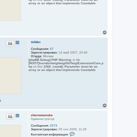
к
array or an object that implements Countable
н
а
ч
а
л
у
В
е
р
AAMet
н
Сообщения:
47
у
Зарегистрирован:
14 май 2007, 20:40
т
Откуда:
Москва
ь
[phpBB Debug] PHP Warning
: in file
с
[ROOT]/vendor/twig/twig/lib/Twig/Extension/Core.p
я
hp
on line
1266
:
count(): Parameter must be an
array or an object that implements Countable
к
н
а
ч
а
л
у
.
В
е
р
chernomorsko
н
Администратор
у
Сообщения:
2573
т
Зарегистрирован:
05 сен 2006, 11:29
ь
К
Контактная информация:
с
о