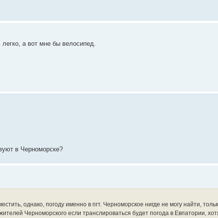
егко, а вот мне бы велосипед.
твуют в Черноморске?
местить, однако, погоду именно в пгт. Черноморское нигде не могу найти, толь
жителей Черноморского если транслироваться будет погода в Евпатории, хот