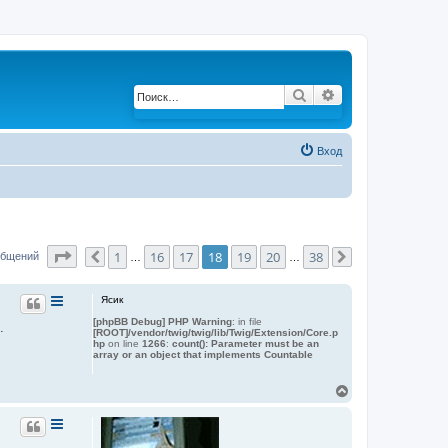
Поиск
Расширенный по
Вход
Страница
18
из
38
1
16
17
18
19
20
38
общений
Пред.
…
…
След.
Ясик
[phpBB Debug] PHP Warning
: in file
.
[ROOT]/vendor/twig/twig/lib/Twig/Extension/Core.p
hp
on line
1266
:
count(): Parameter must be an
array or an object that implements Countable
В
е
р
н
у