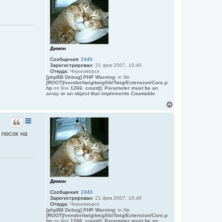
т
ь
с
я
к
н
а
Димон
ч
Сообщения:
2440
а
Зарегистрирован:
21 фев 2007, 10:40
л
Откуда:
Черноморск
у
[phpBB Debug] PHP Warning
: in file
[ROOT]/vendor/twig/twig/lib/Twig/Extension/Core.p
hp
on line
1266
:
count(): Parameter must be an
array or an object that implements Countable
В
е
р
н
у
 песок на
т
ь
с
я
к
н
а
Димон
ч
Сообщения:
2440
а
Зарегистрирован:
21 фев 2007, 10:40
л
Откуда:
Черноморск
у
[phpBB Debug] PHP Warning
: in file
[ROOT]/vendor/twig/twig/lib/Twig/Extension/Core.p
hp
on line
1266
:
count(): Parameter must be an