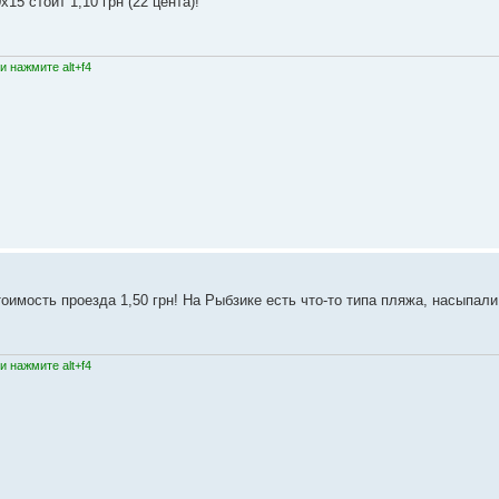
5 стоит 1,10 грн (22 цента)!
 нажмите alt+f4
имость проезда 1,50 грн! На Рыбзике есть что-то типа пляжа, насыпали
 нажмите alt+f4