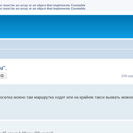
ter must be an array or an object that implements Countable
ter must be an array or an object that implements Countable
м".
оиск
Расширенный поиск
379 со
поселка можно там маршрутка ходит или на крайняк такси вызвать можно