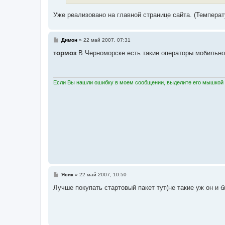
н
и
е
Уже реализовано на главной странице сайта. (Температ
С
Димон
»
22 май 2007, 07:31
о
о
тормоз
В Черноморске есть такие операторы мобильной
б
щ
е
н
и
Если Вы нашли ошибку в моем сообщении, выделите его мышкой и
е
С
Ясик
»
22 май 2007, 10:50
о
о
Лучше покупать стартовый пакет тут(не такие уж он и б
б
щ
е
н
и
е