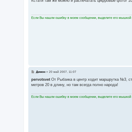
Кстати там же можно и распечатать цифровые фото! 10х1
б
щ
е
н
и
Если Вы нашли ошибку в моем сообщении, выделите его мышкой и
е
С
Димон
»
20 май 2007, 11:07
о
о
pervotsvet
От Рыбзика в центр ходит маршрутка №3, сто
б
метров 20 в длину, но там всегда полно народа!
щ
е
н
и
Если Вы нашли ошибку в моем сообщении, выделите его мышкой и
е