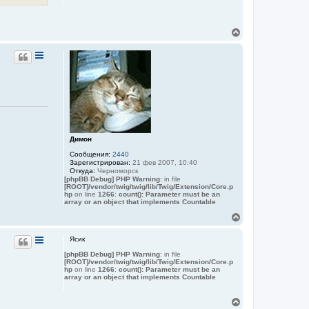
я
н
к
т
а
н
В
к
а
т
е
ч
н
р
а
а
н
л
я
у
у
и
т
н
ь
ф
о
с
р
я
м
к
а
н
ц
а
Димон
и
ч
я
Сообщения:
2440
п
а
Зарегистрирован:
21 фев 2007, 10:40
о
л
Откуда:
Черноморск
л
у
[phpBB Debug] PHP Warning
: in file
ь
[ROOT]/vendor/twig/twig/lib/Twig/Extension/Core.p
з
hp
on line
1266
:
count(): Parameter must be an
о
array or an object that implements Countable
в
а
В
т
е
е
р
л
Ясик
н
я
[phpBB Debug] PHP Warning
: in file
у
c
[ROOT]/vendor/twig/twig/lib/Twig/Extension/Core.p
h
т
hp
on line
1266
:
count(): Parameter must be an
e
ь
array or an object that implements Countable
r
с
n
я
o
В
к
m