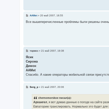
С
AAMet
»
20 май 2007, 18:55
о
о
Все вышеперечисленные проблемы были решены очень л
б
щ
е
н
и
е
С
тормоз
»
21 май 2007, 19:38
о
о
Ясик
б
Сирожа
щ
е
Димон
н
AAMet
и
е
Спасибо. А какие операторы мобильной связи присутс
С
Serg_p
»
21 май 2007, 20:06
о
о
б
chernomorskoe писал(а):
щ
е
Архангел
, я вот думаю данные о погоде на сайте раз
н
Евпаторию транслировать. Нормально это будет для 
и