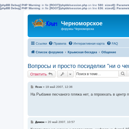
[phpBB Debug] PHP Warning
: in file
[ROOT]/phpbb/session.php
on line
580
:
sizeof(): Parame
[phpBB Debug] PHP Warning
: in file
[ROOT]/phpbb/session.php
on line
636
:
sizeof(): Parame
Черноморское
форумы Черноморска
Ссылки
Правила
Интерактивная карта
FAQ
Список форумов
Крымская беседка
Общение
Вопросы и просто посиделки "ни о че
П
Ответить
С
Ясик
»
19 май 2007, 12:36
о
о
На Рыбзике песчаного пляжа нет, а ппроехать в центр 
б
щ
е
н
и
е
С
Димон
»
20 май 2007, 10:57
о
о