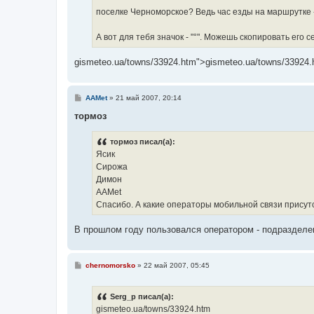
е
поселке Черноморское? Ведь час езды на маршрутке 
А вот для тебя значок - "°". Можешь скопировать его с
gismeteo.ua/towns/33924.htm">gismeteo.ua/towns/33924.
С
AAMet
»
21 май 2007, 20:14
о
о
тормоз
б
щ
е
тормоз писал(а):
н
Ясик
и
е
Сирожа
Димон
AAMet
Спасибо. А какие операторы мобильной связи присут
В прошлом году пользовался оператором - подразделе
С
chernomorsko
»
22 май 2007, 05:45
о
о
б
Serg_p писал(а):
щ
е
gismeteo.ua/towns/33924.htm