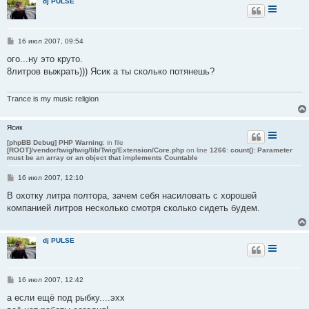
dj PULSE
е
С
16 июл 2007, 09:54
о
о
ого...ну это круто.
б
8литров выжрать))) Ясик а ты сколько потянешь?
щ
е
н
и
Trance is my music religion
е
Ясик
[phpBB Debug] PHP Warning
: in file
[ROOT]/vendor/twig/twig/lib/Twig/Extension/Core.php
on line
1266
:
count(): Parameter
must be an array or an object that implements Countable
С
16 июл 2007, 12:10
о
о
В охотку литра полтора, зачем себя насиловать с хорошей
б
компанией литров несколько смотря сколько сидеть будем.
щ
е
н
и
dj PULSE
е
С
16 июл 2007, 12:42
о
о
а если ещё под рыбку....эхх
б