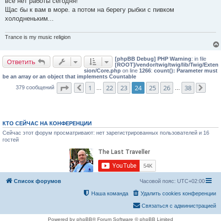
всё нет работы сегодня!
щ
е
Щас бы к вам в море. а потом на берегу рыбки с пивком
н
холодненьким...
и
е
Trance is my music religion
[phpBB Debug] PHP Warning
: in file
Ответить
[ROOT]/vendor/twig/twig/lib/Twig/Exten
sion/Core.php
on line
1266
:
count(): Parameter must
be an array or an object that implements Countable
Страница
24
из
38
1
22
23
24
25
26
38
379 сообщений
Пред.
…
…
След
КТО СЕЙЧАС НА КОНФЕРЕНЦИИ
Сейчас этот форум просматривают: нет зарегистрированных пользователей и 16
гостей
Список форумов
Часовой пояс:
UTC+02:00
Наша команда
Удалить cookies конференции
Связаться с администрацией
Powered by phpBB® Forum Software © phpBB Limited