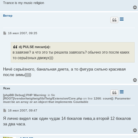
и
Trance is my music religion
е
Ветер
С
16 июл 2007, 09:35
о
о
б
dj PULSE писал(а):
щ
е
в завязке? а что это ты решила завязать? обычно это после каких
н
то серьёзных движух)))
и
е
Ничё серьёзного, банальная диета, а то фигура сильно красивая
после зимы)))))
Ясик
[phpBB Debug] PHP Warning
: in file
[ROOT]/vendor/twig/twig/lib/Twig/Extension/Core.php
on line
1266
:
count(): Parameter
must be an array or an object that implements Countable
С
16 июл 2007, 09:47
о
о
Я лично видел как один чудак 14 бокалов пива,а второй 12 бокалов
б
за два часа.
щ
е
н
и