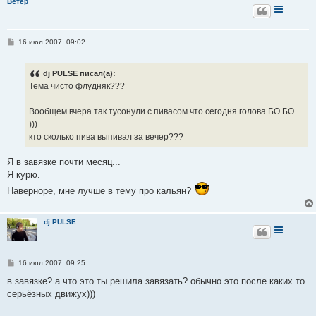
Ветер
С
16 июл 2007, 09:02
о
о
б
dj PULSE писал(а):
щ
е
Тема чисто флудняк???
н
и
е
Вообщем вчера так тусонули с пивасом что сегодня голова БО БО
)))
кто сколько пива выпивал за вечер???
Я в завязке почти месяц...
Я курю.
Наверноре, мне лучше в тему про кальян?
dj PULSE
С
16 июл 2007, 09:25
о
о
в завязке? а что это ты решила завязать? обычно это после каких то
б
серьёзных движух)))
щ
е
н