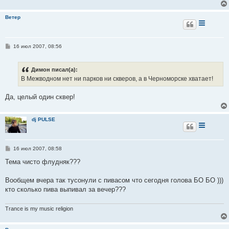
е
Ветер
С
16 июл 2007, 08:56
о
о
б
Димон писал(а):
щ
е
В Межводном нет ни парков ни скверов, а в Черноморске хватает!
н
и
е
Да, целый один сквер!
dj PULSE
С
16 июл 2007, 08:58
о
о
Тема чисто флудняк???
б
щ
е
Вообщем вчера так тусонули с пивасом что сегодня голова БО БО )))
н
кто сколько пива выпивал за вечер???
и
е
Trance is my music religion