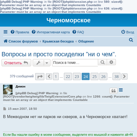
[phpBB Debug] PHP Warning
: in file
[ROOT]/phpbb/session.php
on line
580
:
sizeof():
Parameter must be an array or an object that implements Countable
[phpBB Debug] PHP Warning
: in file
[ROOT]/phpbb/session.php
on line
636
:
sizeof():
Parameter must be an array or an object that implements Countable
Черноморское
Правила
Интерактивная карта
FAQ
Вход
П
Список форумов
Крымская беседка
Общение
о
Вопросы и просто посиделки "ни о чем".
и
Поиск
Расширенн
Ответить
с
к
Страница
24
из
38
1
22
23
24
25
26
38
379 сообщений
Пред.
…
…
След
Димон
[phpBB Debug] PHP Warning
: in file
[ROOT]/vendor/twig/twig/lib/Twig/Extension/Core.php
on line
1266
:
count(): Parameter
must be an array or an object that implements Countable
С
15 июл 2007, 18:50
о
о
В Межводном нет ни парков ни скверов, а в Черноморске хватает!
б
щ
е
н
и
Если Вы нашли ошибку в моем сообщении, выделите его мышкой и нажмите alt+f4