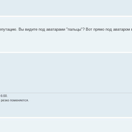
репутацию. Вы видите под аватарами "пальцы"? Вот прямо под аватаром
6:00.
ё резко поменяется.