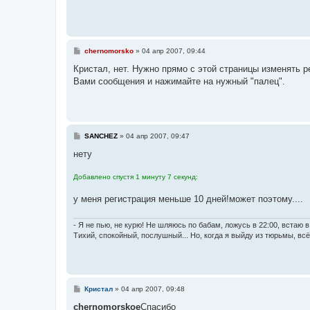
С
chernomorsko
»
04 апр 2007, 09:44
о
о
Кристал, нет. Нужно прямо с этой страницы изменять 
б
Вами сообщения и нажимайте на нужный "палец".
щ
е
н
и
е
С
SANCHEZ
»
04 апр 2007, 09:47
о
о
нету
б
щ
Добавлено спустя 1 минуту 7 секунд:
е
н
и
у меня регистрация меньше 10 дней!может поэтому....
е
- Я не пью, не курю! Не шляюсь по бабам, ложусь в 22:00, встаю в 
Тихий, спокойный, послушный... Но, когда я выйду из тюрьмы, вс
С
Кристал
»
04 апр 2007, 09:48
о
о
chernomorskoe
Спасибо