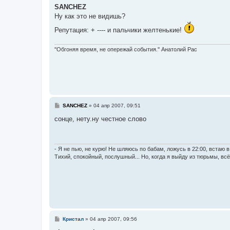
б
SANCHEZ
щ
е
Ну как это не видишь?
н
и
Репутация: + ---- и пальчики желтенькие!
е
''Обгоняя время, не опережай события.'' Анатолий Рас
С
SANCHEZ
»
04 апр 2007, 09:51
о
о
сонце, нету.ну честное слово
б
щ
е
н
и
- Я не пью, не курю! Не шляюсь по бабам, ложусь в 22:00, встаю в 
е
Тихий, спокойный, послушный... Но, когда я выйду из тюрьмы, вс
С
Кристал
»
04 апр 2007, 09:56
о