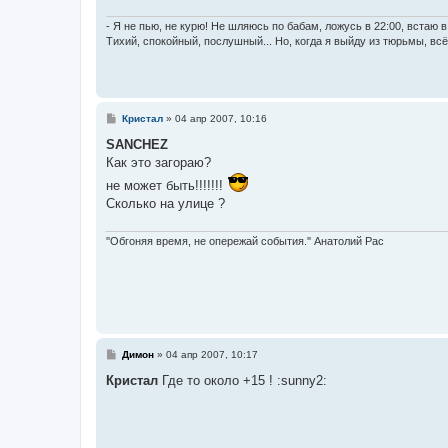
- Я не пью, не курю! Не шляюсь по бабам, ложусь в 22:00, встаю в 
Тихий, спокойный, послушный... Но, когда я выйду из тюрьмы, вс
С
Кристал
»
04 апр 2007, 10:16
о
о
SANCHEZ
б
Как это загораю?
щ
е
не может быть!!!!!!!
н
Сколько на улице ?
и
е
''Обгоняя время, не опережай события.'' Анатолий Рас
С
Димон
»
04 апр 2007, 10:17
о
о
Кристал
Где то около +15 ! :sunny2:
б
щ
е
н
и