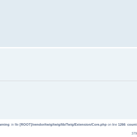
rning
: in file
[ROOT]/vendor/twig/twig/lib/Twig/Extension/Core.php
on line
1266
:
count
37