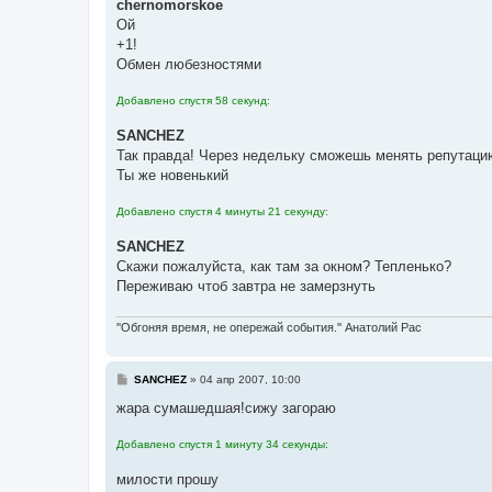
о
chernomorskoe
б
Ой
щ
е
+1!
н
Обмен любезностями
и
е
Добавлено спустя 58 секунд:
SANCHEZ
Так правда! Через недельку сможешь менять репутаци
Ты же новенький
Добавлено спустя 4 минуты 21 секунду:
SANCHEZ
Скажи пожалуйста, как там за окном? Тепленько?
Переживаю чтоб завтра не замерзнуть
''Обгоняя время, не опережай события.'' Анатолий Рас
С
SANCHEZ
»
04 апр 2007, 10:00
о
о
жара сумашедшая!сижу загораю
б
щ
Добавлено спустя 1 минуту 34 секунды:
е
н
и
милости прошу
е