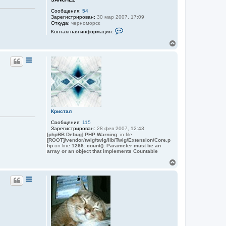
н
а
Сообщения:
54
ч
Зарегистрирован:
30 мар 2007, 17:09
а
Откуда:
черноморск
К
л
Контактная информация:
о
у
н
В
т
е
а
р
к
н
т
у
н
а
т
я
ь
и
с
н
я
ф
к
о
Кристал
н
р
м
а
Сообщения:
115
а
ч
Зарегистрирован:
28 фев 2007, 12:43
ц
а
[phpBB Debug] PHP Warning
: in file
и
[ROOT]/vendor/twig/twig/lib/Twig/Extension/Core.p
л
я
hp
on line
1266
:
count(): Parameter must be an
у
п
array or an object that implements Countable
о
В
л
ь
е
з
р
о
н
в
у
а
т
т
ь
е
л
с
я
я
S
к