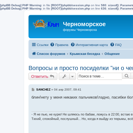
[phpBB Debug] PHP Warning
: in file
[ROOT]/phpbb/session.php
on line
580
:
sizeof(): Parame
[phpBB Debug] PHP Warning
: in file
[ROOT]/phpbb/session.php
on line
636
:
sizeof(): Parame
Черноморское
форумы Черноморска
Ссылки
Правила
Интерактивная карта
FAQ
Список форумов
Крымская беседка
Общение
Вопросы и просто посиделки "ни о че
П
Ответить
С
SANCHEZ
»
04 апр 2007, 09:41
о
о
блин!нету у меня никаких пальчиков!ладно, пасибки б
б
щ
е
н
и
- Я не пью, не курю! Не шляюсь по бабам, ложусь в 22:00, встаю в 
е
Тихий, спокойный, послушный... Но, когда я выйду из тюрьмы, вс