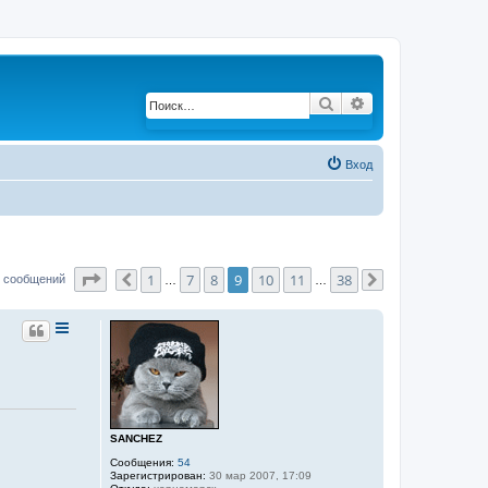
Поиск
Расширенный по
Вход
Страница
9
из
38
1
7
8
9
10
11
38
9 сообщений
Пред.
…
…
След.
SANCHEZ
Сообщения:
54
Зарегистрирован:
30 мар 2007, 17:09