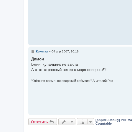
е
С
Кристал
»
04 апр 2007, 10:19
о
о
Димон
б
Блин, купальник не взяла
щ
е
А этот страшный ветер с моря северный?
н
и
е
''Обгоняя время, не опережай события.'' Анатолий Рас
[phpBB Debug] PHP Wa
Ответить
Countable