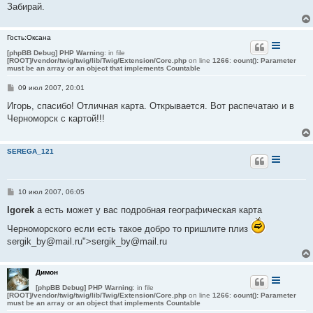
Забирай.
Гость:Оксана
[phpBB Debug] PHP Warning
: in file
[ROOT]/vendor/twig/twig/lib/Twig/Extension/Core.php
on line
1266
:
count(): Parameter
must be an array or an object that implements Countable
С
09 июл 2007, 20:01
о
о
Игорь, спасибо! Отличная карта. Открывается. Вот распечатаю и в
б
Черноморск с картой!!!
щ
е
н
и
SEREGA_121
е
С
10 июл 2007, 06:05
о
о
Igorek
а есть может у вас подробная географическая карта
б
щ
Черноморского если есть такое добро то пришлите плиз
е
sergik_by@mail.ru">sergik_by@mail.ru
н
и
е
Димон
[phpBB Debug] PHP Warning
: in file
[ROOT]/vendor/twig/twig/lib/Twig/Extension/Core.php
on line
1266
:
count(): Parameter
must be an array or an object that implements Countable