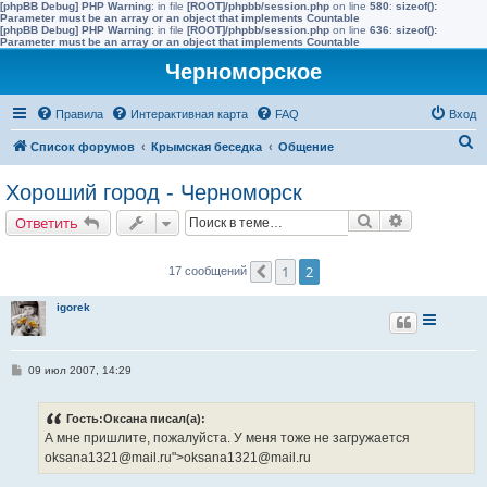
[phpBB Debug] PHP Warning
: in file
[ROOT]/phpbb/session.php
on line
580
:
sizeof():
Parameter must be an array or an object that implements Countable
[phpBB Debug] PHP Warning
: in file
[ROOT]/phpbb/session.php
on line
636
:
sizeof():
Parameter must be an array or an object that implements Countable
Черноморское
Правила
Интерактивная карта
FAQ
Вход
П
Список форумов
Крымская беседка
Общение
о
Хороший город - Черноморск
и
Поиск
Расширенн
Ответить
с
к
1
2
17 сообщений
Пред.
igorek
С
09 июл 2007, 14:29
о
о
б
Гость:Оксана писал(а):
щ
е
А мне пришлите, пожалуйста. У меня тоже не загружается
н
oksana1321@mail.ru">oksana1321@mail.ru
и
е