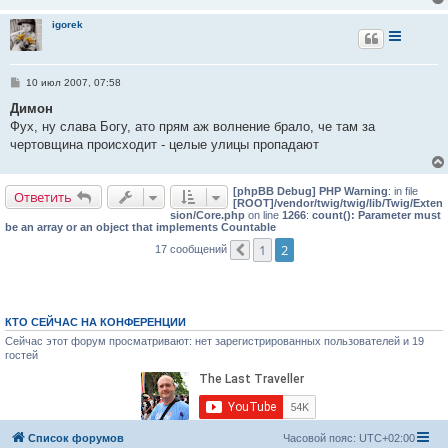
igorek
С
10 июл 2007, 07:58
о
о
Димон
б
Фух, ну слава Богу, ато прям аж волнение брало, че там за
щ
е
чертовщина происходит - целые улицы пропадают
н
и
е
[phpBB Debug] PHP Warning
: in file
Ответить
[ROOT]/vendor/twig/twig/lib/Twig/Exten
sion/Core.php
on line
1266
:
count(): Parameter must
be an array or an object that implements Countable
1
2
17 сообщений
Пред.
КТО СЕЙЧАС НА КОНФЕРЕНЦИИ
Сейчас этот форум просматривают: нет зарегистрированных пользователей и 19
гостей
Список форумов
Часовой пояс:
UTC+02:00