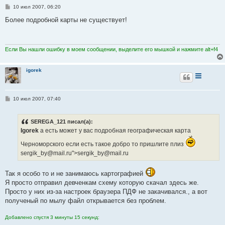
С
10 июл 2007, 06:20
о
о
Более подробной карты не существует!
б
щ
е
н
и
Если Вы нашли ошибку в моем сообщении, выделите его мышкой и нажмите alt+f4
е
igorek
С
10 июл 2007, 07:40
о
о
б
SEREGA_121 писал(а):
щ
е
Igorek
а есть может у вас подробная географическая карта
н
и
Черноморского если есть такое добро то пришлите плиз
е
sergik_by@mail.ru">sergik_by@mail.ru
Так я особо то и не занимаюсь картографией
Я просто отправил девченкам схему которую скачал здесь же.
Просто у них из-за настроек браузера ПДФ не закачивался., а вот
полученый по мылу файл открывается без проблем.
Добавлено спустя 3 минуты 15 секунд: