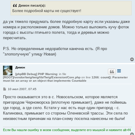
Димон писал(а):
Более подробной карты не существует!
да уж тяжело придумать более подробную карту если указаны даже
номера и расположение домов. Можно только выложить кучу фоток
города с высоты птичьего полета, тогда и деревья можно
пересчитать.
P.S. Но определенные недоработки канечна есть. (Я про
"злополучную" улицу Новая)
Димон
[phpBB Debug] PHP Warning
: in file
[ROOT]/vendor/twig/twig/lib/Twig/Extension/Core.php
on line
1266
:
count(): Parameter
must be an array or an object that implements Countable
С
10 июл 2007, 07:45
о
о
Просто оказывается это в с. Новосельском, которое является
б
пригородом Черноморска (вплотную примыкает), даже не поймешь
щ
е
где город, а где село. Кстати у нас есть еще один пригород - с.
н
Калиновка, примыкает со стороны Оленевской трассы. Эти села по
и
е
неизвестным причинам на план-схему поселка нанесены не были!
Если Вы нашли ошибку в моем сообщении, выделите его мышкой и нажмите alt+f4