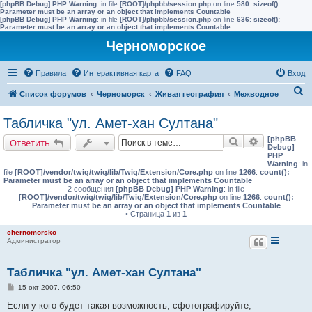
[phpBB Debug] PHP Warning
: in file
[ROOT]/phpbb/session.php
on line
580
:
sizeof():
Parameter must be an array or an object that implements Countable
[phpBB Debug] PHP Warning
: in file
[ROOT]/phpbb/session.php
on line
636
:
sizeof():
Parameter must be an array or an object that implements Countable
Черноморское
Правила
Интерактивная карта
FAQ
Вход
П
Список форумов
Черноморск
Живая география
Межводное
о
Табличка "ул. Амет-хан Султана"
и
[phpBB
Поиск
Расширенн
Ответить
с
Debug]
PHP
к
Warning
: in
file
[ROOT]/vendor/twig/twig/lib/Twig/Extension/Core.php
on line
1266
:
count():
Parameter must be an array or an object that implements Countable
2 сообщения
[phpBB Debug] PHP Warning
: in file
[ROOT]/vendor/twig/twig/lib/Twig/Extension/Core.php
on line
1266
:
count():
Parameter must be an array or an object that implements Countable
• Страница
1
из
1
chernomorsko
Администратор
Табличка "ул. Амет-хан Султана"
С
15 окт 2007, 06:50
о
о
Если у кого будет такая возможность, сфотографируйте,
б