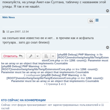
пожалуйста, на улице Амет-хан Султана, табличку с названием этой
щ
е
улицы. Я так и не нашёл.
н
и
е
Nikk Nova
С
12 дек 2007, 12:34
о
о
на сколько мне известно ее и нет... в прочем как и асфальта
б
тротуара.. зато до скал близко)
щ
е
н
и
[phpBB Debug] PHP Warning
: in file
е
Ответить
[ROOT]/vendor/twig/twig/lib/Twig/Exten
sion/Core.php
on line
1266
:
count(): Parameter must
be an array or an object that implements Countable
[phpBB Debug] PHP Warning
: in file
[ROOT]/vendor/twig/twig/lib/Twig/Extension/Core.php
on line
1266
:
count():
Parameter must be an array or an object that implements Countable
2 сообщения
[phpBB Debug] PHP Warning
: in file
[ROOT]/vendor/twig/twig/lib/Twig/Extension/Core.php
on line
1266
:
count():
Parameter must be an array or an object that implements Countable
• Страница
1
из
1
КТО СЕЙЧАС НА КОНФЕРЕНЦИИ
Сейчас этот форум просматривают: нет зарегистрированных пользователей и 11
гостей