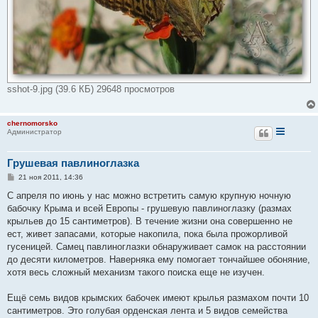
sshot-9.jpg (39.6 КБ) 29648 просмотров
chernomorsko
Администратор
Грушевая павлиноглазка
С
21 ноя 2011, 14:36
о
о
С апреля по июнь у нас можно встретить самую крупную ночную
б
бабочку Крыма и всей Европы - грушевую павлиноглазку (размах
щ
е
крыльев до 15 сантиметров). В течение жизни она совершенно не
н
ест, живет запасами, которые накопила, пока была прожорливой
и
е
гусеницей. Самец павлиноглазки обнаруживает самок на расстоянии
до десяти километров. Наверняка ему помогает тончайшее обоняние,
хотя весь сложный механизм такого поиска еще не изучен.
Ещё семь видов крымских бабочек имеют крылья размахом почти 10
сантиметров. Это голубая орденская лента и 5 видов семейства