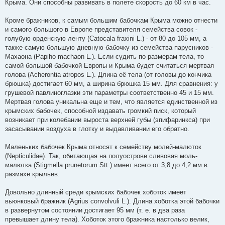
Крыма. Они способны развивать в полете скорость до 60 км в час.
Кроме бражников, к самым большим бабочкам Крыма можно отнести
и самого большого в Европе представителя семейства совок -
голубую орденскую ленту (Catocala fraxini L.) - от 80 до 105 мм, а
также самую большую дневную бабочку из семейства парусников -
Махаона (Papiho machaon L.). Если судить по размерам тела, то
самой большой бабочкой Европы и Крыма будет считаться мертвая
голова (Acherontia atropos L.). Длина её тела (от головы до кончика
брюшка) достигает 60 мм, а ширина брюшка 15 мм. Для сравнения: у
грушевой павлиноглазки эти параметры соответственно 45 и 15 мм.
Мертвая голова уникальна еще и тем, что является единственной из
крымских бабочек, способной издавать громкий писк, который
возникает при колебании выроста верхней губы (эпифаринкса) при
засасывании воздуха в глотку и выдавливании его обратно.
Маленьких бабочек Крыма относят к семейству молей-малюток
(Nepticulidae). Так, обитающая на полуострове сливовая моль-
малютка (Stigmella prunetorum Stt.) имеет всего от 3,8 до 4,2 мм в
размахе крыльев.
Довольно длинный среди крымских бабочек хоботок имеет
вьюнковый бражник (Agrius convolvuli L.). Длина хоботка этой бабочки
в развернутом состоянии достигает 95 мм (т. е. в два раза
превышает длину тела). Хоботок этого бражника настолько велик,