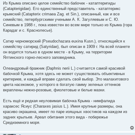
Из Крыма описано целое семейство бабочек - катаптеригиды
(Catapterigidae). Его единственный представитель - катаптерикс
крымский (Catapterix crimaea Zag. et Sin.), описанный, как и все
семейство, петербургскими учеными А. К. Загуляевым и С. Ю.
Синевым в 1988 г., пока известен во всем мире только из Крыма (гора
Карадаг и с. Краснолесье).
Сатир черноморский (Pseudochazara euxina Kusn.), относящийся к
семейству сатирид (Satyridae), был описан в 1909 г. На всей планете
он водится только в одном месте - в Крыму, на территории
Ялтинского горно-лесного заповедника.
Олеандровый бражник (Daphnis nerii L.) считается самой красивой
бабочкой Крыма, хотя здесь не может существовать объективных
критериев, и каждый вправе сделать свой выбор. Это малахитового
цвета насекомое, у которого в богатую гамму зеленых оттенков
вкраплены нежно-розовые, фиолетовые и белые мазки.
Есть ещё и редкая неуловимая бабочка Крыма - нимфалида
хараксес Ясиус (Charaxes jasius L.). Имея крупные размеры, она
красиво окрашена, имеет по паре изящных хвостиков на каждом из
задних крыльев. Ареал обитания этого вида - побережье
Средиземного моря.