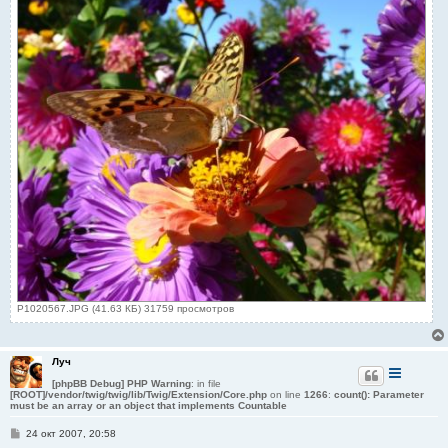
P1020567.JPG (41.63 КБ) 31759 просмотров
Луч
[phpBB Debug] PHP Warning
: in file
[ROOT]/vendor/twig/twig/lib/Twig/Extension/Core.php
on line
1266
:
count(): Parameter
must be an array or an object that implements Countable
С
24 окт 2007, 20:58
о