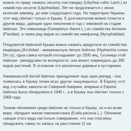
можно по праву назвать носатку-листовидку (Libythea celtis Laich.) из
семейства носаток (Libytheidae). Лёт ее продолжается с июня,
включая зимовку, до мая следующего года. На территории Украины
этот вид обитает только в Крыму. К долгожителям можно отнести и
другие виды, дающие одно поколение в год с зимовкой на стадии
бабочки. Это лимонница (Gonepteryx rilainni L.) из семейства белянок
(Pieridae), а также ряд видов из семейства нимфалид (Nymphalidae).
Плодовитой бабочкой Крыма можно назвать вредителя из семейства
медведиц (Arctiidae) - американскую белую бабочку (Hyphantria cunea
Dm ry), одна самка которой откладывает до 2500 яиц. Гусеница этой
бабочки - рекордсмен по всеядности, она может повреждать до 200
видов растений. В основном это различные деревья и кустарники.
Американской белой бабочке принадлежит еще один рекорд - она
появилась в Крыму позже всех других чешуекрылых. В Европу этот
вид случайно завезли из Северной Америки, впервые в Европе
бабочка была обнаружена в 1940 г., а в Крыму она обитает только с
1969 года.
Тонким обонянием среди бабочек не только в Крыму, но и во всем
мире, обладает малая павлиноглазка (Eudia pavonia L.). Обоняние
самцов этого вида настолько совершенно, что они способны
обнаружить самку по запаху на расстоянии 11 км.