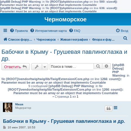
[phpBB Debug] PHP Warning
: in file
[ROOT]/phpbb/session.php
on line
580
:
sizeof():
Parameter must be an array or an object that implements Countable
[phpBB Debug] PHP Warning
: in file
[ROOT]/phpbb/session.php
on line
636
:
sizeof():
Parameter must be an array or an object that implements Countable
Черноморское
Правила
Интерактивная карта
FAQ
Вход
П
Список форумов
Черноморск
Живая география
Флора и фауна полуострова Тарханкут
о
Бабочки в Крыму - Грушевая павлиноглазка и
и
др.
с
[phpBB
Поиск
Расширенн
Ответить
к
Debug]
PHP
Warning
: in
file
[ROOT]/vendor/twig/twig/lib/Twig/Extension/Core.php
on line
1266
:
count():
Parameter must be an array or an object that implements Countable
9 сообщений
[phpBB Debug] PHP Warning
: in file
[ROOT]/vendor/twig/twig/lib/Twig/Extension/Core.php
on line
1266
:
count():
Parameter must be an array or an object that implements Countable
• Страница
1
из
1
Маша
Модератор
Бабочки в Крыму - Грушевая павлиноглазка и др.
С
10 июн 2007, 10:53
о