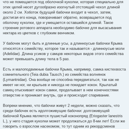
что не помещается под оболочкой куколки, которая специально для
этих целей несет дугообразно изогнутый отстоящий чехол длиной
около 2 см. Хоботок будущей бабочки входит в чехол, затем,
достигая его конца, поворачивает обратно, возвращается под
оболочку куколки, где и умещается оставшейся длиной. Такое
строение ротового аппарата необходимо бабочке для высасывания
нектара из цветков с глубоким венчиком.
У бабочек могут быть и длинные усы, а длинноусые бабочки Крыма
относятся к семейству, которое так и называется - длинноусые моли
(Adelidae). Длина усиков у самцов некоторых видов этого семейства
может превышать длину тела в 5 раз.
Есть и малоподвижные бабочки Крыма, например, самка кистехвоста
сомнительного (Teia dubia Tausch.) из семейства волнянок
(Lymantnidae). Она вообще не способна передвигаться, так как не
имеет ни ног, ни крыльев и никогда не покидает кокон. Крылатый
самец отыскивает кокон самки, проделывает в нем конечностями
отверстие и проникает внутрь, где и происходит спаривание.
Вопреки мнению, что бабочки живут 2 недели, можно сказать, что
среди бабочек есть идолгоживущие бабочки: долгоживущей
бабочкой Крыма является пушистый коконопряд (Eriogaster lanestris
L.), у него стадия куколки может продолжаться до 8-ми лет! Если же
говорить о взрослом насекомом, то тут одним из рекордсменов