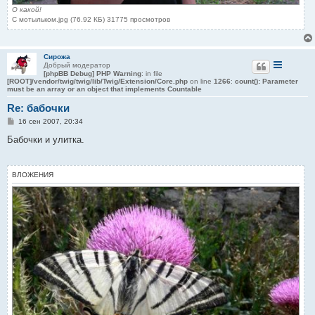
О какой!
С мотыльком.jpg (76.92 КБ) 31775 просмотров
Сирожа
Добрый модератор
[phpBB Debug] PHP Warning
: in file
[ROOT]/vendor/twig/twig/lib/Twig/Extension/Core.php
on line
1266
:
count(): Parameter
must be an array or an object that implements Countable
Re: бабочки
С
16 сен 2007, 20:34
о
о
Бабочки и улитка.
б
щ
е
н
ВЛОЖЕНИЯ
и
е