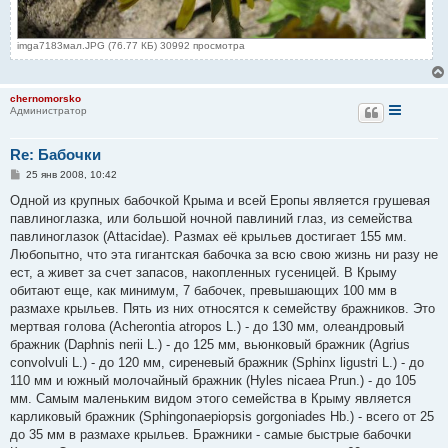
imga7183мал.JPG (76.77 КБ) 30992 просмотра
chernomorsko
Администратор
Re: Бабочки
С
25 янв 2008, 10:42
о
о
Одной из крупных бабочкой Крыма и всей Еропы является грушевая
б
павлиноглазка, или большой ночной павлиний глаз, из семейства
щ
е
павлиноглазок (Attacidae). Размах её крыльев достигает 155 мм.
н
Любопытно, что эта гигантская бабочка за всю свою жизнь ни разу не
и
е
ест, а живет за счет запасов, накопленных гусеницей. В Крыму
обитают еще, как минимум, 7 бабочек, превышающих 100 мм в
размахе крыльев. Пять из них относятся к семейству бражников. Это
мертвая голова (Acherontia atropos L.) - до 130 мм, олеандровый
бражник (Daphnis nerii L.) - до 125 мм, вьюнковый бражник (Agrius
convolvuli L.) - до 120 мм, сиреневый бражник (Sphinx ligustri L.) - до
110 мм и южный молочайный бражник (Hyles nicaea Prun.) - до 105
мм. Самым маленьким видом этого семейства в Крыму является
карликовый бражник (Sphingonaepiopsis gorgoniades Hb.) - всего от 25
до 35 мм в размахе крыльев. Бражники - самые быстрые бабочки