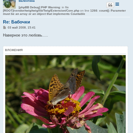
Валентина
[phpBB Debug] PHP Warning
: in file
[ROOT]/vendor/twig/twig/lib/Twig/Extension/Core.php
on line
1266
:
count(): Parameter
must be an array or an object that implements Countable
Re: Бабочки
С
03 май 2008, 15:41
о
о
Наверное это любовь.....
б
щ
е
н
ВЛОЖЕНИЯ
и
е