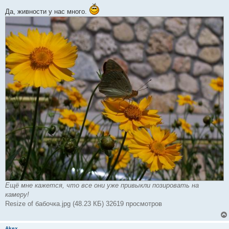
о
Да, живности у нас много.
б
щ
е
н
и
е
Ещё мне кажется, что все они уже привыкли позировать на
камеру!
Resize of бабочка.jpg (48.23 КБ) 32619 просмотров
Akex