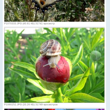
P1070333.JPG (40.61 КБ) 31741 просмотр
P1060252.JPG (33.26 КБ) 31749 просмотров