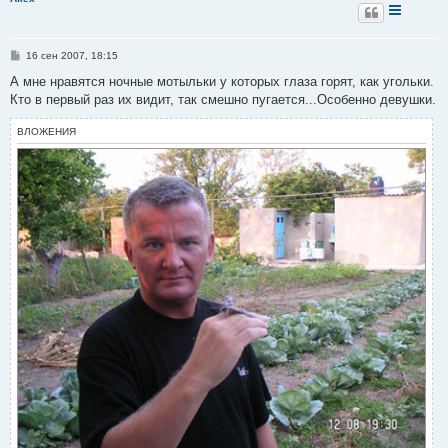
С
16 сен 2007, 18:15
о
о
А мне нравятся ночные мотыльки у которых глаза горят, как угольки.
б
Кто в первый раз их видит, так смешно пугается...Особенно девушки.
щ
е
н
ВЛОЖЕНИЯ
и
е