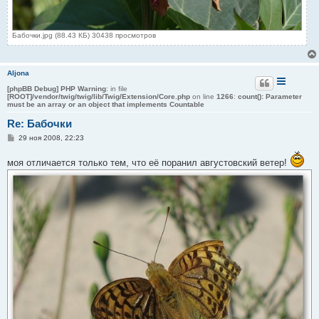
Бабочки.jpg (88.43 КБ) 30438 просмотров
Aljona
[phpBB Debug] PHP Warning
: in file
[ROOT]/vendor/twig/twig/lib/Twig/Extension/Core.php
on line
1266
:
count(): Parameter
must be an array or an object that implements Countable
Re: Бабочки
С
29 ноя 2008, 22:23
о
о
моя отличается только тем, что её поранил августовский ветер!
б
щ
е
н
и
е