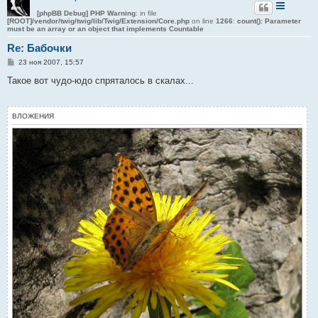
[phpBB Debug] PHP Warning
: in file
[ROOT]/vendor/twig/twig/lib/Twig/Extension/Core.php
on line
1266
:
count(): Parameter
must be an array or an object that implements Countable
Re: Бабочки
С
23 ноя 2007, 15:57
о
о
Такое вот чудо-юдо спряталось в скалах...
б
щ
е
н
ВЛОЖЕНИЯ
и
е