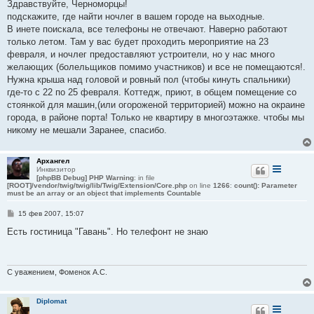
о
Здравствуйте, Черноморцы!
б
подскажите, где найти ночлег в вашем городе на выходные.
щ
е
В инете поискала, все телефоны не отвечают. Наверно работают
н
только летом. Там у вас будет проходить мероприятие на 23
и
е
февраля, и ночлег предоставляют устроители, но у нас много
желающих (болельщиков помимо участников) и все не помещаются!.
Нужна крыша над головой и ровный пол (чтобы кинуть спальники)
где-то с 22 по 25 февраля. Коттедж, приют, в общем помещение со
стоянкой для машин,(или огороженой территорией) можно на окраине
города, в районе порта! Только не квартиру в многоэтажке. чтобы мы
никому не мешали Заранее, спасибо.
Архангел
Инквизитор
[phpBB Debug] PHP Warning
: in file
[ROOT]/vendor/twig/twig/lib/Twig/Extension/Core.php
on line
1266
:
count(): Parameter
must be an array or an object that implements Countable
С
15 фев 2007, 15:07
о
о
Есть гостиница "Гавань". Но телефонт не знаю
б
щ
е
н
и
С уважением, Фоменок А.С.
е
Diplomat