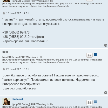
[phpBB Debug] PHP Warning
: in file
[ROOT]/vendor/twig/twig/lib/Twig/Extension/Core.php
on line
1266
:
count(): Parameter
must be an array or an object that implements Countable
С
15 фев 2007, 17:51
о
о
"Гавань" - приличный готель, последний раз останавливался в нем в
б
ноябре того года, но цены покусывают.
щ
е
н
+38 (06558) 92-976
и
е
+38 (06558) 92-210 тел/факс
Черноморское, ул. Парковая, 3
Вика
[phpBB Debug] PHP Warning
: in file
[ROOT]/vendor/twig/twig/lib/Twig/Extension/Core.php
on line
1266
:
count(): Parameter
must be an array or an object that implements Countable
С
20 фев 2007, 13:51
о
о
Всем большое спасибо за советы! Нашли еще интересное место:
б
"замок тарханкут". Пообещали нас всех принять. Надеемся на
щ
е
интересное мероприятие!
н
Еще раз спасибо всем
и
е
Diplomat
[phpBB Debug] PHP Warning
: in file
[ROOT]/vendor/twig/twig/lib/Twig/Extension/Core.php
on line
1266
:
count(): Parameter