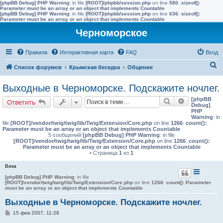
[phpBB Debug] PHP Warning
: in file
[ROOT]/phpbb/session.php
on line
580
:
sizeof():
Parameter must be an array or an object that implements Countable
[phpBB Debug] PHP Warning
: in file
[ROOT]/phpbb/session.php
on line
636
:
sizeof():
Parameter must be an array or an object that implements Countable
Черноморское
Правила
Интерактивная карта
FAQ
Вход
П
Список форумов
Крымская беседка
Общение
о
Выходные в Черноморске. Подскажите ночлег.
и
[phpBB
Поиск
Расширенн
Ответить
с
Debug]
PHP
к
Warning
: in
file
[ROOT]/vendor/twig/twig/lib/Twig/Extension/Core.php
on line
1266
:
count():
Parameter must be an array or an object that implements Countable
5 сообщений
[phpBB Debug] PHP Warning
: in file
[ROOT]/vendor/twig/twig/lib/Twig/Extension/Core.php
on line
1266
:
count():
Parameter must be an array or an object that implements Countable
• Страница
1
из
1
Вика
[phpBB Debug] PHP Warning
: in file
[ROOT]/vendor/twig/twig/lib/Twig/Extension/Core.php
on line
1266
:
count(): Parameter
must be an array or an object that implements Countable
Выходные в Черноморске. Подскажите ночлег.
С
15 фев 2007, 11:28
о