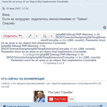
must be an array or an object that implements Countable
С
20 фев 2007, 17:31
о
о
Вика,
б
Если не затруднит, поделитесь впечатлениями от "Замка".
щ
е
Спасибо
н
и
е
[phpBB Debug] PHP Warning
: in file
Ответить
[ROOT]/vendor/twig/twig/lib/Twig/Exten
sion/Core.php
on line
1266
:
count(): Parameter must
be an array or an object that implements Countable
[phpBB Debug] PHP Warning
: in file
[ROOT]/vendor/twig/twig/lib/Twig/Extension/Core.php
on line
1266
:
count():
Parameter must be an array or an object that implements Countable
5 сообщений
[phpBB Debug] PHP Warning
: in file
[ROOT]/vendor/twig/twig/lib/Twig/Extension/Core.php
on line
1266
:
count():
Parameter must be an array or an object that implements Countable
• Страница
1
из
1
КТО СЕЙЧАС НА КОНФЕРЕНЦИИ
Сейчас этот форум просматривают: нет зарегистрированных пользователей и 26
гостей
Список форумов
Часовой пояс:
UTC+02:00