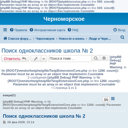
[phpBB Debug] PHP Warning
: in file
[ROOT]/phpbb/session.php
on line
580
:
sizeof():
Parameter must be an array or an object that implements Countable
[phpBB Debug] PHP Warning
: in file
[ROOT]/phpbb/session.php
on line
636
:
sizeof():
Parameter must be an array or an object that implements Countable
Черноморское
Правила
Интерактивная карта
FAQ
Вход
П
Список форумов
Черноморск
Новости и жизнь
Люди и Черноморское
о
Поиск одноклассников школа № 2
и
[phpBB
Поиск
Расширенн
Ответить
с
Debug]
PHP
к
Warning
: in
file
[ROOT]/vendor/twig/twig/lib/Twig/Extension/Core.php
on line
1266
:
count():
Parameter must be an array or an object that implements Countable
2 сообщения
[phpBB Debug] PHP Warning
: in file
[ROOT]/vendor/twig/twig/lib/Twig/Extension/Core.php
on line
1266
:
count():
Parameter must be an array or an object that implements Countable
• Страница
1
из
1
intrepid21
[phpBB Debug] PHP Warning
: in file
[ROOT]/vendor/twig/twig/lib/Twig/Extension/Core.php
on line
1266
:
count(): Parameter
must be an array or an object that implements Countable
Поиск одноклассников школа № 2
С
09 фев 2008, 15:14
о