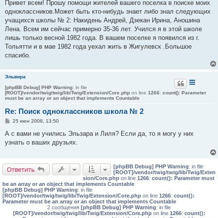
о
Привет всем! Прошу помощи жителей вашего поселка в поиске моих
б
одноклассников.Может быть кто-нибудь знает либо знал следующих
щ
е
учащихся школы № 2: Накидень Андрей, Дзекан Ирина, Аношина
н
Лена. Всем им сейчас примерно 35-36 лет. Учился я в этой школе
и
е
лишь только весной 1982 года. В вашем поселке я появился из г.
Тольятти и в мае 1982 года уехал жить в Жигулевск .Большое
спасибо.
Эльвира
[phpBB Debug] PHP Warning
: in file
[ROOT]/vendor/twig/twig/lib/Twig/Extension/Core.php
on line
1266
:
count(): Parameter
must be an array or an object that implements Countable
Re: Поиск одноклассников школа № 2
С
25 июн 2008, 13:50
о
о
А с вами не учились Эльзара и Лиля? Если да, то я могу у них
б
узнать о ваших друзьях.
щ
е
н
и
[phpBB Debug] PHP Warning
: in file
е
Ответить
[ROOT]/vendor/twig/twig/lib/Twig/Exten
sion/Core.php
on line
1266
:
count(): Parameter must
be an array or an object that implements Countable
[phpBB Debug] PHP Warning
: in file
[ROOT]/vendor/twig/twig/lib/Twig/Extension/Core.php
on line
1266
:
count():
Parameter must be an array or an object that implements Countable
2 сообщения
[phpBB Debug] PHP Warning
: in file
[ROOT]/vendor/twig/twig/lib/Twig/Extension/Core.php
on line
1266
:
count():