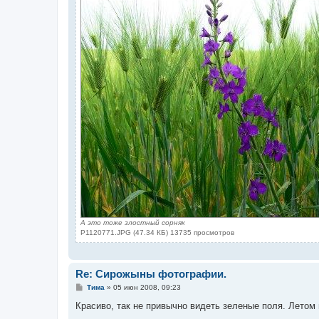
А это тоже злостный сорняк
P1120771.JPG (47.34 КБ) 13735 просмотров
Re: Сирожыны фотографии.
С
Тима
»
05 июн 2008, 09:23
о
о
Красиво, так не привычно видеть зеленые поля. Летом
б