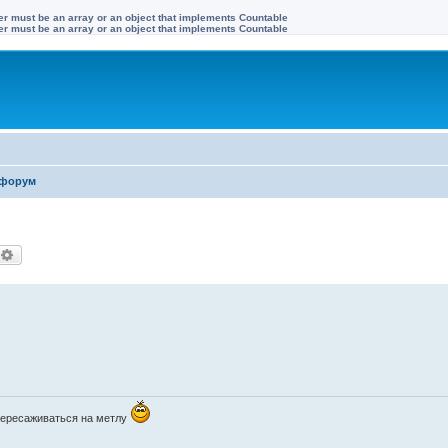
ter must be an array or an object that implements Countable
ter must be an array or an object that implements Countable
форум
оиск
Расширенный поиск
пересаживаться на метлу