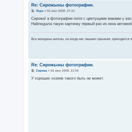
Re: Сирожыны фотографии.
С
Лара
»
02 июн 2008, 07:21
о
о
Сирожа! а фотографии поля с цветущими маками у вас
б
Наблюдала такую картинку первый раз из окна автомоб
щ
е
н
и
е
Все женщины-ангелы, но когда нас лишают крыльев, приходится 
Re: Сирожыны фотографии.
С
Сирожа
»
02 июн 2008, 21:54
о
о
У хороших хозяев такого быть не может.
б
щ
е
н
и
е