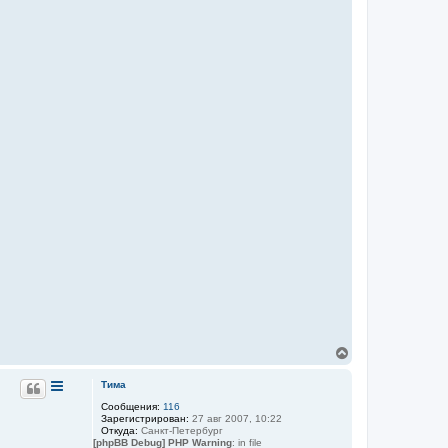
В
е
р
Тима
н
Сообщения:
116
у
Зарегистрирован:
27 авг 2007, 10:22
т
Откуда:
Санкт-Петербург
ь
[phpBB Debug] PHP Warning
: in file