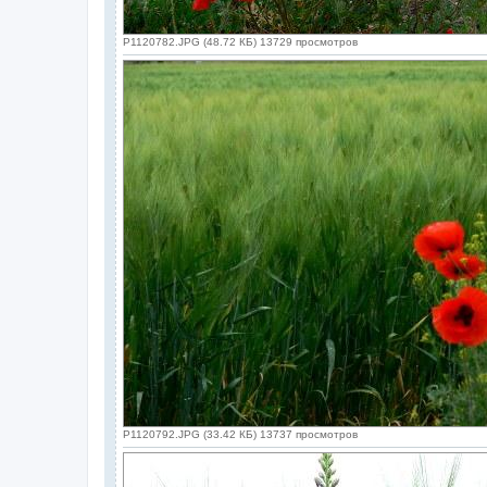
P1120782.JPG (48.72 КБ) 13729 просмотров
P1120792.JPG (33.42 КБ) 13737 просмотров