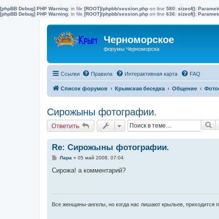
[phpBB Debug] PHP Warning
: in file
[ROOT]/phpbb/session.php
on line
580
:
sizeof(): Parame
[phpBB Debug] PHP Warning
: in file
[ROOT]/phpbb/session.php
on line
636
:
sizeof(): Parame
Черноморское
форумы Черноморска
Ссылки
Правила
Интерактивная карта
FAQ
Список форумов
Крымская беседка
Общение
Фото
Сирожыны фотографии.
П
Ответить
Re: Сирожыны фотографии.
С
Лара
»
05 май 2008, 07:04
о
о
Сирожа! а комментарий?
б
щ
е
н
и
е
Все женщины-ангелы, но когда нас лишают крыльев, приходится 