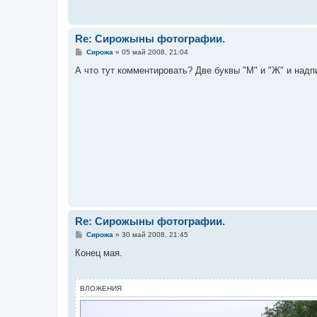
Re: Сирожыны фотографии.
С
Сирожа
»
05 май 2008, 21:04
о
о
А что тут комментировать? Две буквы "М" и "Ж" и надп
б
щ
е
н
и
е
Re: Сирожыны фотографии.
С
Сирожа
»
30 май 2008, 21:45
о
о
Конец мая.
б
щ
е
н
ВЛОЖЕНИЯ
и
е