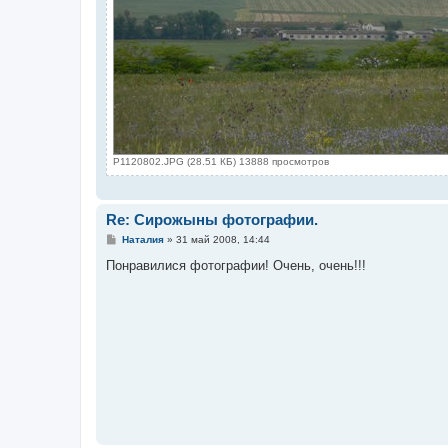
P1120802.JPG (28.51 КБ) 13888 просмотров
Re: Сирожыны фотографии.
С
Наталия
»
31 май 2008, 14:44
о
о
Понравилися фотографии! Очень, очень!!!
б
щ
е
н
и
е