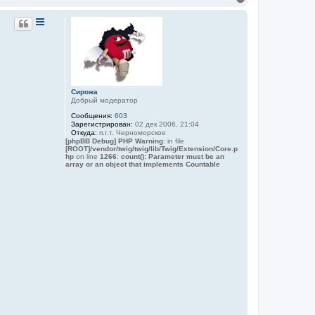
е
о
в
р
а
н
т
у
е
т
л
ь
я
с
Л
а
я
р
к
Сирожа
а
н
Добрый модератор
а
ч
Сообщения:
603
Зарегистрирован:
02 дек 2006, 21:04
а
Откуда:
п.г.т. Черноморское
л
[phpBB Debug] PHP Warning
: in file
у
[ROOT]/vendor/twig/twig/lib/Twig/Extension/Core.p
hp
on line
1266
:
count(): Parameter must be an
array or an object that implements Countable