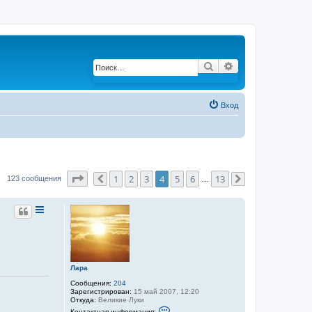
Поиск
Расширенный по
Вход
Страница
4
из
13
1
2
3
4
5
6
13
123 сообщения
Пред.
…
След.
Лара
Сообщения:
204
Зарегистрирован:
15 май 2007, 12:20
Откуда:
Великие Луки
К
Контактная информация: