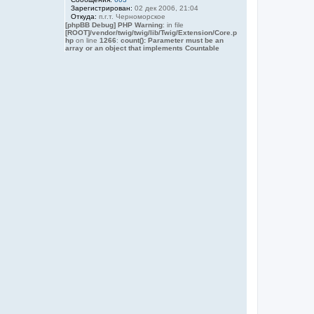
Зарегистрирован:
02 дек 2006, 21:04
а
Откуда:
п.г.т. Черноморское
л
[phpBB Debug] PHP Warning
: in file
у
[ROOT]/vendor/twig/twig/lib/Twig/Extension/Core.p
hp
on line
1266
:
count(): Parameter must be an
array or an object that implements Countable