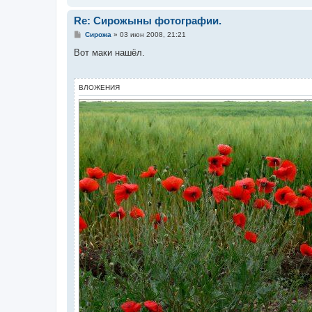
Re: Сирожыны фотографии.
С
Сирожа
»
03 июн 2008, 21:21
о
о
Вот маки нашёл.
б
щ
е
н
ВЛОЖЕНИЯ
и
е