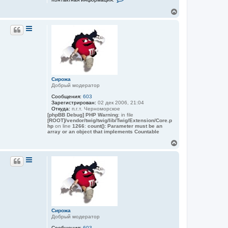
о
н
В
т
е
а
р
к
н
т
у
н
а
т
я
ь
и
с
н
я
ф
к
о
Сирожа
н
р
Добрый модератор
м
а
а
ч
Сообщения:
603
ц
Зарегистрирован:
02 дек 2006, 21:04
а
и
Откуда:
п.г.т. Черноморское
л
я
[phpBB Debug] PHP Warning
: in file
у
п
[ROOT]/vendor/twig/twig/lib/Twig/Extension/Core.p
о
hp
on line
1266
:
count(): Parameter must be an
л
array or an object that implements Countable
ь
В
з
е
о
в
р
а
н
т
у
е
т
л
ь
я
с
Л
а
я
р
к
Сирожа
а
н
Добрый модератор
а
ч
Сообщения:
603