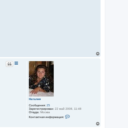
В
е
р
н
у
т
ь
с
я
к
н
а
Наталия
ч
а
Сообщения:
25
Зарегистрирован:
22 май 2008, 11:48
л
Откуда:
Москва
у
К
Контактная информация:
о
н
В
т
е