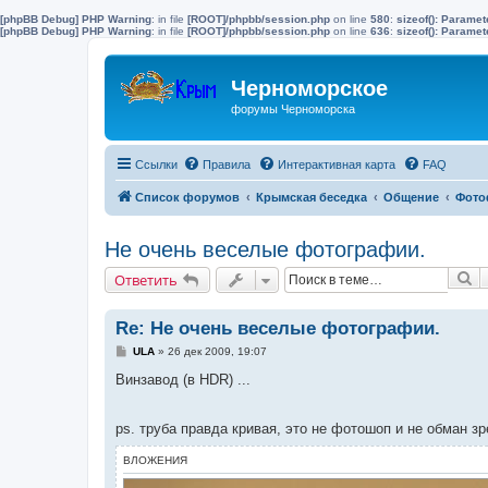
[phpBB Debug] PHP Warning
: in file
[ROOT]/phpbb/session.php
on line
580
:
sizeof(): Parame
[phpBB Debug] PHP Warning
: in file
[ROOT]/phpbb/session.php
on line
636
:
sizeof(): Parame
Черноморское
форумы Черноморска
Ссылки
Правила
Интерактивная карта
FAQ
Список форумов
Крымская беседка
Общение
Фото
Не очень веселые фотографии.
П
Ответить
Re: Не очень веселые фотографии.
С
ULA
»
26 дек 2009, 19:07
о
о
Винзавод (в HDR) ...
б
щ
е
ps. труба правда кривая, это не фотошоп и не обман з
н
и
е
ВЛОЖЕНИЯ