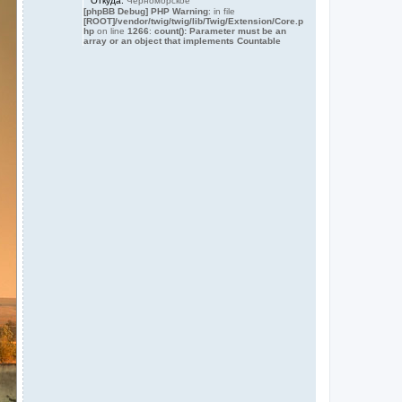
Откуда:
Черноморское
[phpBB Debug] PHP Warning
: in file
[ROOT]/vendor/twig/twig/lib/Twig/Extension/Core.p
hp
on line
1266
:
count(): Parameter must be an
array or an object that implements Countable