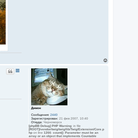
В
е
р
н
у
т
ь
с
я
к
н
а
Димон
ч
Сообщения:
2440
а
Зарегистрирован:
21 фев 2007, 10:40
л
Откуда:
Черноморск
у
[phpBB Debug] PHP Warning
: in file
[ROOT]/vendor/twig/twig/lib/Twig/Extension/Core.p
hp
on line
1266
:
count(): Parameter must be an
array or an object that implements Countable