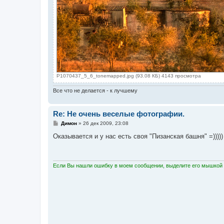
P1070437_5_6_tonemapped.jpg (93.08 КБ) 4143 просмотра
Все что не делается - к лучшему
Re: Не очень веселые фотографии.
С
Димон
»
26 дек 2009, 23:08
о
о
Оказывается и у нас есть своя "Пизанская башня" =)))))
б
щ
е
н
и
Если Вы нашли ошибку в моем сообщении, выделите его мышкой и
е