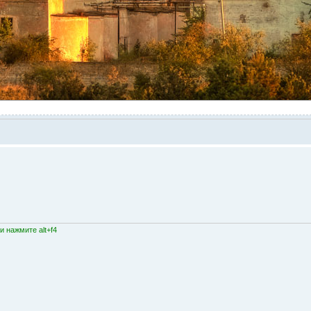
 нажмите alt+f4