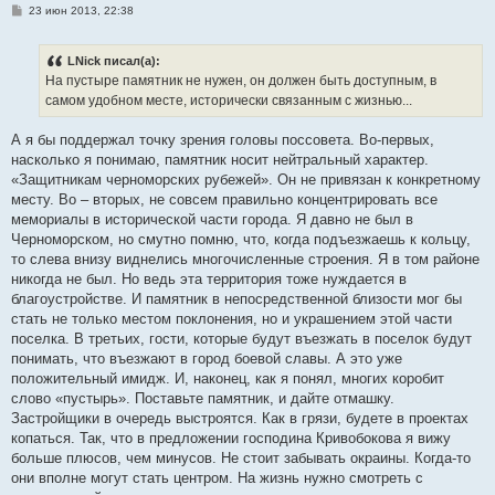
С
23 июн 2013, 22:38
о
о
б
LNick писал(а):
щ
е
На пустыре памятник не нужен, он должен быть доступным, в
н
самом удобном месте, исторически связанным с жизнью...
и
е
А я бы поддержал точку зрения головы поссовета. Во-первых,
насколько я понимаю, памятник носит нейтральный характер.
«Защитникам черноморских рубежей». Он не привязан к конкретному
месту. Во – вторых, не совсем правильно концентрировать все
мемориалы в исторической части города. Я давно не был в
Черноморском, но смутно помню, что, когда подъезжаешь к кольцу,
то слева внизу виднелись многочисленные строения. Я в том районе
никогда не был. Но ведь эта территория тоже нуждается в
благоустройстве. И памятник в непосредственной близости мог бы
стать не только местом поклонения, но и украшением этой части
поселка. В третьих, гости, которые будут въезжать в поселок будут
понимать, что въезжают в город боевой славы. А это уже
положительный имидж. И, наконец, как я понял, многих коробит
слово «пустырь». Поставьте памятник, и дайте отмашку.
Застройщики в очередь выстроятся. Как в грязи, будете в проектах
копаться. Так, что в предложении господина Кривобокова я вижу
больше плюсов, чем минусов. Не стоит забывать окраины. Когда-то
они вполне могут стать центром. На жизнь нужно смотреть с