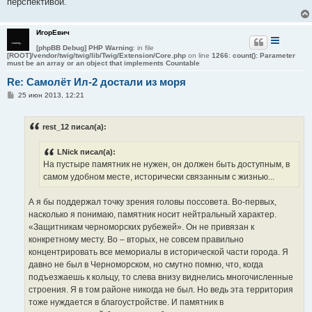
перспективой.
ИгорЕвич
[phpBB Debug] PHP Warning
: in file
[ROOT]/vendor/twig/twig/lib/Twig/Extension/Core.php
on line
1266
:
count(): Parameter
must be an array or an object that implements Countable
Re: Самолёт Ил-2 достали из моря
С
25 июн 2013, 12:21
о
о
б
rest_12 писал(а):
щ
е
н
LNick писал(а):
и
е
На пустыре памятник не нужен, он должен быть доступным, в
самом удобном месте, исторически связанным с жизнью...
А я бы поддержал точку зрения головы поссовета. Во-первых,
насколько я понимаю, памятник носит нейтральный характер.
«Защитникам черноморских рубежей». Он не привязан к
конкретному месту. Во – вторых, не совсем правильно
концентрировать все мемориалы в исторической части города. Я
давно не был в Черноморском, но смутно помню, что, когда
подъезжаешь к кольцу, то слева внизу виднелись многочисленные
строения. Я в том районе никогда не был. Но ведь эта территория
тоже нуждается в благоустройстве. И памятник в