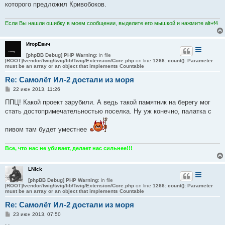
которого предложил Кривобоков.
и
е
Если Вы нашли ошибку в моем сообщении, выделите его мышкой и нажмите alt+f4
ИгорЕвич
[phpBB Debug] PHP Warning
: in file
[ROOT]/vendor/twig/twig/lib/Twig/Extension/Core.php
on line
1266
:
count(): Parameter
must be an array or an object that implements Countable
Re: Самолёт Ил-2 достали из моря
С
22 июн 2013, 11:26
о
о
ППЦ! Какой проект зарубили. А ведь такой памятник на берегу мог
б
стать достопримечательностью поселка. Ну уж конечно, палатка с
щ
е
н
пивом там будет уместнее
и
е
Все, что нас не убивает, делает нас сильнее!!!
LNick
[phpBB Debug] PHP Warning
: in file
[ROOT]/vendor/twig/twig/lib/Twig/Extension/Core.php
on line
1266
:
count(): Parameter
must be an array or an object that implements Countable
Re: Самолёт Ил-2 достали из моря
С
23 июн 2013, 07:50
о