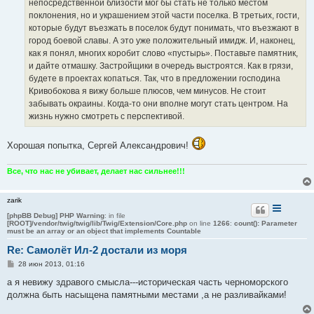
непосредственной близости мог бы стать не только местом
поклонения, но и украшением этой части поселка. В третьих, гости,
которые будут въезжать в поселок будут понимать, что въезжают в
город боевой славы. А это уже положительный имидж. И, наконец,
как я понял, многих коробит слово «пустырь». Поставьте памятник,
и дайте отмашку. Застройщики в очередь выстроятся. Как в грязи,
будете в проектах копаться. Так, что в предложении господина
Кривобокова я вижу больше плюсов, чем минусов. Не стоит
забывать окраины. Когда-то они вполне могут стать центром. На
жизнь нужно смотреть с перспективой.
Хорошая попытка, Сергей Александрович!
Все, что нас не убивает, делает нас сильнее!!!
zarik
[phpBB Debug] PHP Warning
: in file
[ROOT]/vendor/twig/twig/lib/Twig/Extension/Core.php
on line
1266
:
count(): Parameter
must be an array or an object that implements Countable
Re: Самолёт Ил-2 достали из моря
С
28 июн 2013, 01:16
о
о
а я невижу здравого смысла---историческая часть черноморского
б
должна быть насыщена памятными местами ,а не разливайками!
щ
е
н