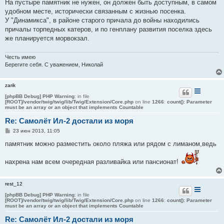
о
На пустыре памятник не нужен, он должен быть доступным, в самом
б
удобном месте, исторически связанным с жизнью посенка.
щ
е
У "Динамикса", в районе старого причала до войны находились
н
причалы торпедных катеров, и по генплану развития поселка здесь
и
е
же планируется морвокзал.
Честь имею
Берегите себя. С уважением, Николай
zarik
[phpBB Debug] PHP Warning
: in file
[ROOT]/vendor/twig/twig/lib/Twig/Extension/Core.php
on line
1266
:
count(): Parameter
must be an array or an object that implements Countable
Re: Самолёт Ил-2 достали из моря
С
23 июн 2013, 11:05
о
о
памятник можно разместить около пляжа или рядом с лиманом,ведь
б
щ
е
нахрена нам всем очередная разливайка или пансионат!
н
и
е
rest_12
[phpBB Debug] PHP Warning
: in file
[ROOT]/vendor/twig/twig/lib/Twig/Extension/Core.php
on line
1266
:
count(): Parameter
must be an array or an object that implements Countable
Re: Самолёт Ил-2 достали из моря