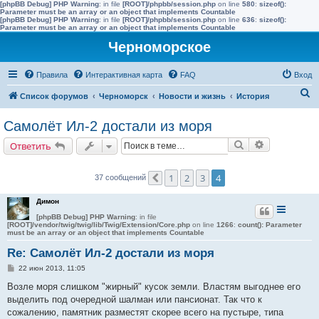
[phpBB Debug] PHP Warning
: in file
[ROOT]/phpbb/session.php
on line
580
:
sizeof():
Parameter must be an array or an object that implements Countable
[phpBB Debug] PHP Warning
: in file
[ROOT]/phpbb/session.php
on line
636
:
sizeof():
Parameter must be an array or an object that implements Countable
Черноморское
Правила
Интерактивная карта
FAQ
Вход
П
Список форумов
Черноморск
Новости и жизнь
История
о
Самолёт Ил-2 достали из моря
и
Поиск
Расширенн
Ответить
с
к
1
2
3
4
37 сообщений
Пред.
Димон
[phpBB Debug] PHP Warning
: in file
[ROOT]/vendor/twig/twig/lib/Twig/Extension/Core.php
on line
1266
:
count(): Parameter
must be an array or an object that implements Countable
Re: Самолёт Ил-2 достали из моря
С
22 июн 2013, 11:05
о
о
Возле моря слишком "жирный" кусок земли. Властям выгоднее его
б
выделить под очередной шалман или пансионат. Так что к
щ
е
сожалению, памятник разместят скорее всего на пустыре, типа
н