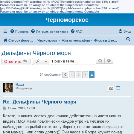
[phpBB Debug] PHP Warning
: in file
[ROOT]/phpbb/session.php
on line
580
:
sizeof():
Parameter must be an array or an object that implements Countable
[phpBB Debug] PHP Warning
: in file
[ROOT]/phpbb/session.php
on line
636
:
sizeof():
Parameter must be an array or an object that implements Countable
Черноморское
Правила
Интерактивная карта
FAQ
Вход
П
Список форумов
Черноморск
Живая география
Флора и фауна полуострова Тарханкут
о
Дельфины Чёрного моря
и
Поиск
Расширенн
Ответить
с
к
1
2
3
4
34 сообщения
Пред.
Маша
Модератор
Re: Дельфины Чёрного моря
С
12 апр 2011, 12:59
о
о
Кстати, в наших местах дельфинов действительно часто можно
б
видеть! Моя мама практически каждое утро на Ребзике их
щ
е
наблюдает, за рыбой охотятся у берега, но я не такая везучая,как
н
моя мама:(...или сплю долго:))) Они часов в 6 утра кружат понад
и