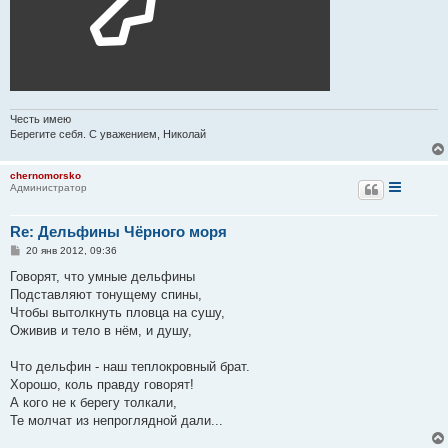
Честь имею
Берегите себя. С уважением, Николай
chernomorsko
Администратор
Re: Дельфины Чёрного моря
С
20 янв 2012, 09:36
о
о
Говорят, что умные дельфины
б
Подставляют тонущему спины,
щ
е
Чтобы вытолкнуть пловца на сушу,
н
Оживив и тело в нём, и душу,
и
е
Что дельфин - наш теплокровный брат.
Хорошо, коль правду говорят!
А кого не к берегу толкали,
Те молчат из непроглядной дали...