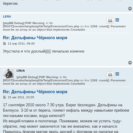
е
берегом.
LERA
[phpBB Debug] PHP Warning
: in file
[ROOT]/vendor/twig/twig/lib/Twig/Extension/Core.php
on line
1266
:
count(): Parameter
must be an array or an object that implements Countable
Re: Дельфины Чёрного моря
С
13 апр 2011, 09:40
о
о
Упустила я что дохлый((((( печально конечно
б
щ
е
н
и
LNick
е
[phpBB Debug] PHP Warning
: in file
[ROOT]/vendor/twig/twig/lib/Twig/Extension/Core.php
on line
1266
:
count(): Parameter
must be an array or an object that implements Countable
Re: Дельфины Чёрного моря
С
15 авг 2011, 23:05
о
о
17 сентября 2010 около 7:30 утра. Берег безлюден. Дельфины на
б
Беляусе. 3-10 м от берега, гоняют кефаль между намытыми прибоем
щ
е
песчаными косами, вода кипела!!!
н
Из вещей-плавки и полотенце. Понимаем, можем не успеть туду-
и
е
обратно, пир может закончится так же внезапно, как и начался.
Пришлось благим матом звать друзей с фотиком из палатки на