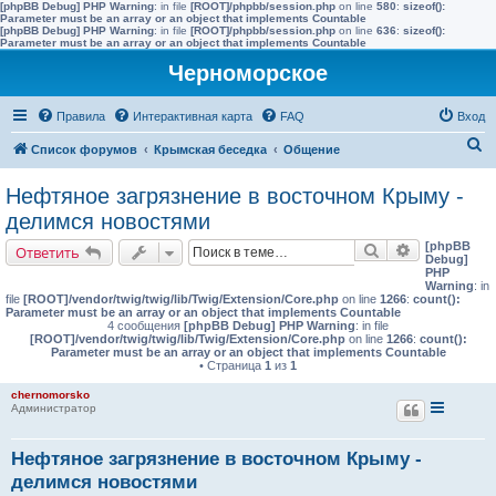
[phpBB Debug] PHP Warning
: in file
[ROOT]/phpbb/session.php
on line
580
:
sizeof():
Parameter must be an array or an object that implements Countable
[phpBB Debug] PHP Warning
: in file
[ROOT]/phpbb/session.php
on line
636
:
sizeof():
Parameter must be an array or an object that implements Countable
Черноморское
Правила
Интерактивная карта
FAQ
Вход
П
Список форумов
Крымская беседка
Общение
о
Нефтяное загрязнение в восточном Крыму -
и
делимся новостями
с
[phpBB
Поиск
Расширенн
Ответить
к
Debug]
PHP
Warning
: in
file
[ROOT]/vendor/twig/twig/lib/Twig/Extension/Core.php
on line
1266
:
count():
Parameter must be an array or an object that implements Countable
4 сообщения
[phpBB Debug] PHP Warning
: in file
[ROOT]/vendor/twig/twig/lib/Twig/Extension/Core.php
on line
1266
:
count():
Parameter must be an array or an object that implements Countable
• Страница
1
из
1
chernomorsko
Администратор
Нефтяное загрязнение в восточном Крыму -
делимся новостями