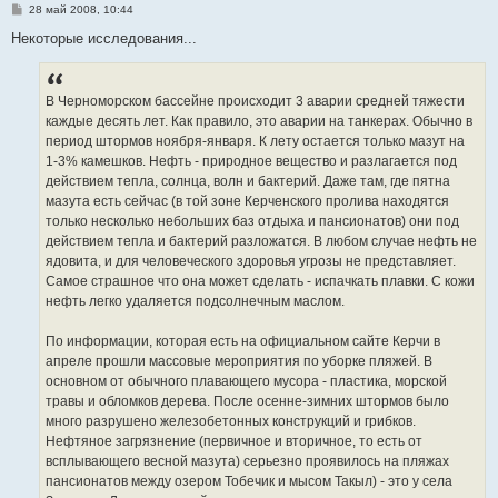
С
28 май 2008, 10:44
о
о
Некоторые исследования...
б
щ
е
н
В Черноморском бассейне происходит 3 аварии средней тяжести
и
е
каждые десять лет. Как правило, это аварии на танкерах. Обычно в
период штормов ноября-января. К лету остается только мазут на
1-3% камешков. Нефть - природное вещество и разлагается под
действием тепла, солнца, волн и бактерий. Даже там, где пятна
мазута есть сейчас (в той зоне Керченского пролива находятся
только несколько небольших баз отдыха и пансионатов) они под
действием тепла и бактерий разложатся. В любом случае нефть не
ядовита, и для человеческого здоровья угрозы не представляет.
Самое страшное что она может сделать - испачкать плавки. С кожи
нефть легко удаляется подсолнечным маслом.
По информации, которая есть на официальном сайте Керчи в
апреле прошли массовые мероприятия по уборке пляжей. В
основном от обычного плавающего мусора - пластика, морской
травы и обломков дерева. После осенне-зимних штормов было
много разрушено железобетонных конструкций и грибков.
Нефтяное загрязнение (первичное и вторичное, то есть от
всплывающего весной мазута) серьезно проявилось на пляжах
пансионатов между озером Тобечик и мысом Такыл) - это у села