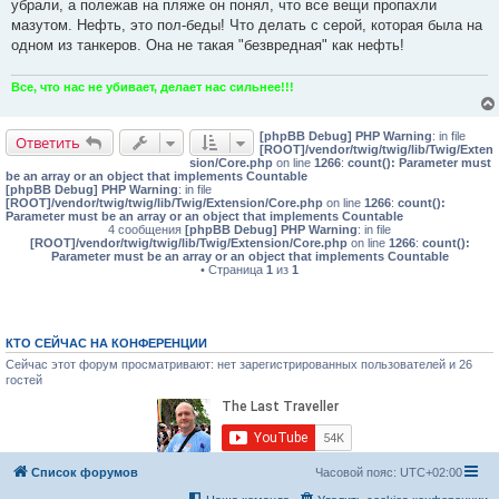
е
убрали, а полежав на пляже он понял, что все вещи пропахли
н
мазутом. Нефть, это пол-беды! Что делать с серой, которая была на
и
е
одном из танкеров. Она не такая "безвредная" как нефть!
Все, что нас не убивает, делает нас сильнее!!!
[phpBB Debug] PHP Warning
: in file
Ответить
[ROOT]/vendor/twig/twig/lib/Twig/Exten
sion/Core.php
on line
1266
:
count(): Parameter must
be an array or an object that implements Countable
[phpBB Debug] PHP Warning
: in file
[ROOT]/vendor/twig/twig/lib/Twig/Extension/Core.php
on line
1266
:
count():
Parameter must be an array or an object that implements Countable
4 сообщения
[phpBB Debug] PHP Warning
: in file
[ROOT]/vendor/twig/twig/lib/Twig/Extension/Core.php
on line
1266
:
count():
Parameter must be an array or an object that implements Countable
• Страница
1
из
1
КТО СЕЙЧАС НА КОНФЕРЕНЦИИ
Сейчас этот форум просматривают: нет зарегистрированных пользователей и 26
гостей
Список форумов
Часовой пояс:
UTC+02:00