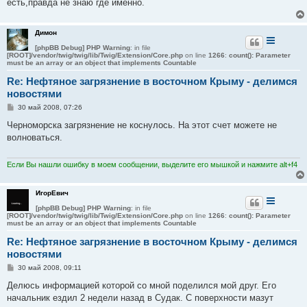
есть,правда не знаю где именно.
Димон
[phpBB Debug] PHP Warning
: in file
[ROOT]/vendor/twig/twig/lib/Twig/Extension/Core.php
on line
1266
:
count(): Parameter
must be an array or an object that implements Countable
Re: Нефтяное загрязнение в восточном Крыму - делимся
новостями
С
30 май 2008, 07:26
о
о
Черноморска загрязнение не коснулось. На этот счет можете не
б
волноваться.
щ
е
н
и
Если Вы нашли ошибку в моем сообщении, выделите его мышкой и нажмите alt+f4
е
ИгорЕвич
[phpBB Debug] PHP Warning
: in file
[ROOT]/vendor/twig/twig/lib/Twig/Extension/Core.php
on line
1266
:
count(): Parameter
must be an array or an object that implements Countable
Re: Нефтяное загрязнение в восточном Крыму - делимся
новостями
С
30 май 2008, 09:11
о
о
Делюсь информацией которой со мной поделился мой друг. Его
б
начальник ездил 2 недели назад в Судак. С поверхности мазут
щ