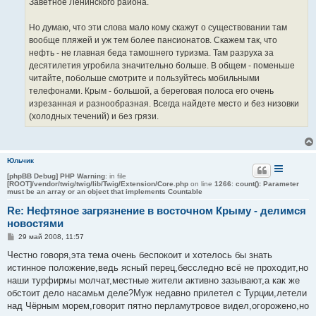
Заветное Ленинского района.
Но думаю, что эти слова мало кому скажут о существовании там
вообще пляжей и уж тем более пансионатов. Скажем так, что
нефть - не главная беда тамошнего туризма. Там разруха за
десятилетия угробила значительно больше. В общем - поменьше
читайте, побольше смотрите и пользуйтесь мобильными
телефонами. Крым - большой, а береговая полоса его очень
изрезанная и разнообразная. Всегда найдете место и без низовки
(холодных течений) и без грязи.
Юльчик
[phpBB Debug] PHP Warning
: in file
[ROOT]/vendor/twig/twig/lib/Twig/Extension/Core.php
on line
1266
:
count(): Parameter
must be an array or an object that implements Countable
Re: Нефтяное загрязнение в восточном Крыму - делимся
новостями
С
29 май 2008, 11:57
о
о
Честно говоря,эта тема очень беспокоит и хотелось бы знать
б
истинное положение,ведь ясный перец,бесследно всё не проходит,но
щ
е
наши турфирмы молчат,местные жители активно зазывают,а как же
н
обстоит дело насамьм деле?Муж недавно прилетел с Турции,летели
и
е
над Чёрным морем,говорит пятно перламутровое видел,огорожено,но