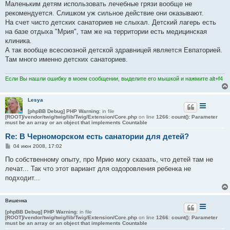
о
Маленьким детям использовать лечебные грязи вообще не
б
рекомендуется. Слишком уж сильное действие они оказывают.
щ
е
На счет чисто детских санаториев не слыхал. Детский лагерь есть
н
на базе отдыха "Мрия", там же на территории есть медицинская
и
е
клиника.
А так вообще всесоюзной детской здравницей является Евпаторией.
Там много именно детских санаториев.
Если Вы нашли ошибку в моем сообщении, выделите его мышкой и нажмите alt+f4
Lesya
[phpBB Debug] PHP Warning
: in file
[ROOT]/vendor/twig/twig/lib/Twig/Extension/Core.php
on line
1266
:
count(): Parameter
must be an array or an object that implements Countable
Re: В Черноморском есть санатории для детей?
С
04 июн 2008, 17:02
о
о
По собственному опыту, про Мрию могу сказать, что детей там не
б
лечат... Так что этот вариант для оздоровления ребенка не
щ
е
подходит...
н
и
е
Вишенка
[phpBB Debug] PHP Warning
: in file
[ROOT]/vendor/twig/twig/lib/Twig/Extension/Core.php
on line
1266
:
count(): Parameter
must be an array or an object that implements Countable