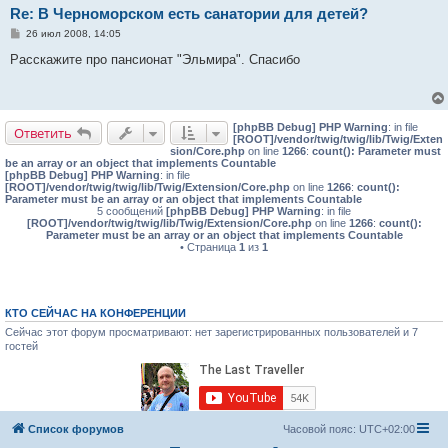
Re: В Черноморском есть санатории для детей?
С
26 июл 2008, 14:05
о
о
Расскажите про пансионат "Эльмира". Спасибо
б
щ
е
н
и
[phpBB Debug] PHP Warning
: in file
е
Ответить
[ROOT]/vendor/twig/twig/lib/Twig/Exten
sion/Core.php
on line
1266
:
count(): Parameter must
be an array or an object that implements Countable
[phpBB Debug] PHP Warning
: in file
[ROOT]/vendor/twig/twig/lib/Twig/Extension/Core.php
on line
1266
:
count():
Parameter must be an array or an object that implements Countable
5 сообщений
[phpBB Debug] PHP Warning
: in file
[ROOT]/vendor/twig/twig/lib/Twig/Extension/Core.php
on line
1266
:
count():
Parameter must be an array or an object that implements Countable
• Страница
1
из
1
КТО СЕЙЧАС НА КОНФЕРЕНЦИИ
Сейчас этот форум просматривают: нет зарегистрированных пользователей и 7
гостей
Список форумов
Часовой пояс:
UTC+02:00