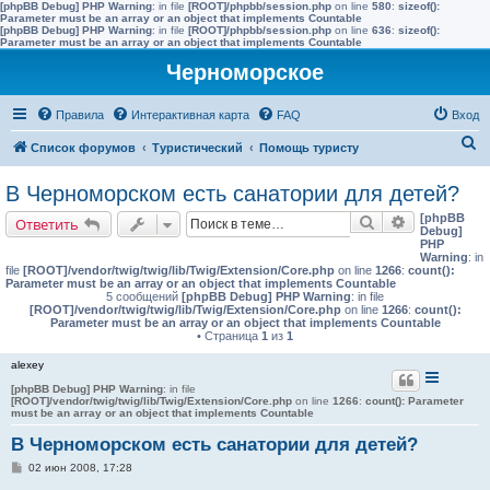
[phpBB Debug] PHP Warning
: in file
[ROOT]/phpbb/session.php
on line
580
:
sizeof():
Parameter must be an array or an object that implements Countable
[phpBB Debug] PHP Warning
: in file
[ROOT]/phpbb/session.php
on line
636
:
sizeof():
Parameter must be an array or an object that implements Countable
Черноморское
Правила
Интерактивная карта
FAQ
Вход
П
Список форумов
Туристический
Помощь туристу
о
В Черноморском есть санатории для детей?
и
[phpBB
Поиск
Расширенн
Ответить
с
Debug]
PHP
к
Warning
: in
file
[ROOT]/vendor/twig/twig/lib/Twig/Extension/Core.php
on line
1266
:
count():
Parameter must be an array or an object that implements Countable
5 сообщений
[phpBB Debug] PHP Warning
: in file
[ROOT]/vendor/twig/twig/lib/Twig/Extension/Core.php
on line
1266
:
count():
Parameter must be an array or an object that implements Countable
• Страница
1
из
1
alexey
[phpBB Debug] PHP Warning
: in file
[ROOT]/vendor/twig/twig/lib/Twig/Extension/Core.php
on line
1266
:
count(): Parameter
must be an array or an object that implements Countable
В Черноморском есть санатории для детей?
С
02 июн 2008, 17:28
о