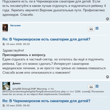
о
Подскажите есть ли в Черноморском санатории для детей. Если
б
есть посоветуйте в каком лучше отдохнуть и подлечиться ребенку 4
щ
е
года. Укрепить имунитет.Верхние дыхательные пути. Профилактика
н
аденоидов. Спасибо.
и
е
Наталия
Re: В Черноморском есть санатории для детей?
С
03 июн 2008, 09:29
о
о
Здравствуйте!
б
Присоединяюсь к вопросу.
щ
е
Едем отдыхать в частный сектор, но хотелось бы ещё и подлечить
н
ребенка. Где это можно сделать? Интересует санаторное
и
е
медецинское лечение, а не просто так грязью из лимана помазаться.
Спасибо всем кто откликнится и поможет!
Димон
[phpBB Debug] PHP Warning
: in file
[ROOT]/vendor/twig/twig/lib/Twig/Extension/Core.php
on line
1266
:
count(): Parameter
must be an array or an object that implements Countable
Re: В Черноморском есть санатории для детей?
С
03 июн 2008, 09:40
о