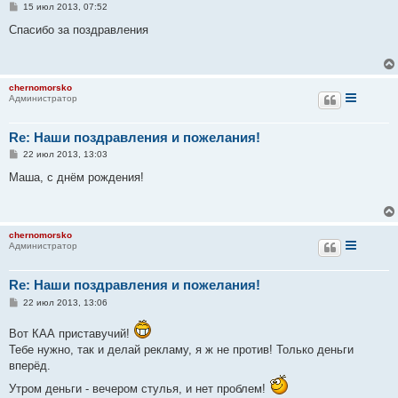
С
15 июл 2013, 07:52
о
о
Спасибо за поздравления
б
щ
е
н
и
chernomorsko
е
Администратор
Re: Наши поздравления и пожелания!
С
22 июл 2013, 13:03
о
о
Маша, с днём рождения!
б
щ
е
н
и
chernomorsko
е
Администратор
Re: Наши поздравления и пожелания!
С
22 июл 2013, 13:06
о
о
Вот КАА приставучий!
б
щ
Тебе нужно, так и делай рекламу, я ж не против! Только деньги
е
вперёд.
н
и
Утром деньги - вечером стулья, и нет проблем!
е