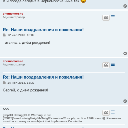
А и погода сегодня в Черноморске ничё так
chernomorsko
Администратор
Re: Наши поздравления и пожелания!
С
12 июл 2013, 13:09
о
о
Татьяна, с днём рождения!
б
щ
е
н
и
chernomorsko
е
Администратор
Re: Наши поздравления и пожелания!
С
14 июл 2013, 13:37
о
о
Сергей, с днём рождения!
б
щ
е
н
и
KAA
е
[phpBB Debug] PHP Warning
: in file
[ROOT]/vendor/twig/twig/lib/Twig/Extension/Core.php
on line
1266
:
count(): Parameter
must be an array or an object that implements Countable