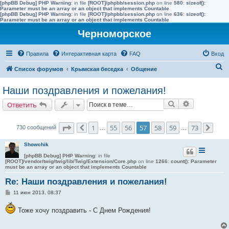
[phpBB Debug] PHP Warning
: in file
[ROOT]/phpbb/session.php
on line
580
:
sizeof():
Parameter must be an array or an object that implements Countable
[phpBB Debug] PHP Warning
: in file
[ROOT]/phpbb/session.php
on line
636
:
sizeof():
Parameter must be an array or an object that implements Countable
Черноморское
Правила
Интерактивная карта
FAQ
Вход
П
Список форумов
Крымская беседка
Общение
о
Наши поздравления и пожелания!
и
Поиск
Расширенн
Ответить
с
к
Страница
57
из
73
1
55
56
57
58
59
73
730 сообщений
Пред.
…
…
След
Showchik
[phpBB Debug] PHP Warning
: in file
[ROOT]/vendor/twig/twig/lib/Twig/Extension/Core.php
on line
1266
:
count(): Parameter
must be an array or an object that implements Countable
Re: Наши поздравления и пожелания!
С
11 июн 2013, 08:37
о
о
Тоже хочу поздравить - С Днем Рождения!
б
щ
е
н