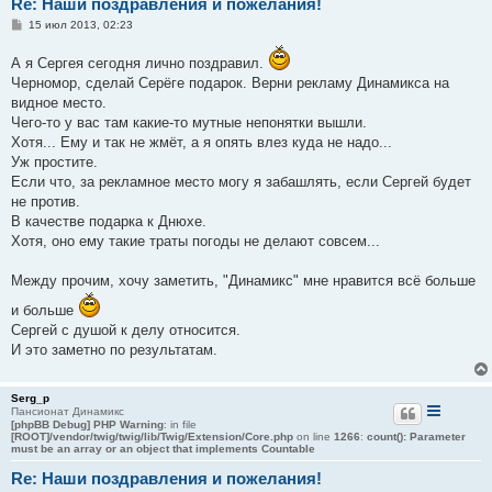
Re: Наши поздравления и пожелания!
С
15 июл 2013, 02:23
о
о
А я Сергея сегодня лично поздравил.
б
щ
Черномор, сделай Серёге подарок. Верни рекламу Динамикса на
е
видное место.
н
и
Чего-то у вас там какие-то мутные непонятки вышли.
е
Хотя... Ему и так не жмёт, а я опять влез куда не надо...
Уж простите.
Если что, за рекламное место могу я забашлять, если Сергей будет
не против.
В качестве подарка к Днюхе.
Хотя, оно ему такие траты погоды не делают совсем...
Между прочим, хочу заметить, "Динамикс" мне нравится всё больше
и больше
Сергей с душой к делу относится.
И это заметно по результатам.
Serg_p
Пансионат Динамикс
[phpBB Debug] PHP Warning
: in file
[ROOT]/vendor/twig/twig/lib/Twig/Extension/Core.php
on line
1266
:
count(): Parameter
must be an array or an object that implements Countable
Re: Наши поздравления и пожелания!