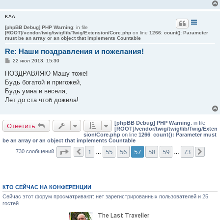
KAA
[phpBB Debug] PHP Warning
: in file
[ROOT]/vendor/twig/twig/lib/Twig/Extension/Core.php
on line
1266
:
count(): Parameter
must be an array or an object that implements Countable
Re: Наши поздравления и пожелания!
С
22 июл 2013, 15:30
о
о
ПОЗДРАВЛЯЮ Машу тоже!
б
Будь богатой и пригожей,
щ
е
Будь умна и весела,
н
Лет до ста чтоб дожила!
и
е
[phpBB Debug] PHP Warning
: in file
Ответить
[ROOT]/vendor/twig/twig/lib/Twig/Exten
sion/Core.php
on line
1266
:
count(): Parameter must
be an array or an object that implements Countable
Страница
57
из
73
1
55
56
57
58
59
73
730 сообщений
Пред.
…
…
След
КТО СЕЙЧАС НА КОНФЕРЕНЦИИ
Сейчас этот форум просматривают: нет зарегистрированных пользователей и 25
гостей