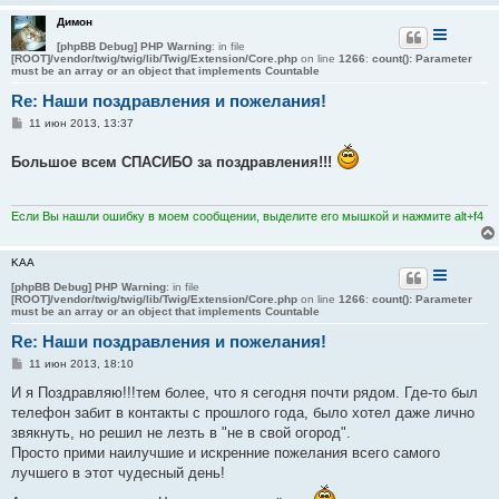
и
Димон
е
[phpBB Debug] PHP Warning
: in file
[ROOT]/vendor/twig/twig/lib/Twig/Extension/Core.php
on line
1266
:
count(): Parameter
must be an array or an object that implements Countable
Re: Наши поздравления и пожелания!
С
11 июн 2013, 13:37
о
о
Большое всем СПАСИБО за поздравления!!!
б
щ
е
н
и
Если Вы нашли ошибку в моем сообщении, выделите его мышкой и нажмите alt+f4
е
KAA
[phpBB Debug] PHP Warning
: in file
[ROOT]/vendor/twig/twig/lib/Twig/Extension/Core.php
on line
1266
:
count(): Parameter
must be an array or an object that implements Countable
Re: Наши поздравления и пожелания!
С
11 июн 2013, 18:10
о
о
И я Поздравляю!!!тем более, что я сегодня почти рядом. Где-то был
б
телефон забит в контакты с прошлого года, было хотел даже лично
щ
е
звякнуть, но решил не лезть в "не в свой огород".
н
Просто прими наилучшие и искренние пожелания всего самого
и
е
лучшего в этот чудесный день!