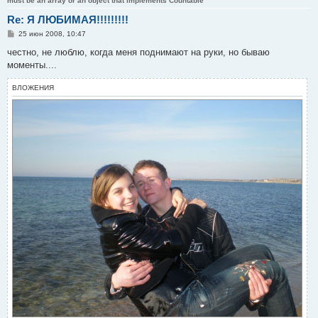
must be an array or an object that implements Countable
Re: Я ЛЮБИМАЯ!!!!!!!!!
С
25 июн 2008, 10:47
о
о
честно, не люблю, когда меня поднимают на руки, но бываю
б
моменты....
щ
е
н
ВЛОЖЕНИЯ
и
е