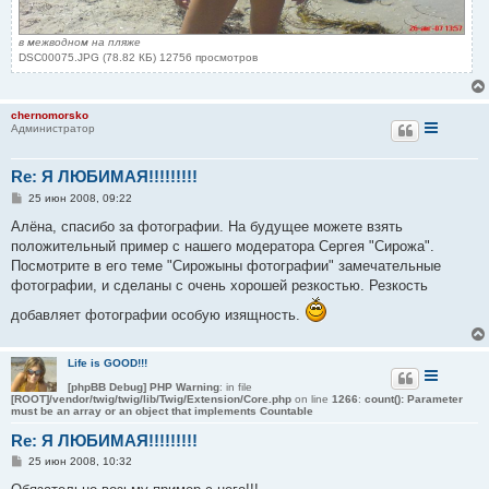
в межводном на пляже
DSC00075.JPG (78.82 КБ) 12756 просмотров
chernomorsko
Администратор
Re: Я ЛЮБИМАЯ!!!!!!!!!
С
25 июн 2008, 09:22
о
о
Алёна, спасибо за фотографии. На будущее можете взять
б
положительный пример с нашего модератора Сергея "Сирожа".
щ
е
Посмотрите в его теме "Сирожыны фотографии" замечательные
н
фотографии, и сделаны с очень хорошей резкостью. Резкость
и
е
добавляет фотографии особую изящность.
Life is GOOD!!!
[phpBB Debug] PHP Warning
: in file
[ROOT]/vendor/twig/twig/lib/Twig/Extension/Core.php
on line
1266
:
count(): Parameter
must be an array or an object that implements Countable
Re: Я ЛЮБИМАЯ!!!!!!!!!
С
25 июн 2008, 10:32
о
о