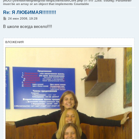
[ROOT]/vendor/twig/twig/lib/Twig/Extension/Core.php
on line
1266
:
count(): Parameter
must be an array or an object that implements Countable
Re: Я ЛЮБИМАЯ!!!!!!!!!
С
24 июн 2008, 19:28
о
о
В школе всегда весело!!!!
б
щ
е
н
ВЛОЖЕНИЯ
и
е