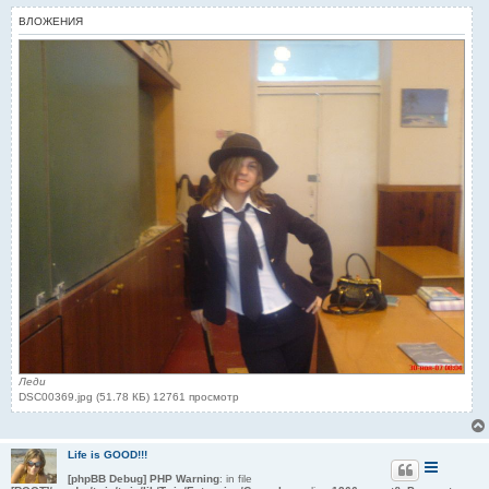
и
ВЛОЖЕНИЯ
е
Леди
DSC00369.jpg (51.78 КБ) 12761 просмотр
Life is GOOD!!!
[phpBB Debug] PHP Warning
: in file