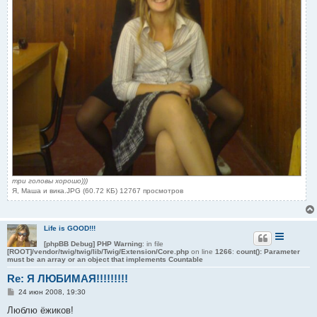
три головы хорошо)))
Я, Маша и вика.JPG (60.72 КБ) 12767 просмотров
Life is GOOD!!!
[phpBB Debug] PHP Warning
: in file
[ROOT]/vendor/twig/twig/lib/Twig/Extension/Core.php
on line
1266
:
count(): Parameter
must be an array or an object that implements Countable
Re: Я ЛЮБИМАЯ!!!!!!!!!
С
24 июн 2008, 19:30
о
о
Люблю ёжиков!
б