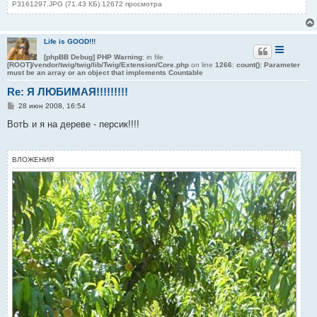
P3161297.JPG (71.43 КБ) 12672 просмотра
Life is GOOD!!!
[phpBB Debug] PHP Warning
: in file
[ROOT]/vendor/twig/twig/lib/Twig/Extension/Core.php
on line
1266
:
count(): Parameter
must be an array or an object that implements Countable
Re: Я ЛЮБИМАЯ!!!!!!!!!
С
28 июн 2008, 16:54
о
о
ВотЬ и я на дереве - персик!!!!
б
щ
е
н
ВЛОЖЕНИЯ
и
е