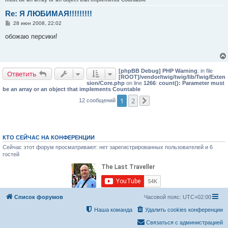
Re: Я ЛЮБИМАЯ!!!!!!!!!
С
28 июн 2008, 22:02
о
о
обожаю персики!
б
щ
е
н
и
[phpBB Debug] PHP Warning
: in file
е
Ответить
[ROOT]/vendor/twig/twig/lib/Twig/Exten
sion/Core.php
on line
1266
:
count(): Parameter must
be an array or an object that implements Countable
1
2
12 сообщений
След.
КТО СЕЙЧАС НА КОНФЕРЕНЦИИ
Сейчас этот форум просматривают: нет зарегистрированных пользователей и 6
гостей
Список форумов
Часовой пояс:
UTC+02:00
Наша команда
Удалить cookies конференции
Связаться с администрацией