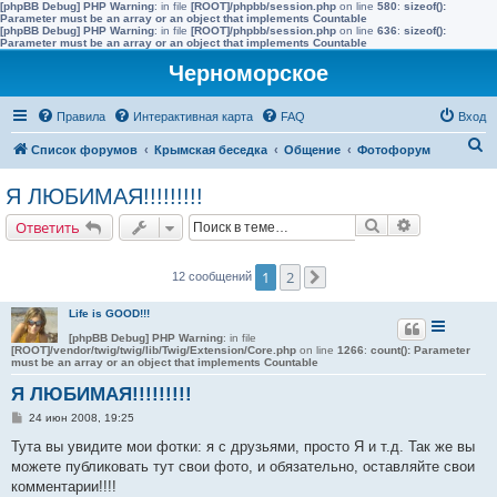
[phpBB Debug] PHP Warning
: in file
[ROOT]/phpbb/session.php
on line
580
:
sizeof():
Parameter must be an array or an object that implements Countable
[phpBB Debug] PHP Warning
: in file
[ROOT]/phpbb/session.php
on line
636
:
sizeof():
Parameter must be an array or an object that implements Countable
Черноморское
Правила
Интерактивная карта
FAQ
Вход
П
Список форумов
Крымская беседка
Общение
Фотофорум
о
Я ЛЮБИМАЯ!!!!!!!!!
и
Поиск
Расширенн
Ответить
с
к
1
2
12 сообщений
След.
Life is GOOD!!!
[phpBB Debug] PHP Warning
: in file
[ROOT]/vendor/twig/twig/lib/Twig/Extension/Core.php
on line
1266
:
count(): Parameter
must be an array or an object that implements Countable
Я ЛЮБИМАЯ!!!!!!!!!
С
24 июн 2008, 19:25
о
о
Тута вы увидите мои фотки: я с друзьями, просто Я и т.д. Так же вы
б
можете публиковать тут свои фото, и обязательно, оставляйте свои
щ
е
комментарии!!!!
н