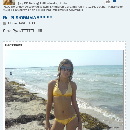
[phpBB Debug] PHP Warning
: in file
[ROOT]/vendor/twig/twig/lib/Twig/Extension/Core.php
on line
1266
:
count(): Parameter
must be an array or an object that implements Countable
Re: Я ЛЮБИМАЯ!!!!!!!!!
С
24 июн 2008, 19:33
о
о
Лето РулиТТТТТ!!!!!!!!!
б
щ
е
н
ВЛОЖЕНИЯ
и
е