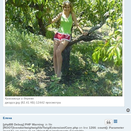
Красавица и дерево
джэдзэ.jpg (82.41 КБ) 12442 просмотра
Елена
[phpBB Debug] PHP Warning
: in file
[ROOT]/vendor/twig/twig/lib/Twig/Extension/Core.php
on line
1266
:
count(): Parameter
must be an array or an object that implements Countable