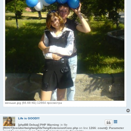
меньше.jpg (66.68 КБ) 12664 просмотра
Life is GOOD!!!
[phpBB Debug] PHP Warning
: in file
[ROOT]/vendor/twig/twig/lib/Twig/Extension/Core.php
on line
1266
:
count(): Parameter