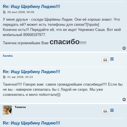
Re: Ищу Щербину Лидию!!!
С
29 июл 2008, 00:06
о
о
У меня друзья - соседи Щербины Лидии. Они её хорошо знают. Что
б
передать ей? может есть телефоны для связи/?[/quote]
щ
е
Конечно есть!!! Передайте ей, что ее ищет Черненко Саша. Вот мой
н
мобильный 80668197977.
и
е
спасибо
Танечка огромнейшее Вам
!!!!!!
Sandra
Re: Ищу Щербину Лидию!!!
С
01 авг 2008, 00:23
о
о
Танечка!!!!! Говорю вам: самое громаднейшее спасибище!!!! Если бы
б
не вы - наверное связалась бы с Лидой не скоро. Мы уже
щ
е
созвонились и мило поболтали)))
н
и
е
Танюха
Re: Ищу Щербину Лидию!!!