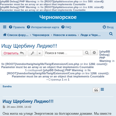
[phpBB Debug] PHP Warning
: in file
[ROOT]/phpbb/session.php
on line
580
:
sizeof():
Parameter must be an array or an object that implements Countable
[phpBB Debug] PHP Warning
: in file
[ROOT]/phpbb/session.php
on line
636
:
sizeof():
Parameter must be an array or an object that implements Countable
Черноморское
Правила
Интерактивная карта
FAQ
Вход
П
Список форумов
Черноморск
Новости и жизнь
Люди и Черноморское
о
Ищу Щербину Лидию!!!
и
[phpBB
Поиск
Расширенн
Ответить
с
Debug]
PHP
к
Warning
: in
file
[ROOT]/vendor/twig/twig/lib/Twig/Extension/Core.php
on line
1266
:
count():
Parameter must be an array or an object that implements Countable
5 сообщений
[phpBB Debug] PHP Warning
: in file
[ROOT]/vendor/twig/twig/lib/Twig/Extension/Core.php
on line
1266
:
count():
Parameter must be an array or an object that implements Countable
• Страница
1
из
1
Sandra
Ищу Щербину Лидию!!!
С
26 июн 2008, 14:42
о
о
Она жила на улице Энергетиков за болгарскими домами. Мы вместе
б