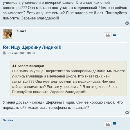
учились в училище и в вечерней школе. Кто знает как с ней
щ
е
связаться??? Она мечтала поступить в медицинский. Чем она сейчас
н
занимается? Есть ли у нее семья? Я не видела ее 8 лет. Пожалуйста
и
е
помогите. Заранее благодарю!!!
Танюха
Re: Ищу Щербину Лидию!!!
С
21 июл 2008, 08:26
о
о
б
Sandra писал(а):
щ
е
Она жила на улице Энергетиков за болгарскими домами. Мы вместе
н
учились в училище и в вечерней школе. Кто знает как с ней
и
е
связаться??? Она мечтала поступить в медицинский. Чем она
сейчас занимается? Есть ли у нее семья? Я не видела ее 8 лет.
Пожалуйста помогите. Заранее благодарю!!!
У меня друзья - соседи Щербины Лидии. Они её хорошо знают. Что
передать ей? может есть телефоны для связи/?
Sandra