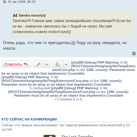
С
01 авг 2008, 08:15
о
о
б
Sandra писал(а):
щ
е
Танечка!!!!! Говорю вам: самое громаднейшее спасибище!!!! Если бы
н
не вы - наверное связалась бы с Лидой не скоро. Мы уже
и
е
созвонились и мило поболтали)))
Очень рада, что чем то пригодилась))) Лиду ни разу невидела, но
нашла.
[phpBB Debug] PHP Warning
: in file
Ответить
[ROOT]/vendor/twig/twig/lib/Twig/Exten
sion/Core.php
on line
1266
:
count(): Parameter must
be an array or an object that implements Countable
[phpBB Debug] PHP Warning
: in file
[ROOT]/vendor/twig/twig/lib/Twig/Extension/Core.php
on line
1266
:
count():
Parameter must be an array or an object that implements Countable
5 сообщений
[phpBB Debug] PHP Warning
: in file
[ROOT]/vendor/twig/twig/lib/Twig/Extension/Core.php
on line
1266
:
count():
Parameter must be an array or an object that implements Countable
• Страница
1
из
1
КТО СЕЙЧАС НА КОНФЕРЕНЦИИ
Сейчас этот форум просматривают: нет зарегистрированных пользователей и 12
гостей