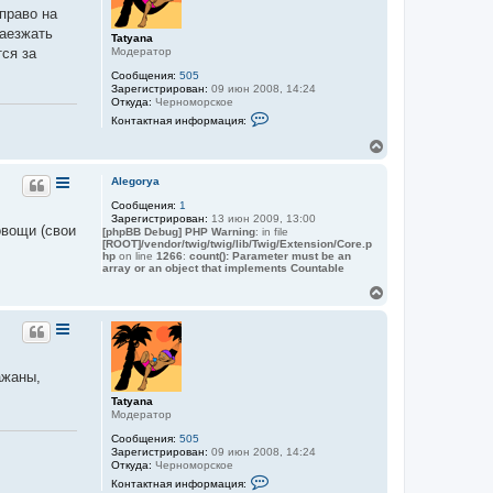
т
право на
ь
заезжать
с
Tatyana
я
Модератор
тся за
к
Сообщения:
505
н
Зарегистрирован:
09 июн 2008, 14:24
а
Откуда:
Черноморское
ч
К
Контактная информация:
о
а
н
л
В
т
у
е
а
р
к
Alegorya
н
т
Сообщения:
1
у
н
Зарегистрирован:
13 июн 2009, 13:00
а
т
овощи (свои
[phpBB Debug] PHP Warning
: in file
я
ь
[ROOT]/vendor/twig/twig/lib/Twig/Extension/Core.p
и
с
hp
on line
1266
:
count(): Parameter must be an
н
я
array or an object that implements Countable
ф
к
о
В
н
р
е
м
а
р
а
ч
н
ц
а
и
у
л
я
т
у
ажаны,
п
ь
о
с
Tatyana
л
я
Модератор
ь
к
з
Сообщения:
505
о
н
Зарегистрирован:
09 июн 2008, 14:24
в
а
Откуда:
Черноморское
а
ч
К
Контактная информация:
т
о
а