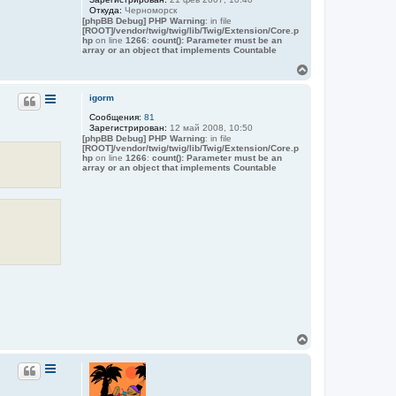
л
я
Откуда:
Черноморск
у
п
[phpBB Debug] PHP Warning
: in file
о
[ROOT]/vendor/twig/twig/lib/Twig/Extension/Core.p
hp
on line
1266
:
count(): Parameter must be an
л
array or an object that implements Countable
ь
з
В
о
е
в
р
а
igorm
т
н
е
Сообщения:
81
у
л
Зарегистрирован:
12 май 2008, 10:50
т
я
[phpBB Debug] PHP Warning
: in file
ь
T
[ROOT]/vendor/twig/twig/lib/Twig/Extension/Core.p
с
a
hp
on line
1266
:
count(): Parameter must be an
я
array or an object that implements Countable
t
y
к
a
н
n
а
a
ч
а
л
у
В
е
р
н
у