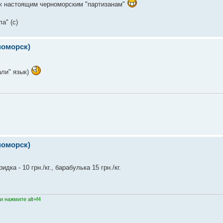
ык настоящим черноморским "партизанам"
а" (с)
номорск)
али" язык)
номорск)
а - 10 грн./кг., барабулька 15 грн./кг.
 нажмите alt+f4