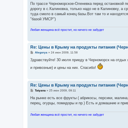
о
По трассе Черноморское-Оленевка перед остановкой пе
б
дорогу в с.Калиновка, только надо не в Калиновку, а 
щ
е
туда смело в самый конец базы.Вот там то и находятся
н
"базой УМСР")
и
е
Любая женщина всё простит, но ничего не забудет
Re: Цены в Крыму на продукты питания (Чер
С
Alegorya
»
24 июн 2009, 11:58
о
о
Здравствуйте! 30 июля приеду в Черноморск на отдых 
б
щ
и привозные) и цены на них. Спасибо!
е
н
и
е
Re: Цены в Крыму на продукты питания (Чер
С
Tatyana
»
25 июн 2009, 09:11
о
о
На рынке есть все фрукты ( абрикосы, персики, малина
б
перец, огурцы, помидоры и пр.) Есть и домашние и при
щ
е
н
и
Любая женщина всё простит, но ничего не забудет
е