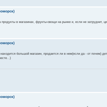
номорск)
продукты в магазинах, фрукты-овощи на рынке и, если не затруднит, ц
номорск)
 находится большой магазин, продается ли в нем(если да - от почем) де
есте...)
номорск)