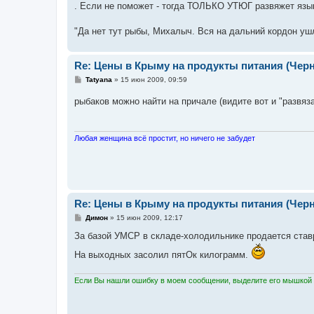
. Если не поможет - тогда ТОЛЬКО УТЮГ развяжет яз
"Да нет тут рыбы, Михалыч. Вся на дальний кордон ушл
Re: Цены в Крыму на продукты питания (Чер
С
Tatyana
»
15 июн 2009, 09:59
о
о
рыбаков можно найти на причале (видите вот и "развяз
б
щ
е
н
и
Любая женщина всё простит, но ничего не забудет
е
Re: Цены в Крыму на продукты питания (Чер
С
Димон
»
15 июн 2009, 12:17
о
о
За базой УМСР в складе-холодильнике продается ставридк
б
щ
На выходных засолил пятОк килограмм.
е
н
и
Если Вы нашли ошибку в моем сообщении, выделите его мышкой и
е