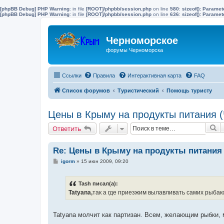
[phpBB Debug] PHP Warning
: in file
[ROOT]/phpbb/session.php
on line
580
:
sizeof(): Parame
[phpBB Debug] PHP Warning
: in file
[ROOT]/phpbb/session.php
on line
636
:
sizeof(): Parame
Черноморское
форумы Черноморска
Ссылки
Правила
Интерактивная карта
FAQ
Список форумов
Туристический
Помощь туристу
Цены в Крыму на продукты питания 
П
Ответить
Re: Цены в Крыму на продукты питания
С
igorm
»
15 июн 2009, 09:20
о
о
б
Tash писал(а):
щ
е
Tatyana,
так а где приезжим вылавливать самих рыбак
н
и
е
Tatyana молчит как партизан. Всем, желающим рыбки, 