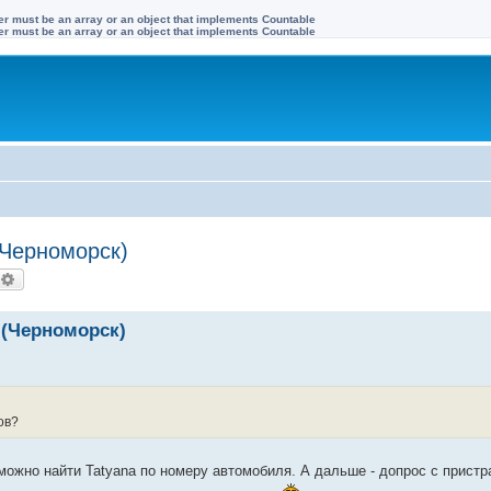
ter must be an array or an object that implements Countable
ter must be an array or an object that implements Countable
(Черноморск)
оиск
Расширенный поиск
 (Черноморск)
ов?
можно найти Tatyana по номеру автомобиля. А дальше - допрос с прист