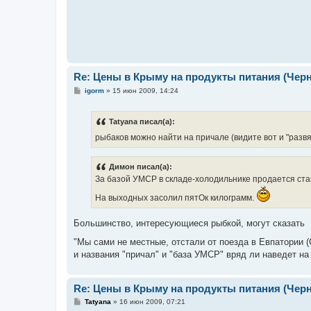
Re: Цены в Крыму на продукты питания (Чер
С
igorm
»
15 июн 2009, 14:24
о
о
б
Tatyana писал(а):
щ
е
рыбаков можно найти на причале (видите вот и "разв
н
и
е
Димон писал(а):
За базой УМСР в складе-холодильнике продается ставрид
На выходных засолил пятОк килограмм.
Большинство, интересующиеся рыбкой, могут сказать
"Мы сами не местные, отстали от поезда в Евпатории
и названия "причал" и "база УМСР" вряд ли наведет н
Re: Цены в Крыму на продукты питания (Чер
С
Tatyana
»
16 июн 2009, 07:21
о