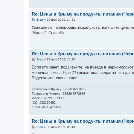
Re: Цены в Крыму на продукты питания (Чер
С
Elen
»
29 июн 2009, 14:41
о
о
Уважаемые черноморцы, пожалуйста, напишите цены на 
б
"Волна". Спасибо.
щ
е
н
и
е
Re: Цены в Крыму на продукты питания (Чер
С
Alex
»
29 июн 2009, 16:30
о
о
Если кто знает, подскажите, на въезде в Черноморское
б
молочная смесь Hipp-2? (может она продается и в др. м
щ
е
Подскажите, очень надо!
н
и
е
Телефоны в Крыму: +7978 0277675
Телефон в Минске +37529 6573885
Viber: +37529 6573885
ICQ: 233179492
e-mail: as09@mail.ru
Re: Цены в Крыму на продукты питания (Чер
С
Elen
»
30 июн 2009, 06:43
о
о