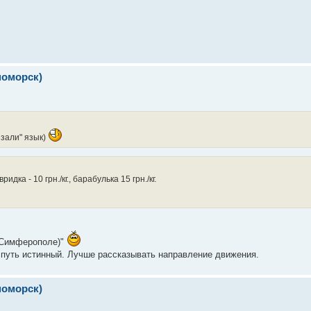
номорск)
язали" язык)
ка - 10 грн./кг., барабулька 15 грн./кг.
 (Симферополе)"
а путь истинный. Лучше рассказывать направление движения.
номорск)