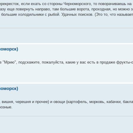
рекресток, если ехать со стороны Черноморского, то поворачиваешь на 
сразу еще повернуть направо, там большие ворота, проходная, но можно 
 большие холодильники с рыбой. Удачных поисков. (Это то, что называе
номорск)
в "Мрию", подскажите, пожалуйста, какие у вас есть в продаже фрукты-
номорск)
, вишня, черешня и прочее) и овощи (картофель, морковь, кабачки, бакл
возные.