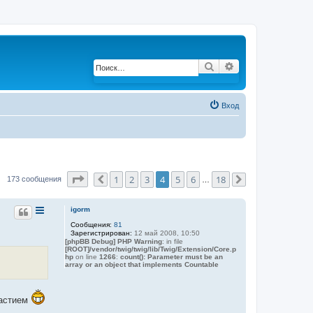
Поиск
Расширенный по
Вход
Страница
4
из
18
1
2
3
4
5
6
18
173 сообщения
Пред.
…
След.
igorm
Сообщения:
81
Зарегистрирован:
12 май 2008, 10:50
[phpBB Debug] PHP Warning
: in file
[ROOT]/vendor/twig/twig/lib/Twig/Extension/Core.p
hp
on line
1266
:
count(): Parameter must be an
array or an object that implements Countable
растием