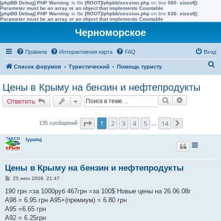
[phpBB Debug] PHP Warning
: in file
[ROOT]/phpbb/session.php
on line
580
:
sizeof():
Parameter must be an array or an object that implements Countable
[phpBB Debug] PHP Warning
: in file
[ROOT]/phpbb/session.php
on line
636
:
sizeof():
Parameter must be an array or an object that implements Countable
Черноморское
Правила
Интерактивная карта
FAQ
Вход
П
Список форумов
Туристический
Помощь туристу
о
Цены в Крыму на бензин и нефтепродукты
и
Поиск
Расширенн
Ответить
с
к
Страница
1
из
14
1
2
3
4
5
14
135 сообщений
…
След.
lypatuj
Цены в Крыму на бензин и нефтепродукты
С
25 июн 2008, 21:47
о
о
190 грн =за 1000руб 467грн =за 100$ Новые цены на 26.06.08г
б
А98 = 6.95 грн А95+(премиум) = 6.80 грн
щ
е
А95 =6.65 грн
н
А92 = 6.25грн
и