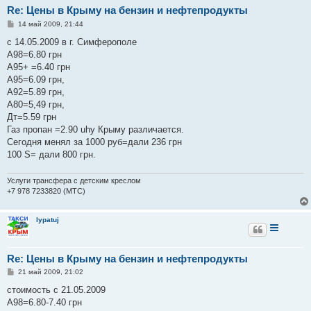
Re: Цены в Крыму на бензин и нефтепродукты
С
14 май 2009, 21:44
о
о
с 14.05.2009 в г. Симферополе
б
А98=6.80 грн
щ
е
А95+ =6.40 грн
н
А95=6.09 грн,
и
е
А92=5.89 грн,
А80=5,49 грн,
Дт=5.59 грн
Газ пропан =2.90 uhy Крыму различается.
Сегодня менял за 1000 руб=дали 236 грн
100 S= дали 800 грн.
Услуги трансфера с детским креслом
+7 978 7233820 (МТС)
lypatuj
Re: Цены в Крыму на бензин и нефтепродукты
С
21 май 2009, 21:02
о
о
стоимость с 21.05.2009
б
А98=6.80-7.40 грн
щ