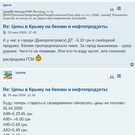
igorm
[phpBB Debug] PHP Warning
: in file
[ROOT]/vendor/twig/twig/lib/Twig/Extension/Core.php
on line
1266
:
count(): Parameter
must be an array or an object that implements Countable
Re: Цены в Крыму на бензин и нефтепродукты
С
23 июл 2008, 17:45
о
о
А у нас в городе (Днепропетровск) ДТ - 6,10 грн в свободной
б
продаже. Бензин пропорционально ниже. За город выезжаешь - сразу
щ
е
дороже. Чего-то не понимаю. Или кто-то воду мутит, или сезонная
н
и
распродажа ГСМ
е
lypatuj
Re: Цены в Крыму на бензин и нефтепродукты
С
05 апр 2009, 12:36
о
о
Буду теперь стараться своевременно обновлять цены на топливо :
б
05.04.2009
щ
е
А98=6.20-45 грн
н
А95+ =6.00 грн
и
е
А95=5.69 грн,
А92=5.49 грн,