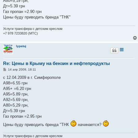
А80=5,19 грн,
Дт=5.39 грн
Газ пропан =2.90 грн
Цены буду приводить бренда "ТНК"
Услуги трансфера с детским креслом
+7 978 7233820 (МТС)
lypatuj
Re: Цены в Крыму на бензин и нефтепродукты
С
14 апр 2009, 18:11
о
о
с 12.04.2009 в г. Симферополе
б
А98=6.55 грн
щ
е
А95+ =6.20 грн
н
А95=5.89 грн,
и
е
А92=5.69 грн,
А80=5,29 грн,
Дт=5.39 грн
Газ пропан =2.95 грн
Цены буду приводить бренда "ТНК
начинается?
Услуги трансфера с детским креслом