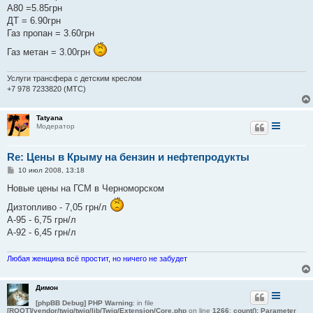
е
А80 =5.85грн
ДТ = 6.90грн
Газ пропан = 3.60грн
Газ метан = 3.00грн
Услуги трансфера с детским креслом
+7 978 7233820 (МТС)
Tatyana
Модератор
Re: Цены в Крыму на бензин и нефтепродукты
С
10 июл 2008, 13:18
о
о
Новые цены на ГСМ в Черноморском
б
щ
Дизтопливо - 7,05 грн/л
е
А-95 - 6,75 грн/л
н
и
А-92 - 6,45 грн/л
е
Любая женщина всё простит, но ничего не забудет
Димон
[phpBB Debug] PHP Warning
: in file
[ROOT]/vendor/twig/twig/lib/Twig/Extension/Core.php
on line
1266
:
count(): Parameter