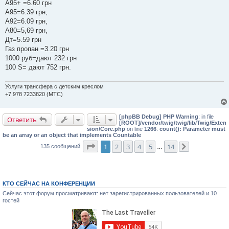
е
А95+ =6.60 грн
н
А95=6.39 грн,
и
е
А92=6.09 грн,
А80=5,69 грн,
Дт=5.59 грн
Газ пропан =3.20 грн
1000 руб=дают 232 грн
100 S= дают 752 грн.
Услуги трансфера с детским креслом
+7 978 7233820 (МТС)
[phpBB Debug] PHP Warning
: in file
Ответить
[ROOT]/vendor/twig/twig/lib/Twig/Exten
sion/Core.php
on line
1266
:
count(): Parameter must
be an array or an object that implements Countable
Страница
1
из
14
1
2
3
4
5
14
135 сообщений
…
След.
КТО СЕЙЧАС НА КОНФЕРЕНЦИИ
Сейчас этот форум просматривают: нет зарегистрированных пользователей и 10
гостей