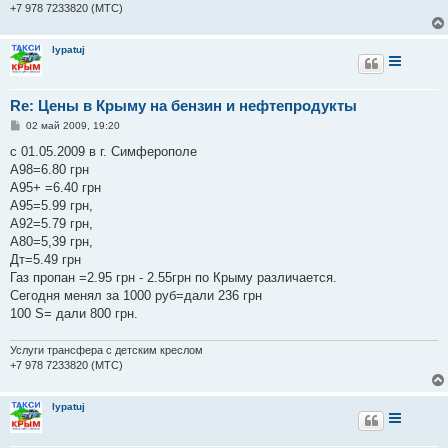
+7 978 7233820 (МТС)
lypatuj
Re: Цены в Крыму на бензин и нефтепродукты
С
02 май 2009, 19:20
о
о
с 01.05.2009 в г. Симферополе
б
А98=6.80 грн
щ
е
А95+ =6.40 грн
н
А95=5.99 грн,
и
е
А92=5.79 грн,
А80=5,39 грн,
Дт=5.49 грн
Газ пропан =2.95 грн - 2.55грн по Крыму различается.
Сегодня менял за 1000 руб=дали 236 грн
100 S= дали 800 грн.
Услуги трансфера с детским креслом
+7 978 7233820 (МТС)
lypatuj