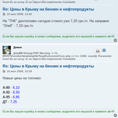
must be an array or an object that implements Countable
Re: Цены в Крыму на бензин и нефтепродукты
С
10 июл 2008, 13:40
о
о
На "ТНК" дизтопливо сегодня стоило уже 7,20 грн./л. На заправке
б
"Shell" - 7,10 грн./л.
щ
е
н
и
Если Вы нашли ошибку в моем сообщении, выделите его мышкой и нажмите alt+f4
е
Димон
[phpBB Debug] PHP Warning
: in file
[ROOT]/vendor/twig/twig/lib/Twig/Extension/Core.php
on line
1266
:
count(): Parameter
must be an array or an object that implements Countable
Re: Цены в Крыму на бензин и нефтепродукты
С
16 июл 2008, 10:28
о
о
Новые цены на топливо:
б
щ
е
А-80
-
6,10
н
А-92
-
6,50
и
е
А-95
-
6,85
ДТ
-
7,25
Если Вы нашли ошибку в моем сообщении, выделите его мышкой и нажмите alt+f4