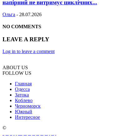
напірний не витримує циклічних...
Ольга
-
28.07.2026
NO COMMENTS
LEAVE A REPLY
Log in to leave a comment
ABOUT US
FOLLOW US
Главная
Одесса
Затока
Коблево
Черноморск
Южный
Интересное
©
oeksound
soothe 2 download
soothe plugin
soothe 2
soothe
soothe 2 plugin free download
soothe 2 free download
download soothe 2
serum 2 download
serum 2 free download
serum 2 vst free download
serum 2 crack download
serum 2
serum 2 download free
xferrecords