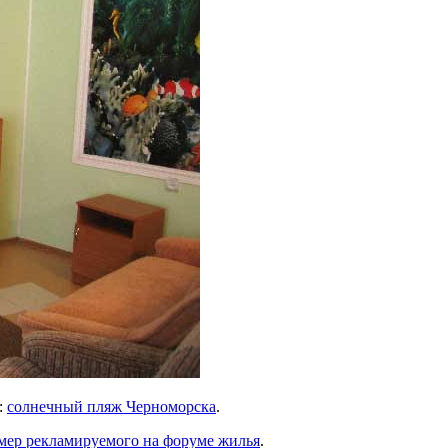
:
солнечный пляж Черноморска
.
мер рекламируемого на форуме жилья
.