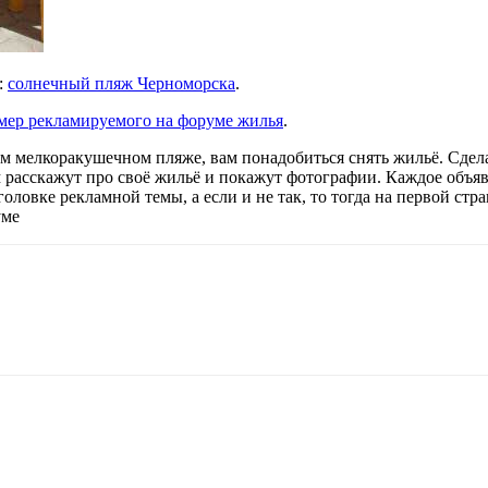
:
солнечный пляж Черноморска
.
мер рекламируемого на форуме жилья
.
м мелкоракушечном пляже, вам понадобиться снять жильё. Сдел
м расскажут про своё жильё и покажут фотографии. Каждое объяв
аголовке рекламной темы, а если и не так, то тогда на первой с
уме