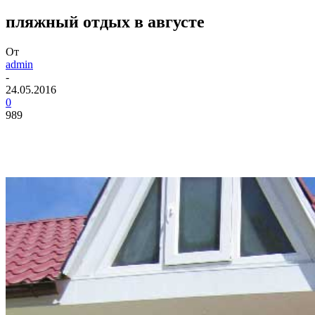
пляжный отдых в августе
От
admin
-
24.05.2016
0
989