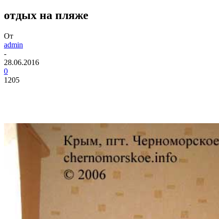
отдых на пляже
От
admin
-
28.06.2016
0
1205