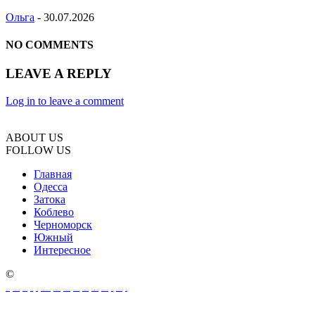
Ольга
-
30.07.2026
NO COMMENTS
LEAVE A REPLY
Log in to leave a comment
ABOUT US
FOLLOW US
Главная
Одесса
Затока
Коблево
Черноморск
Южный
Интересное
©
oeksound
soothe 2 download
soothe plugin
soothe 2
soothe
soothe 2 plugin free download
soothe 2 free download
download soothe 2
serum 2 download
serum 2 free download
serum 2 vst free download
serum 2 crack download
serum 2
serum 2 download free
xferrecords