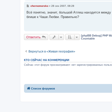
С
chernomorsko
»
28 сен 2007, 08:28
о
о
Всё понятно, значит, большой Атлеш находится между 
б
блише к Чаше Любви. Правильно?
щ
е
н
и
е
[phpBB Debug] PHP Wa
Ответить
Countable
Вернуться в «Живая география»
КТО СЕЙЧАС НА КОНФЕРЕНЦИИ
Сейчас этот форум просматривают: нет зарегистрированных пользо
Список форумов