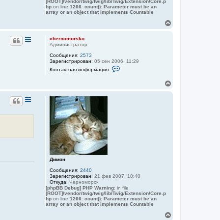
[ROOT]/vendor/twig/twig/lib/Twig/Extension/Core.p
з
m
hp
on line
1266
:
count(): Parameter must be an
о
o
array or an object that implements Countable
в
r
а
s
В
т
k
е
е
o
р
л
chernomorsko
н
я
Администратор
у
c
Сообщения:
2573
h
т
Зарегистрирован:
05 сен 2006, 11:29
e
ь
К
r
Контактная информация:
с
о
n
я
н
o
В
к
т
m
е
а
н
o
к
р
r
а
т
н
s
ч
н
k
у
а
а
o
т
л
я
ь
у
и
с
н
ф
я
о
к
р
н
м
а
Димон
а
ч
ц
Сообщения:
2440
а
и
Зарегистрирован:
21 фев 2007, 10:40
я
л
Откуда:
Черноморск
п
у
[phpBB Debug] PHP Warning
: in file
о
[ROOT]/vendor/twig/twig/lib/Twig/Extension/Core.p
л
hp
on line
1266
:
count(): Parameter must be an
ь
array or an object that implements Countable
з
о
В
в