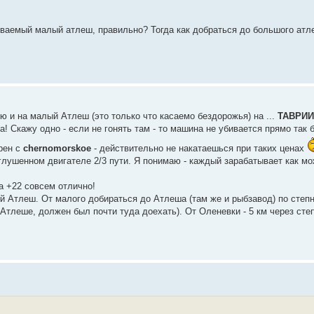
зываемый малый атлеш, правильно? Тогда как добраться до большого атл
ю и на малый Атлеш (это только что касаемо бездорожья) на ...
ТАВРИИ
! Скажу одно - если не гонять там - то машина не убивается прямо так 
рен с
chernomorskoe
- действительно не накатаешься при таких ценах
лушенном двигателе 2/3 пути. Я понимаю - каждый зарабатывает как мож
да +22 совсем отлично!
ый Атлеш. От малого добираться до Атлеша (там же и рыбзавод) по степ
.Атлеше, должен был почти туда доехать). От Оленевки - 5 км через сте