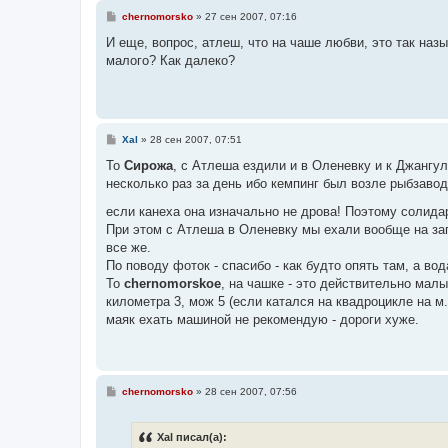
С
chernomorsko
»
27 сен 2007, 07:16
о
о
И еще, вопрос, атлеш, что на чаше любви, это так на
б
малого? Как далеко?
щ
е
н
и
е
С
Xal
»
28 сен 2007, 07:51
о
о
To
Сирожа
, с Атлеша ездили и в Оленевку и к Джангул
б
несколько раз за день ибо кемпинг был возле рыбзавода
щ
е
если канеха она изначально не дрова! Поэтому солида
н
и
При этом с Атлеша в Оленевку мы ехали вообще на заг
е
все же.
По поводу фоток - спасибо - как будто опять там, а во
To
chernomorskoe
, на чашке - это действительно мал
километра 3, мож 5 (если катался на квадроцикле на м
маяк ехать машиной не рекомендую - дороги хуже.
С
chernomorsko
»
28 сен 2007, 07:56
о
о
б
Xal писал(а):
щ