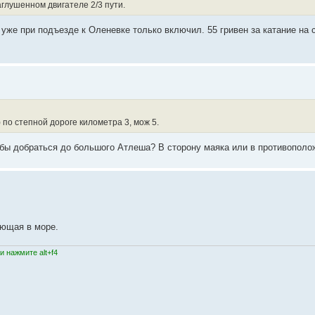
глушенном двигателе 2/3 пути.
уже при подъезде к Оленевке только включил. 55 гривен за катание на 
 по степной дороге километра 3, мож 5.
тобы добраться до большого Атлеша? В сторону маяка или в противопол
ающая в море.
 нажмите alt+f4