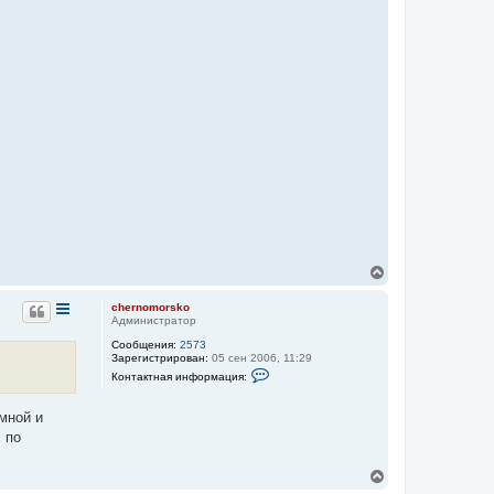
В
е
р
chernomorsko
н
Администратор
у
Сообщения:
2573
т
Зарегистрирован:
05 сен 2006, 11:29
ь
К
Контактная информация:
с
о
я
н
к
т
мной и
а
н
 по
к
а
т
ч
н
а
В
а
л
я
е