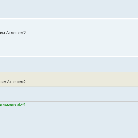
ьшим Атлешем?
льшим Атлешем?
 нажмите alt+f4