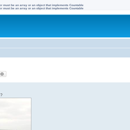
ter must be an array or an object that implements Countable
ter must be an array or an object that implements Countable
оиск
Расширенный поиск
я?