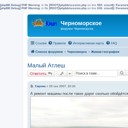
[phpBB Debug] PHP Warning
: in file
[ROOT]/phpbb/session.php
on line
580
:
sizeof(): Parame
[phpBB Debug] PHP Warning
: in file
[ROOT]/phpbb/session.php
on line
636
:
sizeof(): Parame
Черноморское
форумы Черноморска
Ссылки
Правила
Интерактивная карта
FAQ
Список форумов
Черноморск
Живая география
Малый Атлеш
П
Ответить
С
Сирожа
»
26 сен 2007, 20:33
о
о
А ремонт машины после таких дорог сколько обойдётс
б
щ
е
н
и
е