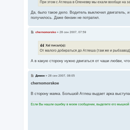
е
При этом с Атлеша в Оленевку мы ехали вообще на за
н
и
е
Да, было такое дело. Водитель выключил двигатель, и 
получилось. Даже бензин не потратил.
С
chernomorsko
»
28 сен 2007, 07:59
о
о
б
Xal писал(а):
щ
е
От малого добираться до Атлеша (там же и рыбзавод)
н
и
е
А в какую сторону нужно двигаться от чаши любви, ч
С
Димон
»
28 сен 2007, 08:05
о
о
chernomorskoe
б
щ
е
В сторону маяка. Большой Атлеш выдает арка выступ
н
и
е
Если Вы нашли ошибку в моем сообщении, выделите его мышкой и