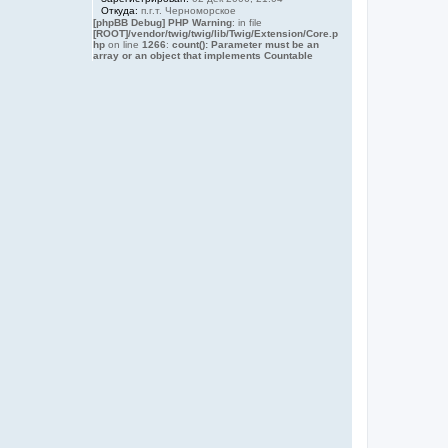
Откуда:
п.г.т. Черноморское
[phpBB Debug] PHP Warning
: in file
[ROOT]/vendor/twig/twig/lib/Twig/Extension/Core.p
hp
on line
1266
:
count(): Parameter must be an
array or an object that implements Countable