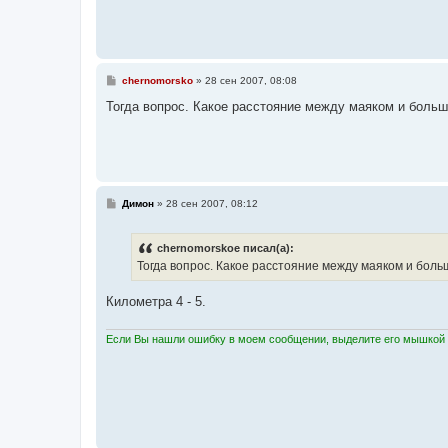
С
chernomorsko
»
28 сен 2007, 08:08
о
о
Тогда вопрос. Какое расстояние между маяком и бол
б
щ
е
н
и
е
С
Димон
»
28 сен 2007, 08:12
о
о
б
chernomorskoe писал(а):
щ
е
Тогда вопрос. Какое расстояние между маяком и бо
н
и
е
Километра 4 - 5.
Если Вы нашли ошибку в моем сообщении, выделите его мышкой и