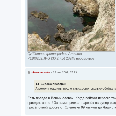
Субботние фотографии Атлеша
P1100202.JPG (30.2 КБ) 28245 просмотров
С
chernomorsko
»
27 сен 2007, 07:13
о
о
б
Сирожа писал(а):
щ
е
А ремонт машины после таких дорог сколько обойдёт
н
и
е
Есть правда в Ваших словах. Когда поймал первого так
приедет, ан нет! За нами приехал паренёк на супер раз
просёлочной дороге от Оленевки 99 жигули до Чаши лю