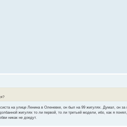
ся?
систа на улице Ленина в Оленевке, он был на 99 жигулях. Думал, он за 
долбанной жигулях то ли первой, то ли третьей модели, ибо, как я понял,
бви никак не доедут.