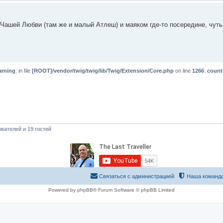
Чашей Любви (там же и малый Атлеш) и маяком где-то посередине, чуть
rning
: in file
[ROOT]/vendor/twig/twig/lib/Twig/Extension/Core.php
on line
1266
:
count
вателей и 19 гостей
Связаться с администрацией
Наша команд
Powered by phpBB® Forum Software © phpBB Limited