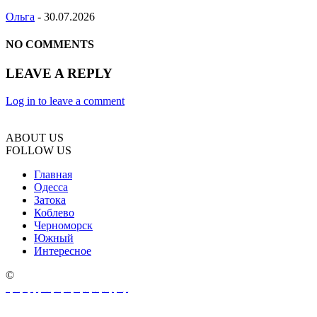
Ольга
-
30.07.2026
NO COMMENTS
LEAVE A REPLY
Log in to leave a comment
ABOUT US
FOLLOW US
Главная
Одесса
Затока
Коблево
Черноморск
Южный
Интересное
©
oeksound
soothe 2 download
soothe plugin
soothe 2
soothe
soothe 2 plugin free download
soothe 2 free download
download soothe 2
serum 2 download
serum 2 free download
serum 2 vst free download
serum 2 crack download
serum 2
serum 2 download free
xferrecords