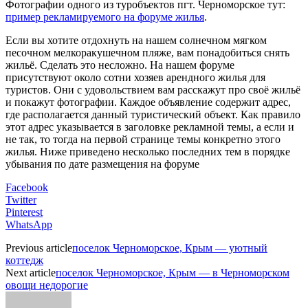
Фотографии одного из туробъектов пгт. Черноморское тут:
пример рекламируемого на форуме жилья
.
Если вы хотите отдохнуть на нашем солнечном мягком
песочном мелкоракушечном пляже, вам понадобиться снять
жильё. Сделать это несложно. На нашем форуме
присутствуют около сотни хозяев арендного жилья для
туристов. Они с удовольствием вам расскажут про своё жильё
и покажут фотографии. Каждое объявление содержит адрес,
где располагается данный туристический объект. Как правило
этот адрес указывается в заголовке рекламной темы, а если и
не так, то тогда на первой странице темы конкретно этого
жилья. Ниже приведено несколько последних тем в порядке
убывания по дате размещения на форуме
Facebook
Twitter
Pinterest
WhatsApp
Previous article
поселок Черноморское, Крым — уютный
коттедж
Next article
поселок Черноморское, Крым — в Черноморском
овощи недорогие