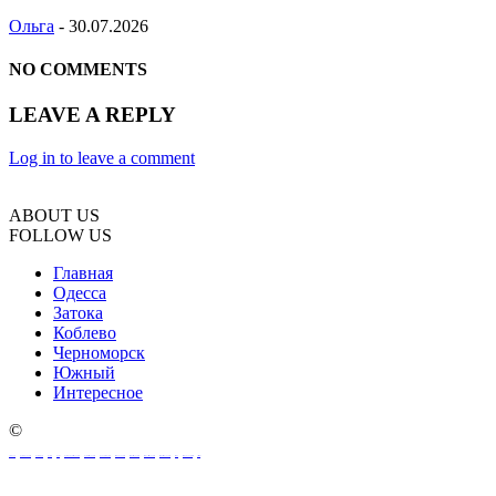
Ольга
-
30.07.2026
NO COMMENTS
LEAVE A REPLY
Log in to leave a comment
ABOUT US
FOLLOW US
Главная
Одесса
Затока
Коблево
Черноморск
Южный
Интересное
©
oeksound
soothe 2 download
soothe plugin
soothe 2
soothe
soothe 2 plugin free download
soothe 2 free download
download soothe 2
serum 2 download
serum 2 free download
serum 2 vst free download
serum 2 crack download
serum 2
serum 2 download free
xferrecords