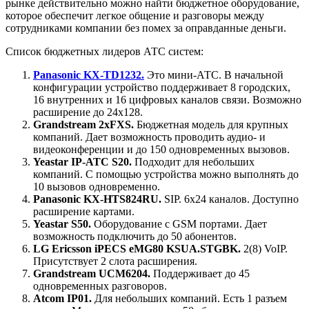
рынке действительно можно найти бюджетное оборудование,
которое обеспечит легкое общение и разговоры между
сотрудниками компании без помех за оправданные деньги.
Список бюджетных лидеров АТС систем:
Panasonic KX-TD1232.
Это мини-АТС. В начальной
конфигурации устройство поддерживает 8 городских,
16 внутренних и 16 цифровых каналов связи. Возможно
расширение до 24х128.
Grandstream 2хFXS.
Бюджетная модель для крупных
компаний. Дает возможность проводить аудио- и
видеоконференции и до 150 одновременных вызовов.
Yeastar IP-ATC S20.
Подходит для небольших
компаний. С помощью устройства можно выполнять до
10 вызовов одновременно.
Panasonic KX-HTS824RU.
SIP. 6х24 каналов. Доступно
расширение картами.
Yeastar S50.
Оборудование с GSM портами. Дает
возможность подключить до 50 абонентов.
LG Ericsson iPECS eMG80 KSUA.STGBK.
2(8) VoIP.
Присутствует 2 слота расширения.
Grandstream UCM6204.
Поддерживает до 45
одновременных разговоров.
Atcom IP01.
Для небольших компаний. Есть 1 разъем