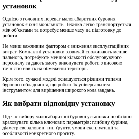
установок
Однією з головних переваг малогабаритних бурових
установок є їхня мобільність. Техніка легко транспортується
між об’єктами та потребує менше часу на підготовку до
роботи.
Не менш важливим фактором є зниження експлуатаційних
витрат. Компактні установки зазвичай споживають менше
пального, потребують меншої кількості обслуговуючого
персоналу та дають змогу виконувати роботи з високою
точністю навіть на обмеженій території.
Крім того, сучасні моделі оснащуються різними типами
бурового обладнання, що робить їх універсальним
інструментом для вирішення широкого кола завдань.
Як вибрати відповідну установку
Під час вибору малогабаритної бурової установки необхідно
враховувати кілька ключових параметрів: глибину буріння,
діаметр свердловин, тип ґрунту, умови експлуатації та
особливості конкретного проєкту.