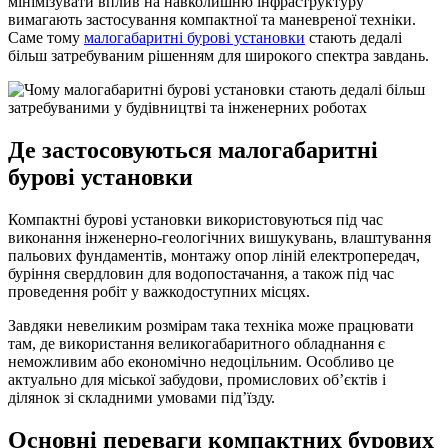
мінімізувати вплив на навколишню інфраструктуру
вимагають застосування компактної та маневреної техніки.
Саме тому
малогабаритні бурові установки
стають дедалі
більш затребуваним рішенням для широкого спектра завдань.
Де застосовуються малогабаритні
бурові установки
Компактні бурові установки використовуються під час
виконання інженерно-геологічних вишукувань, влаштування
пальових фундаментів, монтажу опор ліній електропередач,
буріння свердловин для водопостачання, а також під час
проведення робіт у важкодоступних місцях.
Завдяки невеликим розмірам така техніка може працювати
там, де використання великогабаритного обладнання є
неможливим або економічно недоцільним. Особливо це
актуально для міської забудови, промислових об’єктів і
ділянок зі складними умовами під’їзду.
Основні переваги компактних бурових