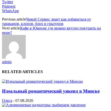
Twitter
Pinterest
WhatsApp
Previous article
Чикой Сервис знает как избавиться от
тараканов, клопов, блох и грызунов
Next article
Кафе в Южном: где можно вкусно покушать на
море?
admin
RELATED ARTICLES
Идеальный романтический уикенд в Минске
Ольга
-
07.08.2026