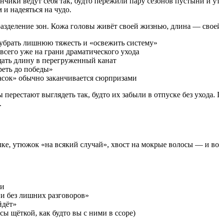
кончики ведут себя так, будто пережили пару сезонов пустыни и
и надеяться на чудо.
 разделение зон. Кожа головы живёт своей жизнью, длина — свое
 убрать лишнюю тяжесть и «освежить систему»
 всего уже на грани драматического ухода
щать длину в перегруженный канат
реть до победы»
асок» обычно заканчивается сюрпризами
ы перестают выглядеть так, будто их забыли в отпуске без ухода
.
лке, утюжок «на всякий случай», хвост на мокрые волосы — и в
ки
ии без лишних разговоров»
йдёт»
сы щёткой, как будто вы с ними в ссоре)