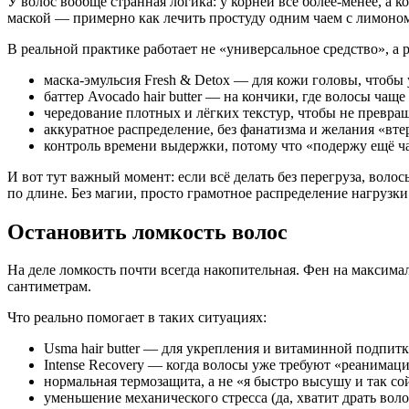
У волос вообще странная логика: у корней всё более-менее, а 
маской — примерно как лечить простуду одним чаем с лимоном 
В реальной практике работает не «универсальное средство», а
маска-эмульсия Fresh & Detox — для кожи головы, чтобы
баттер Avocado hair butter — на кончики, где волосы чаще
чередование плотных и лёгких текстур, чтобы не превра
аккуратное распределение, без фанатизма и желания «вте
контроль времени выдержки, потому что «подержу ещё ч
И вот тут важный момент: если всё делать без перегруза, волос
по длине. Без магии, просто грамотное распределение нагрузки
Остановить ломкость волос
На деле ломкость почти всегда накопительная. Фен на максима
сантиметрам.
Что реально помогает в таких ситуациях:
Usma hair butter — для укрепления и витаминной подпит
Intense Recovery — когда волосы уже требуют «реанимац
нормальная термозащита, а не «я быстро высушу и так со
уменьшение механического стресса (да, хватит драть воло