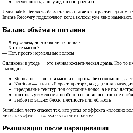
регулярность, а не уход по настроению
Usma hair butter часто берут те, кто пытается отрастить длину
Intense Recovery подключают, когда волосы уже явно намекают
Баланс объёма и питания
— Хочу объём, но чтобы не пушилось.
— Хотите магию?
— Нет, просто нормальные волосы.
Силиконы в уходе — это вечная косметическая драма. Кто-то их 
выглядит:
Stimulation — лёгкая маска-сыворотка без силиконов, даё
Nutrition — плотный «реставратор», когда длина выгляди
чередование текстур под состояние волос, а не под настр
контроль утяжеления, особенно если волосы тонкие и об
выбор по задаче: блеск, плотность или лёгкость
Stimulation часто спасает тех, кто устал от эффекта «плоских 
нет философии — только состояние полотна.
Реанимация после наращивания