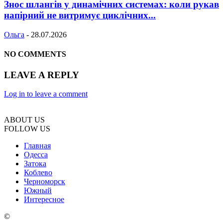
Знос шлангів у динамічних системах: коли рукав
напірний не витримує циклічних...
Ольга
-
28.07.2026
NO COMMENTS
LEAVE A REPLY
Log in to leave a comment
ABOUT US
FOLLOW US
Главная
Одесса
Затока
Коблево
Черноморск
Южный
Интересное
©