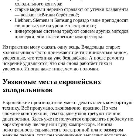
холодильного контура;
старые модели нередко страдают от утечки хладагента
— возраст всё-таки берёт своё;
Liebherr, Siemens и Samsung гораздо чаще преподносят
сюрпризы уже на уровне электроники;
инверторные системы требуют совсем других методов
проверки, чем классические компрессоры.
Из практики могу сказать одну вещь. Владельцы старых
холодильников часто приезжают почти с виноватым видом,
уверенные, что техника уже безнадёжна. А после ремонта
искренне удивляются, что она снова работает тихо и
уверенно. Иногда даже тише, чем до поломки.
Уязвимые места европейских
холодильников
Европейские производители умеют делать очень комфортную
технику. Всё продумано, экономично, красиво. Но чем
сложнее конструкция, тем больше узлов требуют точной
диагностики. Здесь уже не получится определить проблему по
характерному щелчку или гулу компрессора. Иногда
неисправность скрывается в электронной плате размером
меньше ладони, хотя сам холодильник выглядит абсолютно