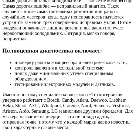
Самая дорогая деталь в холодильнике — вовсе не компрессор.
Самая дорогая ошибка — неправильный диагноз. Такое
случается после самостоятельных ремонтов или работы
случайных мастеров, когда одну неисправность пытаются
устранить заменой трёх совершенно исправных узлов. Потом
владелец оплачивает лишние детали и всё равно получает
неработающий холодильник. Ситуация, мягко говоря,
неприятная.
Полноценная диагностика включает:
проверку работы компрессора и электрической части;
контроль давления в холодильной системе;
поиск даже минимальных утечек специальным
оборудованием;
тестирование электронных модулей и датчиков.
Именно поэтому специалисты одесского «Техносервиса»
уверенно работают с Bosch, Candy, Atlant, Daewoo, Liebherr,
Beko, Stinol, AEG, Whirlpool, Gorenje, Nord, Siemens, Vestfrost,
Ariston, Ardo, Samsung, LG и многими другими брендами. Для
мастера название на дверце — это не повод гадать, а
отправная точка, потому что у каждой марки давно известны
свои характерные слабые места.