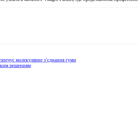
езпечує молекулярне з’єднання гуми
ским решениям