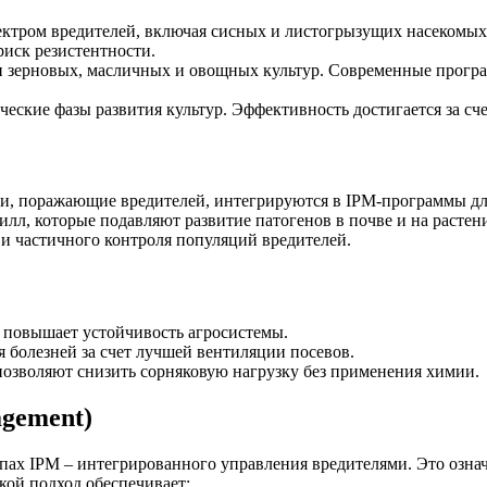
ктром вредителей, включая сисных и листогрызущих насекомых.
иск резистентности.
ми зерновых, масличных и овощных культур. Современные прог
ческие фазы развития культур. Эффективность достигается за с
ии, поражающие вредителей, интегрируются в IPM-программы дл
лл, которые подавляют развитие патогенов в почве и на растен
и частичного контроля популяций вредителей.
, повышает устойчивость агросистемы.
 болезней за счет лучшей вентиляции посевов.
позволяют снизить сорняковую нагрузку без применения химии.
agement)
ах IPM – интегрированного управления вредителями. Это означ
кой подход обеспечивает: