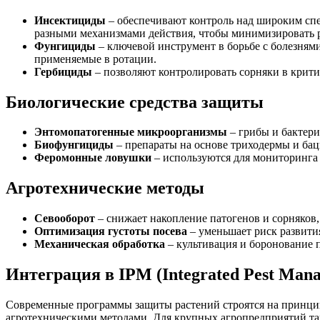
Инсектициды
– обеспечивают контроль над широким спе
разными механизмами действия, чтобы минимизировать р
Фунгициды
– ключевой инструмент в борьбе с болезня
применяемые в ротации.
Гербициды
– позволяют контролировать сорняки в крити
Биологические средства защиты
Энтомопатогенные микроорганизмы
– грибы и бактер
Биофунгициды
– препараты на основе триходермы и баци
Феромонные ловушки
– используются для мониторинга 
Агротехнические методы
Севооборот
– снижает накопление патогенов и сорняков
Оптимизация густоты посева
– уменьшает риск развития
Механическая обработка
– культивация и боронование 
Интеграция в IPM (Integrated Pest Man
Современные программы защиты растений строятся на принцип
агротехническими методами. Для крупных агропредприятий та