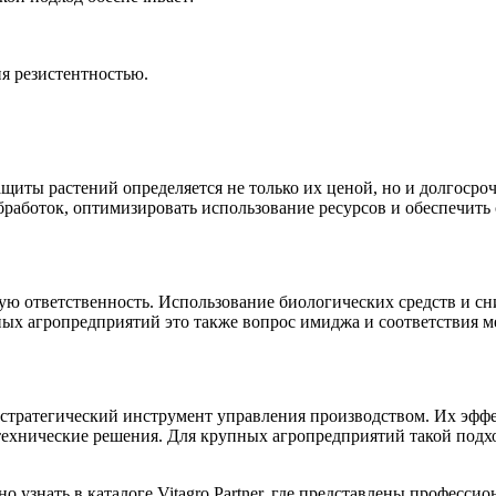
я резистентностью.
ащиты растений определяется не только их ценой, но и долгоср
аботок, оптимизировать использование ресурсов и обеспечить 
ую ответственность. Использование биологических средств и с
ых агропредприятий это также вопрос имиджа и соответствия 
а стратегический инструмент управления производством. Их эфф
отехнические решения. Для крупных агропредприятий такой подхо
 узнать в каталоге Vitagro Partner, где представлены професси